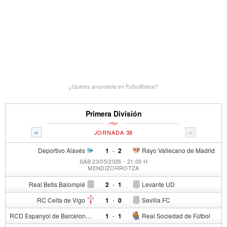
¿Quieres anunciarte en FutbolBalear?
Primera División
«
»
JORNADA 38
Deportivo Alavés
1
-
2
Rayo Vallecano de Madrid
SÁB 23/05/2026 - 21:00 H
MENDIZORROTZA
Real Betis Balompié
2
-
1
Levante UD
RC Celta de Vigo
1
-
0
Sevilla FC
RCD Espanyol de Barcelona
1
-
1
Real Sociedad de Fútbol