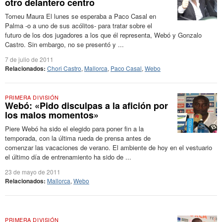
otro delantero centro
Tomeu Maura El lunes se esperaba a Paco Casal en
Palma -o a uno de sus acólitos- para tratar sobre el
futuro de los dos jugadores a los que él representa, Webó y Gonzalo
Castro. Sin embargo, no se presentó y ...
7 de julio de 2011
Relacionados:
Chori Castro
,
Mallorca
,
Paco Casal
,
Webo
PRIMERA DIVISIÓN
Webó: «Pido disculpas a la afición por
los malos momentos»
Piere Webó ha sido el elegido para poner fin a la
temporada, con la última rueda de prensa antes de
comenzar las vacaciones de verano. El ambiente de hoy en el vestuario
el último día de entrenamiento ha sido de ...
23 de mayo de 2011
Relacionados:
Mallorca
,
Webo
PRIMERA DIVISIÓN