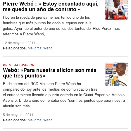
Pierre Webó : » Estoy encantado aquí,
me queda un año de contrato «
Hoy en la rueda de prensa hemos tenido uno de los
hombres que más puntos ha dado al equipo con sus
goles. Ayer fué el autor de uno de los dos tantos del Rico Perez, nos
referimos a Pierre Webó, ...
12 de mayo de 2011
Relacionados:
Mallorca
,
Webo
PRIMERA DIVISIÓN
Webó: «Para nuestra afición son más
que tres puntos»
El delantero del RCD Mallorca Pierre Webó ha
comparecido hoy ante los medios de comunicación tras
el entrenamiento llevado a puerta cerrada en la Ciutat Esportiva Antonio
Asensio. El delantero comentaba que "son tres puntos que para nuestra
afición son más ...
5 de mayo de 2011
Relacionados:
Mallorca
,
Webo