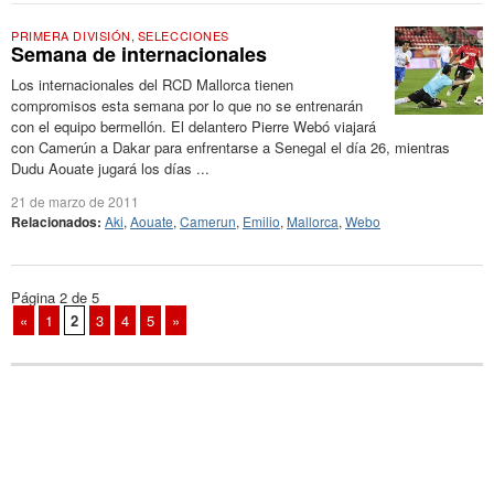
PRIMERA DIVISIÓN
,
SELECCIONES
Semana de internacionales
Los internacionales del RCD Mallorca tienen
compromisos esta semana por lo que no se entrenarán
con el equipo bermellón. El delantero Pierre Webó viajará
con Camerún a Dakar para enfrentarse a Senegal el día 26, mientras
Dudu Aouate jugará los días ...
21 de marzo de 2011
Relacionados:
Aki
,
Aouate
,
Camerun
,
Emilio
,
Mallorca
,
Webo
Página 2 de 5
«
1
2
3
4
5
»