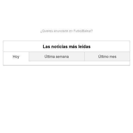
¿Quieres anunciarte en FutbolBalear?
Las noticias más leídas
Hoy
Última semana
Último mes