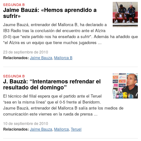
SEGUNDA B
Jaime Bauzá: «Hemos aprendido a
sufrir»
Jaume Bauzá, entrenador del Mallorca B, ha declarado a
IB3 Radio tras la conclusión del encuentro ante el Alzira
(0-0) que "este partido nos ha enseñado a sufrir". Además ha añadido que
"el Alzira es un equipo que tiene muchos jugadores ...
23 de septiembre de 2010
Relacionados:
Jaime Bauza
,
Mallorca B
SEGUNDA B
J. Bauzà: “Intentaremos refrendar el
resultado del domingo”
El técnico del filial espera que el partido ante el Teruel
“sea en la misma línea” que el 0-5 frente al Benidorm.
Jaume Bauzà, entrenador del Mallorca B salía ante los medios de
comunicación este viernes en la rueda de prensa ...
10 de septiembre de 2010
Relacionados:
Jaime Bauza
,
Mallorca
,
Teruel