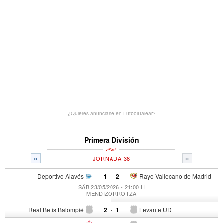
¿Quieres anunciarte en FutbolBalear?
Primera División
«
»
JORNADA 38
Deportivo Alavés
1
-
2
Rayo Vallecano de Madrid
SÁB 23/05/2026 - 21:00 H
MENDIZORROTZA
Real Betis Balompié
2
-
1
Levante UD