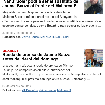
‘Nanu’ Soler podría ser el sustituto de
Jaume Bauzá al frente del Mallorca B
Margalida Fornés Después de la última derrota del
Mallorca B por la mínima en el recinto del Alcoyano, la
dirección técnica está pensando seriamente en sustituir al entrenador del
segundo equipo del club, Jaume Bauzá, y para ocupar su lugar suena ...
30 de noviembre de 2010
Relacionados:
Jaime Bauza
,
Mallorca B
,
Nanu soler
SEGUNDA B
Rueda de prensa de Jaume Bauza,
antes del derbi del domingo
Una vez ha finalizada la rueda de prensa de Michael
Laudrup, ha comparecido en ella el entrenador del
Mallorca B, Jaume Bauzá, para comentarnos lo más importante sobre el
derbi mallorquín el próximo domingo entre el Atco. Baleares y ...
29 de octubre de 2010
Relacionados:
At. Baleares
,
Jaime Bauza
,
Mallorca B