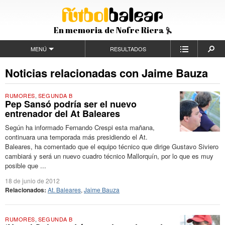
En memoria de Nofre Riera
MENÚ
RESULTADOS
Noticias relacionadas con Jaime Bauza
RUMORES
,
SEGUNDA B
Pep Sansó podría ser el nuevo
entrenador del At Baleares
Según ha informado Fernando Crespi esta mañana,
continuara una temporada más presidiendo el At.
Baleares, ha comentado que el equipo técnico que dirige Gustavo Siviero
cambiará y será un nuevo cuadro técnico Mallorquín, por lo que es muy
posible que ...
18 de junio de 2012
Relacionados:
At. Baleares
,
Jaime Bauza
RUMORES
,
SEGUNDA B