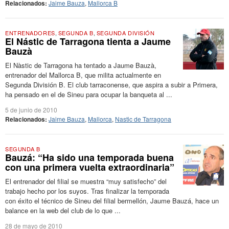
Relacionados:
Jaime Bauza
,
Mallorca B
ENTRENADORES
,
SEGUNDA B
,
SEGUNDA DIVISIÓN
El Nástic de Tarragona tienta a Jaume
Bauzà
El Nàstic de Tarragona ha tentado a Jaume Bauzà,
entrenador del Mallorca B, que milita actualmente en
Segunda División B. El club tarraconense, que aspira a subir a Primera,
ha pensado en el de Sineu para ocupar la banqueta al ...
5 de junio de 2010
Relacionados:
Jaime Bauza
,
Mallorca
,
Nastic de Tarragona
SEGUNDA B
Bauzá: “Ha sido una temporada buena
con una primera vuelta extraordinaria”
El entrenador del filial se muestra “muy satisfecho” del
trabajo hecho por los suyos. Tras finalizar la temporada
con éxito el técnico de Sineu del filial bermellón, Jaume Bauzá, hace un
balance en la web del club de lo que ...
28 de mayo de 2010