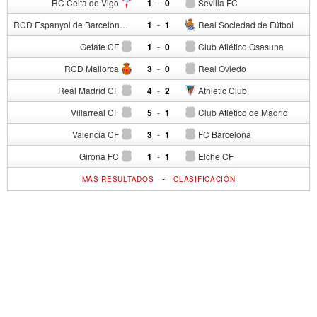
RC Celta de Vigo
1
-
0
Sevilla FC
RCD Espanyol de Barcelona
1
-
1
Real Sociedad de Fútbol
Getafe CF
1
-
0
Club Atlético Osasuna
RCD Mallorca
3
-
0
Real Oviedo
Real Madrid CF
4
-
2
Athletic Club
Villarreal CF
5
-
1
Club Atlético de Madrid
Valencia CF
3
-
1
FC Barcelona
Girona FC
1
-
1
Elche CF
-
MÁS RESULTADOS
CLASIFICACIÓN