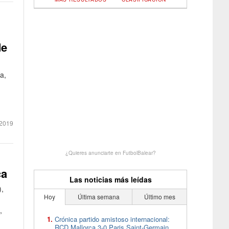
de
a,
2019
¿Quieres anunciarte en FutbolBalear?
ca
Las noticias más leídas
),
Hoy
Última semana
Último mes
,
Crónica partido amistoso internacional:
RCD Mallorca 3-0 Paris Saint-Germain