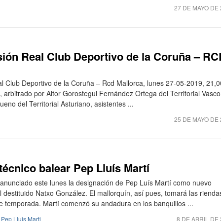
27 DE MAYO DE 
sión Real Club Deportivo de la Coruña – R
al Club Deportivo de la Coruña – Rcd Mallorca, lunes 27-05-2019, 21,0
 arbitrado por Aitor Gorostegui Fernández Ortega del Territorial Vasco
no del Territorial Asturiano, asistentes ...
25 DE MAYO DE 
 técnico balear Pep Lluís Martí
anunciado este lunes la designación de Pep Luís Martí como nuevo
l destituido Natxo González. El mallorquín, así pues, tomará las rienda
de temporada. Martí comenzó su andadura en los banquillos ...
,
Pep Lluis Marti
8 DE ABRIL DE