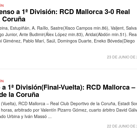
ÓN
nso a 1ª División: RCD Mallorca 3-0 Real
a Coruña
ina, Estupiñán, A. Raíllo, Sastre(Xisco Campos min.86), Valjent, Salva
go Junior, Ante Budimir(Álex López min.83), Aridai(Abdón min.51). Rea
ni Giménez, Pablo Marí, Saúl, Domingos Duarte, Eneko Bóveda(Diego
23 DE JUNIO DE 
ÓN
a 1ª División(Final-Vuelta): RCD Mallorca –
de la Coruña
 (Vuelta), RCD Mallorca – Real Club Deportivo de la Coruña, Estadi So
oras, arbitrado por Valentín Pizarro Gómez, cuarto árbitro David Gál
do Urbina y Iván Massó ...
22 DE JUNIO DE 