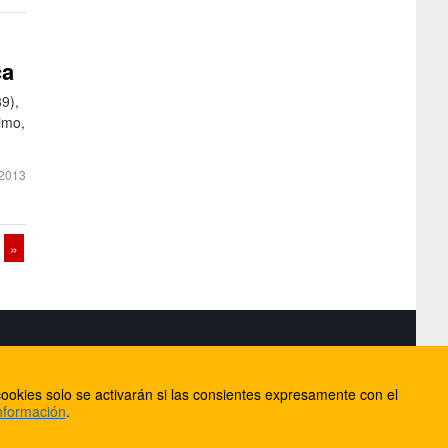
ca
9),
imo,
2013
»
S
ookies solo se activarán si las consientes expresamente con el
lorca
nformación
.
ios