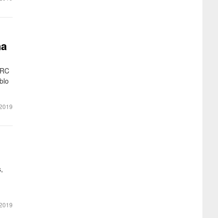
ña
 RC
blo
2019
,
2019