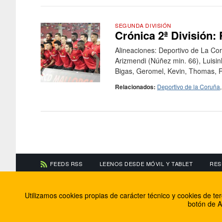
SEGUNDA DIVISIÓN
Crónica 2ª División:
Alineaciones: Deportivo de La Co
Arizmendi (Núñez min. 66), Luisin
Bigas, Geromel, Kevin, Thomas, Ri
Relacionados:
Deportivo de la Coruña
FEEDS RSS
LEENOS DESDE MÓVIL Y TABLET
RES
CONTACTA CON NOSOTROS
ACERCA DE NOSOTR
Utilizamos cookies propias de carácter técnico y cookies de t
Información de contacto
El equipo de FútbolBa
botón de A
Anúnciate en FútbolBalear
Soluciones Corporativ
Colabora con nosotros
Canal ético