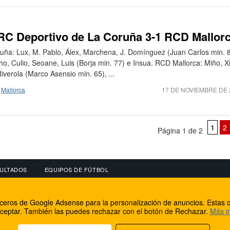
 RC Deportivo de La Coruña 3-1 RCD Mallor
ruña: Lux, M. Pablo, Álex, Marchena, J. Domínguez (Juan Carlos min. 8
ho, Culio, Seoane, Luis (Borja min. 77) e Insua. RCD Mallorca: Miño, X
verola (Marco Asensio min. 65), ...
,
Mallorca
17 DE NOVIEMBRE DE 
1
2
Página 1 de 2
ULTADOS
EQUIPOS DE FÚTBOL
OS
CONECTA CON NOSOTROS
OTROS SERVICIO
erceros de Google Adsense para la personalización de anuncios. Estas c
lear
Facebook
Internet Rural Mal
ceptar. También las puedes rechazar con el botón de Rechazar.
Más i
as IP
Twitter
Registro de domin