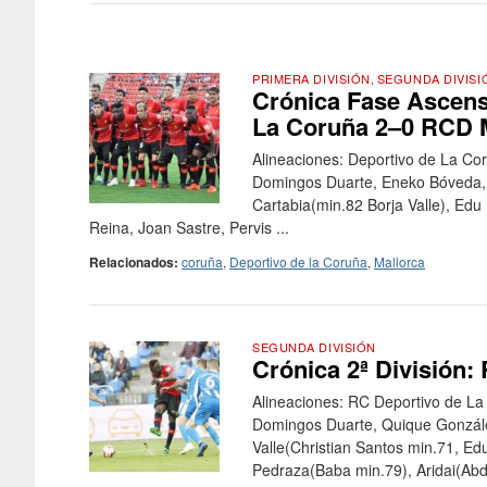
PRIMERA DIVISIÓN
,
SEGUNDA DIVISI
Crónica Fase Ascenso 
La Coruña 2–0 RCD 
Alineaciones: Deportivo de La Co
Domingos Duarte, Eneko Bóveda, 
Cartabia(min.82 Borja Valle), Ed
Reina, Joan Sastre, Pervis ...
Relacionados:
coruña
,
Deportivo de la Coruña
,
Mallorca
SEGUNDA DIVISIÓN
Crónica 2ª División:
Alineaciones: RC Deportivo de La
Domingos Duarte, Quique Gonzále
Valle(Christian Santos min.71, E
Pedraza(Baba min.79), Aridai(Abdó