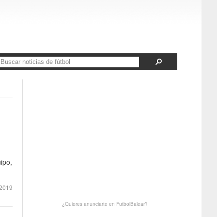
ipo,
2019
¿Quieres anunciarte en FutbolBalear?