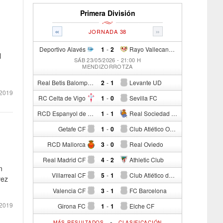
Primera División
«
»
JORNADA 38
Deportivo Alavés
1
-
2
Rayo Vallecano de Madrid
l
SÁB 23/05/2026 - 21:00 H
MENDIZORROTZA
Real Betis Balompié
2
-
1
Levante UD
2019
RC Celta de Vigo
1
-
0
Sevilla FC
RCD Espanyol de Barcelona
1
-
1
Real Sociedad de Fútbol
Getafe CF
1
-
0
Club Atlético Osasuna
RCD Mallorca
3
-
0
Real Oviedo
Real Madrid CF
4
-
2
Athletic Club
n
Villarreal CF
5
-
1
Club Atlético de Madrid
vez
Valencia CF
3
-
1
FC Barcelona
2019
Girona FC
1
-
1
Elche CF
-
MÁS RESULTADOS
CLASIFICACIÓN