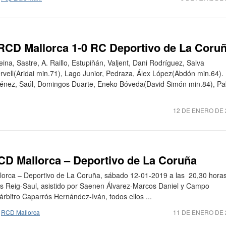
 RCD Mallorca 1-0 RC Deportivo de La Coru
na, Sastre, A. Raillo, Estupiñán, Valjent, Dani Rodríguez, Salva
rvell(Aridai min.71), Lago Junior, Pedraza, Álex López(Abdón min.64).
ménez, Saúl, Domingos Duarte, Eneko Bóveda(David Simón min.84), Pa
12 DE ENERO DE 
RCD Mallorca – Deportivo de La Coruña
llorca – Deportivo de La Coruña, sábado 12-01-2019 a las 20,30 horas
Ais Reig-Saul, asistido por Saenen Álvarez-Marcos Daniel y Campo
bitro Caparrós Hernández-Iván, todos ellos ...
,
RCD Mallorca
11 DE ENERO DE 