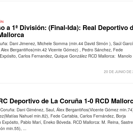
ÓN
a 1ª División: (Final-Ida): Real Deportivo 
Mallorca
ruña: Dani Jimenez, Michele Somma (min.44 David Simón ), Saúl Garcí
Alex Bergantiños(min.42 Vicente Gómez) , Pedro Sánchez, Fede
u Expósito, Carlos Fernandez, Quique González RCD Mallorca: Manolo
20 DE JUNIO DE 
 RC Deportivo de La Coruña 1-0 RCD Mallor
 Coruña: Dani Giménez, Saul, Álex Bergantiños(Vicente Gómez min.74
z(Matías Nahuel min.82), Fede Cartabia, Carlos Fernández, Borja
du Expósito, Pablo Marí, Eneko Bóveda. RCD Mallorca: M. Reina, Sastre
n min.55), ...