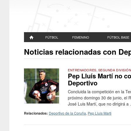
FÚTBOL
FEMENINO
FÚTBOL BASE
Noticias relacionadas con De
ENTRENADORES
,
SEGUNDA DIVISIÓ
Pep Lluís Martí no c
Deportivo
Concluida la competición en la T
próximo domingo 30 de junio, el R
José Luis Martí, que no dirigirá a .
Relacionados:
Deportivo de la Coruña
,
Pep Lluis Marti