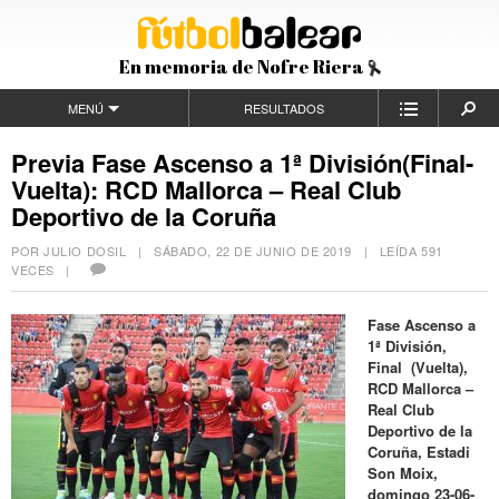
En memoria de Nofre Riera
MENÚ
RESULTADOS
Previa Fase Ascenso a 1ª División(Final-
Vuelta): RCD Mallorca – Real Club
Deportivo de la Coruña
POR JULIO DOSIL |
SÁBADO, 22 DE JUNIO DE 2019
| LEÍDA 591
VECES |
Fase Ascenso a
1ª División,
Final (Vuelta),
RCD Mallorca –
Real Club
Deportivo de la
Coruña, Estadi
Son Moix,
domingo 23-06-