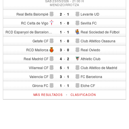
SÁB 23/05/2026 - 21:00 H
MENDIZORROTZA
Real Betis Balompié
2
-
1
Levante UD
RC Celta de Vigo
1
-
0
Sevilla FC
RCD Espanyol de Barcelona
1
-
1
Real Sociedad de Fútbol
Getafe CF
1
-
0
Club Atlético Osasuna
RCD Mallorca
3
-
0
Real Oviedo
Real Madrid CF
4
-
2
Athletic Club
Villarreal CF
5
-
1
Club Atlético de Madrid
Valencia CF
3
-
1
FC Barcelona
Girona FC
1
-
1
Elche CF
-
MÁS RESULTADOS
CLASIFICACIÓN