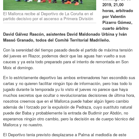
2019, 21,00
horas, arbitrado
El Mallorca recibe al Deportivo de La Coruña en el
por Valentín
partido decisivo por el ascenso a Primera División
Pizarro Gómez,
cuarto árbitro
David Gálvez Rascón, asistentes David Maldonado Urbina y Iván
Massó Granado, todos del Comité Territorial Madrileño.
Con la serenidad del tiempo pasado desde el partido de máxima tensión
del jueves en Riazor, podemos decir que las aguas han vuelto a sus
cauces y ya esta todo preparado para el intento de remontada en Son
Moix el domingo.
En lo estrictamente deportivo las ambos entrenadores han escondido sus
cartas y no quieren facilitar ningún tipo de información, pero tras todo lo
jugado durante la temporada yu lo visto el jueves no parece que haya
muchos secretos que ocultar o revolucionarias decisiones de última hora,
nosotros creemos que en el Mallorca puede haber algún ligero cambio
además de l forzado por la expulsión de Pedraza, cuyo sustituto natural
puede der Baba y probablemente la entrada de Budimir por Abdón, no
esperamos ningún otro cambio, pero la decisión es de cuerpo técnico del
Mallorca y no nuestro.
El Deportivo tenia previsto desplazarse a Palma al mediodía de este