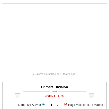
¿Quieres anunciarte en FutbolBalear?
Primera División
«
»
JORNADA 38
Deportivo Alavés
1
-
2
Rayo Vallecano de Madrid