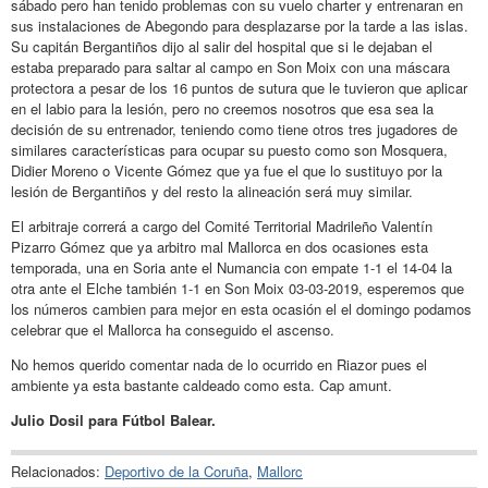
sábado pero han tenido problemas con su vuelo charter y entrenaran en
sus instalaciones de Abegondo para desplazarse por la tarde a las islas.
Su capitán Bergantiños dijo al salir del hospital que si le dejaban el
estaba preparado para saltar al campo en Son Moix con una máscara
protectora a pesar de los 16 puntos de sutura que le tuvieron que aplicar
en el labio para la lesión, pero no creemos nosotros que esa sea la
decisión de su entrenador, teniendo como tiene otros tres jugadores de
similares características para ocupar su puesto como son Mosquera,
Didier Moreno o Vicente Gómez que ya fue el que lo sustituyo por la
lesión de Bergantiños y del resto la alineación será muy similar.
El arbitraje correrá a cargo del Comité Territorial Madrileño Valentín
Pizarro Gómez que ya arbitro mal Mallorca en dos ocasiones esta
temporada, una en Soria ante el Numancia con empate 1-1 el 14-04 la
otra ante el Elche también 1-1 en Son Moix 03-03-2019, esperemos que
los números cambien para mejor en esta ocasión el el domingo podamos
celebrar que el Mallorca ha conseguido el ascenso.
No hemos querido comentar nada de lo ocurrido en Riazor pues el
ambiente ya esta bastante caldeado como esta. Cap amunt.
Julio Dosil para Fútbol Balear.
Relacionados:
Deportivo de la Coruña
,
Mallorc