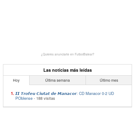
¿Quieres anunciarte en FutbolBalear?
Las noticias más leídas
Hoy
Última semana
Último mes
𝙄𝙄 𝙏𝙧𝙤𝙛𝙚𝙪 𝘾𝙞𝙪𝙩𝙖𝙩 𝙙𝙚 𝙈𝙖𝙣𝙖𝙘𝙤𝙧: CD Manacor 0-2 UD
POblense
- 188 visitas