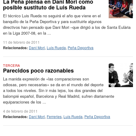
La Peña piensa en Dani Mori como
posible sustituto de Luis Rueda
El técnico Luis Rueda no seguirá el año que viene en el
banquillo de la Peña Deportiva y para sustituirle algunos
directivos han pensado que Dani Mori –que dirigió a los de Santa Eulària
en la Liga 2007-08, en la ...
11 de febrero de 2011
Relacionados:
Dani Mori
,
Luis Rueda
,
Peña Deportiva
TERCERA
Parecidos poco razonables
La manida expresión de «las comparaciones son
odiosas, pero necesarias» se da en el mundo del deporte
a todos los niveles. Sin ir más lejos, los dos grandes del
balompié español, Barcelona y Real Madrid, sufren diariamente
equiparaciones de los ...
4 de febrero de 2011
Relacionados:
Dani Mori
,
Ferreries
,
Luis Rueda
,
Peña Deportiva