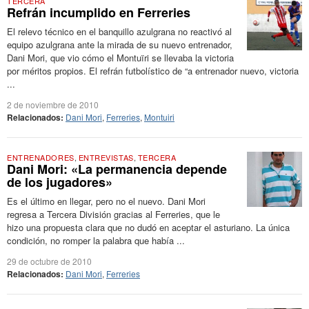
TERCERA
Refrán incumplido en Ferreries
El relevo técnico en el banquillo azulgrana no reactivó al
equipo azulgrana ante la mirada de su nuevo entrenador,
Dani Mori, que vio cómo el Montuïri se llevaba la victoria
por méritos propios. El refrán futbolístico de “a entrenador nuevo, victoria
...
2 de noviembre de 2010
Relacionados:
Dani Mori
,
Ferreries
,
Montuiri
ENTRENADORES
,
ENTREVISTAS
,
TERCERA
Dani Mori: «La permanencia depende
de los jugadores»
Es el último en llegar, pero no el nuevo. Dani Mori
regresa a Tercera División gracias al Ferreries, que le
hizo una propuesta clara que no dudó en aceptar el asturiano. La única
condición, no romper la palabra que había ...
29 de octubre de 2010
Relacionados:
Dani Mori
,
Ferreries