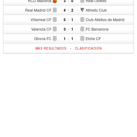
RCD Mallorca
3
-
0
Real Oviedo
Real Madrid CF
4
-
2
Athletic Club
Villarreal CF
5
-
1
Club Atlético de Madrid
Valencia CF
3
-
1
FC Barcelona
Girona FC
1
-
1
Elche CF
-
MÁS RESULTADOS
CLASIFICACIÓN