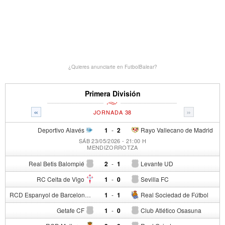
¿Quieres anunciarte en FutbolBalear?
Primera División
«
»
JORNADA 38
Deportivo Alavés
1
-
2
Rayo Vallecano de Madrid
SÁB 23/05/2026 - 21:00 H
MENDIZORROTZA
Real Betis Balompié
2
-
1
Levante UD
RC Celta de Vigo
1
-
0
Sevilla FC
RCD Espanyol de Barcelona
1
-
1
Real Sociedad de Fútbol
Getafe CF
1
-
0
Club Atlético Osasuna