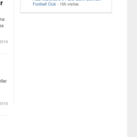
r
Football Club
- 155 visitas
una
es
2016
llar
2016