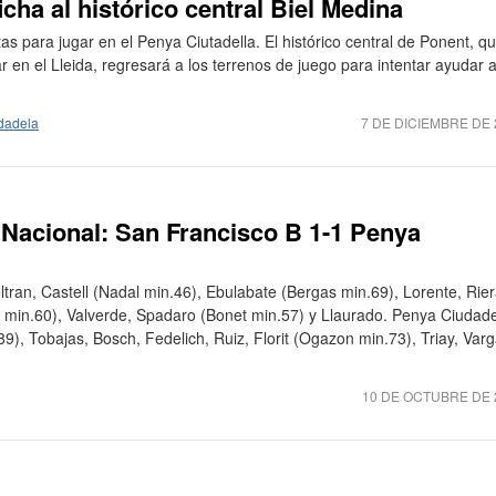
icha al histórico central Biel Medina
s para jugar en el Penya Ciutadella. El histórico central de Ponent, q
ar en el Lleida, regresará a los terrenos de juego para intentar ayudar a
dadela
7 DE DICIEMBRE DE 
 Nacional: San Francisco B 1-1 Penya
ltran, Castell (Nadal min.46), Ebulabate (Bergas min.69), Lorente, Rier
a min.60), Valverde, Spadaro (Bonet min.57) y Llaurado. Penya Ciudade
9), Tobajas, Bosch, Fedelich, Ruiz, Florit (Ogazon min.73), Triay, Var
10 DE OCTUBRE DE 