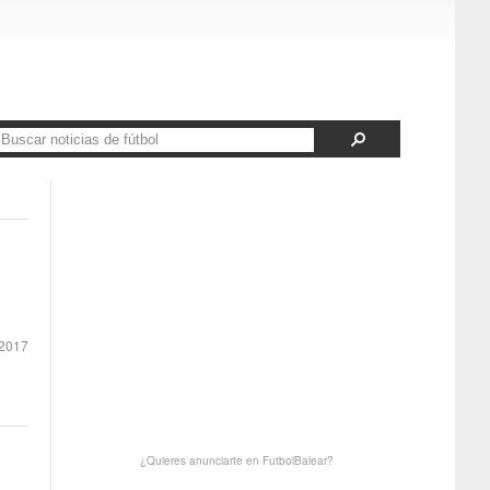
 2017
¿Quieres anunciarte en FutbolBalear?