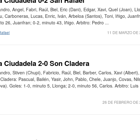
a Ciudadela 0-2 San Rafael
ndro, Angel, Fabri, Raúl, Biel, Eric (Dani), Edgar, Xavi, Quel (Joan), L
u, Carboneras, Lucas, Enric, Iván, Arbeloa (Santos), Toni, Iñigo, Juanf
o 26, Juanfran; 0-2, minuto 43, Iñigo. Arbitro: Pedro ...
Rafael
11 DE MARZO DE 
a Ciudadela 2-0 Son Cladera
dro, Stiven (Chupi), Fabricio, Raúl, Biel, Barber, Carlos, Xavi (Albert),
Cladera: Pascual, Bailén, Yasir, John, Pablo, Chele, Juanjo, Covas, Nil
a). Goles: 1-0, minuto 5, Llonga; 2-0, minuto 56, Carlos. Arbitro: Luis
26 DE FEBRERO DE 