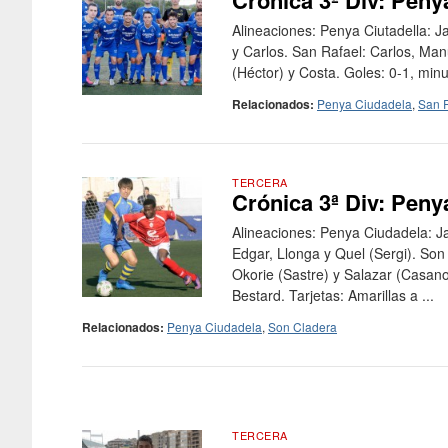
Crónica 3ª Div: Peny
Alineaciones: Penya Ciutadella: Ja
y Carlos. San Rafael: Carlos, Man
(Héctor) y Costa. Goles: 0-1, minut
Relacionados:
Penya Ciudadela
,
San 
TERCERA
Crónica 3ª Div: Peny
Alineaciones: Penya Ciudadela: Jan
Edgar, Llonga y Quel (Sergi). Son 
Okorie (Sastre) y Salazar (Casanov
Bestard. Tarjetas: Amarillas a ...
Relacionados:
Penya Ciudadela
,
Son Cladera
TERCERA