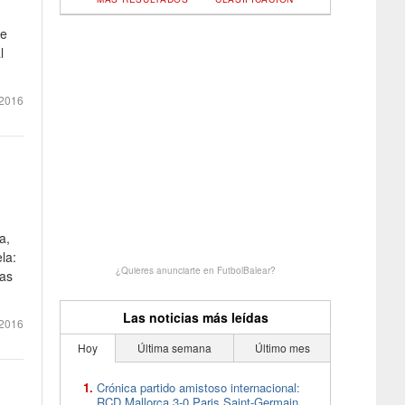
ue
l
2016
a,
la:
¿Quieres anunciarte en FutbolBalear?
gas
Las noticias más leídas
2016
Hoy
Última semana
Último mes
Crónica partido amistoso internacional:
RCD Mallorca 3-0 Paris Saint-Germain