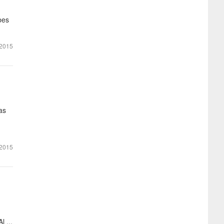
bes
2015
as
2015
l ...