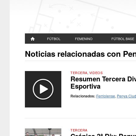
FÚTBOL
FEMENINO
FÚTBOL BASE
Noticias relacionadas con Pe
TERCERA
,
VIDEOS
Resumen Tercera Divi
Esportiva
Relacionados:
Ferriolense
,
Penya Ciu
TERCERA