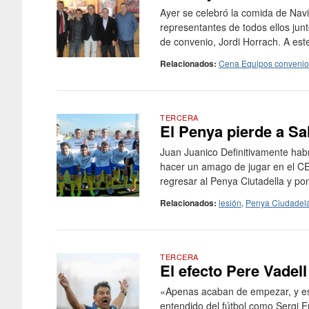
Ayer se celebró la comida de Navi
representantes de todos ellos jun
de convenio, Jordi Horrach. A este
Relacionados:
Cena Equipos convenio
TERCERA
El Penya pierde a Sa
Juan Juanico Definitivamente hab
hacer un amago de jugar en el CE
regresar al Penya Ciutadella y pon
Relacionados:
lesión
,
Penya Ciudadel
TERCERA
El efecto Pere Vadell
«Apenas acaban de empezar, y es p
entendido del fútbol como Sergi Enr