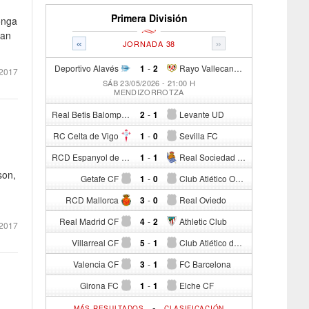
Primera División
longa
ran
«
»
JORNADA 38
Deportivo Alavés
1
-
2
Rayo Vallecano de Madrid
2017
SÁB 23/05/2026 - 21:00 H
MENDIZORROTZA
Real Betis Balompié
2
-
1
Levante UD
RC Celta de Vigo
1
-
0
Sevilla FC
RCD Espanyol de Barcelona
1
-
1
Real Sociedad de Fútbol
son,
Getafe CF
1
-
0
Club Atlético Osasuna
RCD Mallorca
3
-
0
Real Oviedo
Real Madrid CF
4
-
2
Athletic Club
2017
Villarreal CF
5
-
1
Club Atlético de Madrid
Valencia CF
3
-
1
FC Barcelona
Girona FC
1
-
1
Elche CF
-
MÁS RESULTADOS
CLASIFICACIÓN