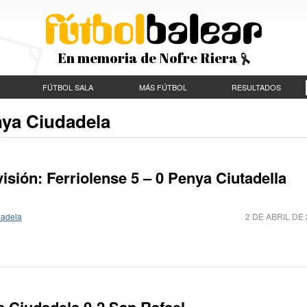
En memoria de Nofre Riera
FÚTBOL SALA
MÁS FÚTBOL
RESULTADOS
nya Ciudadela
sión: Ferriolense 5 – 0 Penya Ciutadella
dadela
2 DE ABRIL DE