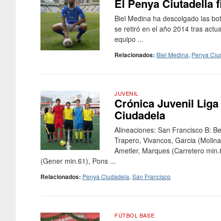
El Penya Ciutadella f
Biel Medina ha descolgado las bota
se retiró en el año 2014 tras actu
equipo ...
Relacionados:
Biel Medina
,
Penya Ciu
JUVENIL
Crónica Juvenil Liga
Ciudadela
Alineaciones: San Francisco B: Be
Trapero, Vivancos, Garcia (Molin
Ametler, Marques (Carretero min.8
(Gener min.61), Pons ...
Relacionados:
Penya Ciudadela
,
San Francisco
FÚTBOL BASE