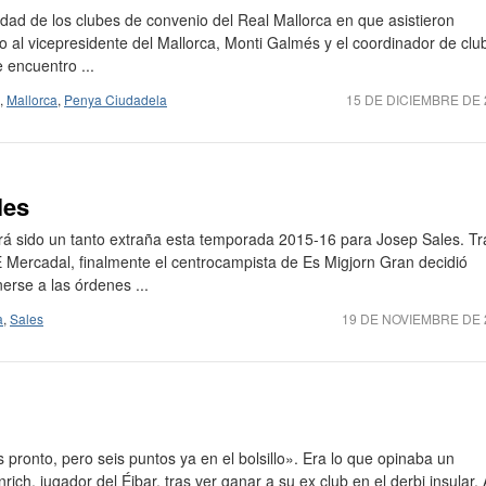
dad de los clubes de convenio del Real Mallorca en que asistieron
to al vicepresidente del Mallorca, Monti Galmés y el coordinador de clu
 encuentro ...
,
Mallorca
,
Penya Ciudadela
15 DE DICIEMBRE DE 
les
rá sido un tanto extraña esta temporada 2015-16 para Josep Sales. Tr
 Mercadal, finalmente el centrocampista de Es Migjorn Gran decidió
erse a las órdenes ...
a
,
Sales
19 DE NOVIEMBRE DE 
ronto, pero seis puntos ya en el bolsillo». Era lo que opinaba un
ich, jugador del Éibar, tras ver ganar a su ex club en el derbi insular. A