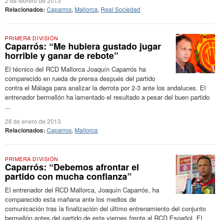
2 de febrero de 2013
Relacionados:
Caparros
,
Mallorca
,
Real Sociedad
PRIMERA DIVISIÓN
Caparrós: “Me hubiera gustado jugar
horrible y ganar de rebote”
El técnico del RCD Mallorca Joaquín Caparrós ha
comparecido en rueda de prensa después del partido
contra el Málaga para analizar la derrota por 2-3 ante los andaluces. El
entrenador bermellón ha lamentado el resultado a pesar del buen partido
...
28 de enero de 2013
Relacionados:
Caparros
,
Mallorca
PRIMERA DIVISIÓN
Caparrós: “Debemos afrontar el
partido con mucha confianza”
El entrenador del RCD Mallorca, Joaquín Caparrós, ha
comparecido esta mañana ante los medios de
comunicación tras la finalización del último entrenamiento del conjunto
bermellón antes del partido de este viernes frente al RCD Español. El