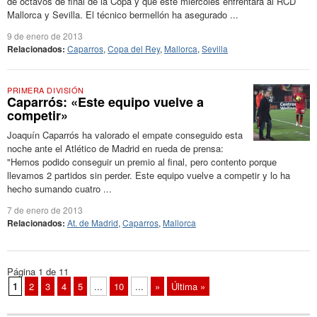
de octavos de final de la Copa y que este miércoles enfrentará al RCD
Mallorca y Sevilla. El técnico bermellón ha asegurado ...
9 de enero de 2013
Relacionados:
Caparros
,
Copa del Rey
,
Mallorca
,
Sevilla
PRIMERA DIVISIÓN
Caparrós: «Este equipo vuelve a
competir»
Joaquín Caparrós ha valorado el empate conseguido esta
noche ante el Atlético de Madrid en rueda de prensa:
"Hemos podido conseguir un premio al final, pero contento porque
llevamos 2 partidos sin perder. Este equipo vuelve a competir y lo ha
hecho sumando cuatro ...
7 de enero de 2013
Relacionados:
At. de Madrid
,
Caparros
,
Mallorca
Página 1 de 11
1
2
3
4
5
...
10
...
»
Última »