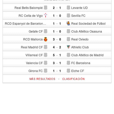
Real Betis Balompié
2
-
1
Levante UD
RC Celta de Vigo
1
-
0
Sevilla FC
RCD Espanyol de Barcelona
1
-
1
Real Sociedad de Fútbol
Getafe CF
1
-
0
Club Atlético Osasuna
RCD Mallorca
3
-
0
Real Oviedo
Real Madrid CF
4
-
2
Athletic Club
Villarreal CF
5
-
1
Club Atlético de Madrid
Valencia CF
3
-
1
FC Barcelona
Girona FC
1
-
1
Elche CF
-
MÁS RESULTADOS
CLASIFICACIÓN