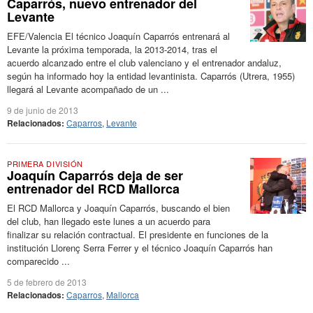
Caparrós, nuevo entrenador del
Levante
EFE/Valencia El técnico Joaquín Caparrós entrenará al
Levante la próxima temporada, la 2013-2014, tras el
acuerdo alcanzado entre el club valenciano y el entrenador andaluz,
según ha informado hoy la entidad levantinista. Caparrós (Utrera, 1955)
llegará al Levante acompañado de un ...
9 de junio de 2013
Relacionados:
Caparros
,
Levante
PRIMERA DIVISIÓN
Joaquín Caparrós deja de ser
entrenador del RCD Mallorca
El RCD Mallorca y Joaquín Caparrós, buscando el bien
del club, han llegado este lunes a un acuerdo para
finalizar su relación contractual. El presidente en funciones de la
institución Llorenç Serra Ferrer y el técnico Joaquín Caparrós han
comparecido ...
5 de febrero de 2013
Relacionados:
Caparros
,
Mallorca