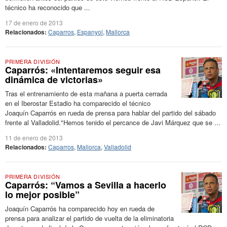
técnico ha reconocido que ...
17 de enero de 2013
Relacionados:
Caparros
,
Espanyol
,
Mallorca
PRIMERA DIVISIÓN
Caparrós: «Intentaremos seguir esa
dinámica de victorias»
Tras el entrenamiento de esta mañana a puerta cerrada
en el Iberostar Estadio ha comparecido el técnico
Joaquín Caparrós en rueda de prensa para hablar del partido del sábado
frente al Valladolid."Hemos tenido el percance de Javi Márquez que se ...
11 de enero de 2013
Relacionados:
Caparros
,
Mallorca
,
Valladolid
PRIMERA DIVISIÓN
Caparrós: “Vamos a Sevilla a hacerlo
lo mejor posible”
Joaquín Caparrós ha comparecido hoy en rueda de
prensa para analizar el partido de vuelta de la eliminatoria