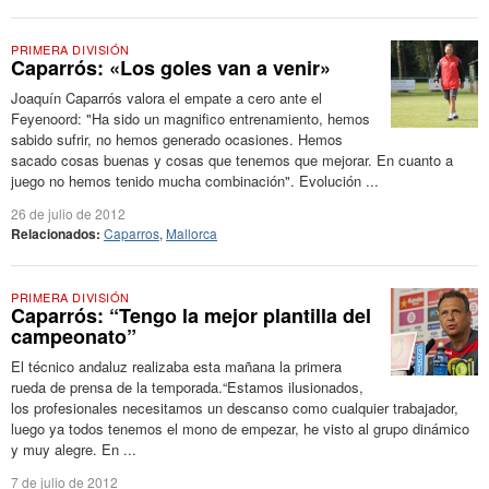
PRIMERA DIVISIÓN
Caparrós: «Los goles van a venir»
Joaquín Caparrós valora el empate a cero ante el
Feyenoord: "Ha sido un magnifico entrenamiento, hemos
sabido sufrir, no hemos generado ocasiones. Hemos
sacado cosas buenas y cosas que tenemos que mejorar. En cuanto a
juego no hemos tenido mucha combinación". Evolución ...
26 de julio de 2012
Relacionados:
Caparros
,
Mallorca
PRIMERA DIVISIÓN
Caparrós: “Tengo la mejor plantilla del
campeonato”
El técnico andaluz realizaba esta mañana la primera
rueda de prensa de la temporada.“Estamos ilusionados,
los profesionales necesitamos un descanso como cualquier trabajador,
luego ya todos tenemos el mono de empezar, he visto al grupo dinámico
y muy alegre. En ...
7 de julio de 2012