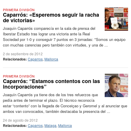
PRIMERA DIVISIÓN
Caparrós: «Esperemos seguir la racha
de victorias»
Joaquín Caparrós comparecía en la sala de prensa del
Iberstar Estadio tras lograr una victoria ante la Real
Sociedad por 1-0 y conseguir 7 puntos en 3 jornadas: "Somos un equipo
con muchas carencias pero también con virtudes, y una de ...
2 de septiembre de 2012
Relacionados:
Caparros
,
Mallorca
PRIMERA DIVISIÓN
Caparrós: “Estamos contentos con las
incorporaciones”
Joaquín Caparrós ya tiene dos de los tres refuerzos que
pedía antes de terminar el plazo. El técnico reconocía
estar “contento” con la llegada de Conceiçao y Geromel y al anunciar que
ambos van convocados, también destacaba la presencia del ...
24 de agosto de 2012
Relacionados:
Caparros
,
Malaga
,
Mallorca