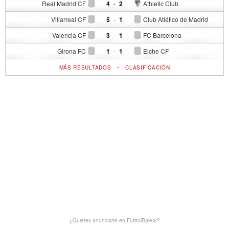
Real Madrid CF
4
-
2
Athletic Club
Villarreal CF
5
-
1
Club Atlético de Madrid
Valencia CF
3
-
1
FC Barcelona
Girona FC
1
-
1
Elche CF
-
MÁS RESULTADOS
CLASIFICACIÓN
¿Quieres anunciarte en FutbolBalear?