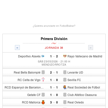
¿Quieres anunciarte en FutbolBalear?
Primera División
«
»
JORNADA 38
Deportivo Alavés
1
-
2
Rayo Vallecano de Madrid
SÁB 23/05/2026 - 21:00 H
MENDIZORROTZA
Real Betis Balompié
2
-
1
Levante UD
RC Celta de Vigo
1
-
0
Sevilla FC
RCD Espanyol de Barcelona
1
-
1
Real Sociedad de Fútbol
Getafe CF
1
-
0
Club Atlético Osasuna
RCD Mallorca
3
-
0
Real Oviedo