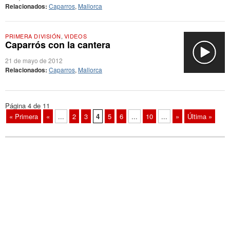
Relacionados:
Caparros
,
Mallorca
PRIMERA DIVISIÓN
,
VIDEOS
Caparrós con la cantera
21 de mayo de 2012
Relacionados:
Caparros
,
Mallorca
Página 4 de 11
« Primera
«
...
2
3
4
5
6
...
10
...
»
Última »