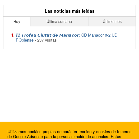
Las noticias más leídas
Hoy
Última semana
Último mes
𝙄𝙄 𝙏𝙧𝙤𝙛𝙚𝙪 𝘾𝙞𝙪𝙩𝙖𝙩 𝙙𝙚 𝙈𝙖𝙣𝙖𝙘𝙤𝙧: CD Manacor 0-2 UD
POblense
- 237 visitas
Utilizamos cookies propias de carácter técnico y cookies de terceros
de Google Adsense para la personalización de anuncios. Estas