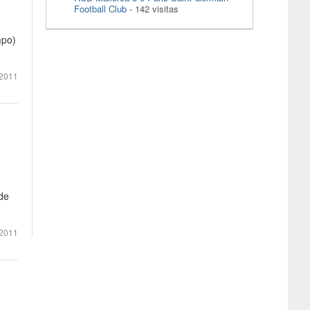
Football Club
- 142 visitas
mpo)
2011
 de
2011