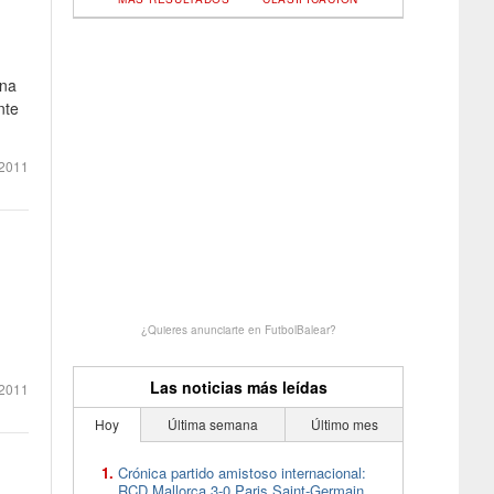
ana
nte
2011
¿Quieres anunciarte en FutbolBalear?
Las noticias más leídas
2011
Hoy
Última semana
Último mes
Crónica partido amistoso internacional:
RCD Mallorca 3-0 Paris Saint-Germain