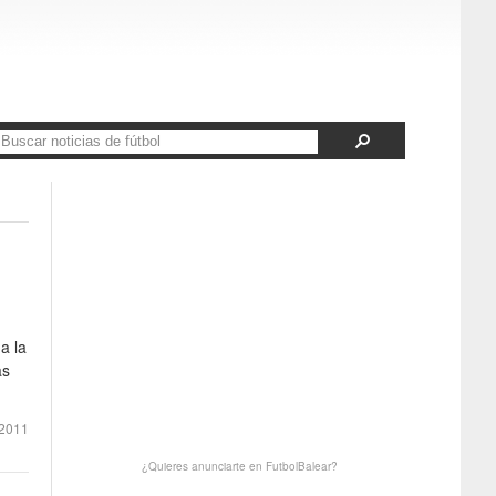
a la
as
2011
¿Quieres anunciarte en FutbolBalear?