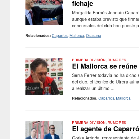
fichaje
Margalida Fornés Joaquín Caparrós
aunque estaba previsto que firmas
concursales del club han puesto p
Relacionados:
Caparros
,
Mallorca
,
Osasuna
PRIMERA DIVISIÓN
,
RUMORES
El Mallorca se reúne
Serra Ferrer todavía no ha dicho 
del club, el técnico de Utrera aúna
a realizar un último ...
Relacionados:
Caparros
,
Mallorca
PRIMERA DIVISIÓN
,
RUMORES
El agente de Caparrós
Gorka Arrinda, representante de