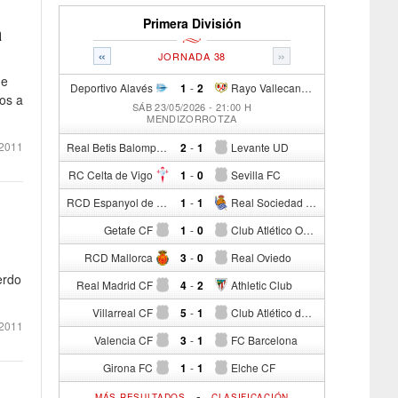
Primera División
a
«
»
JORNADA 38
de
Deportivo Alavés
1
-
2
Rayo Vallecano de Madrid
los a
SÁB 23/05/2026 - 21:00 H
MENDIZORROTZA
2011
Real Betis Balompié
2
-
1
Levante UD
RC Celta de Vigo
1
-
0
Sevilla FC
RCD Espanyol de Barcelona
1
-
1
Real Sociedad de Fútbol
Getafe CF
1
-
0
Club Atlético Osasuna
RCD Mallorca
3
-
0
Real Oviedo
erdo
Real Madrid CF
4
-
2
Athletic Club
Villarreal CF
5
-
1
Club Atlético de Madrid
2011
Valencia CF
3
-
1
FC Barcelona
Girona FC
1
-
1
Elche CF
-
MÁS RESULTADOS
CLASIFICACIÓN