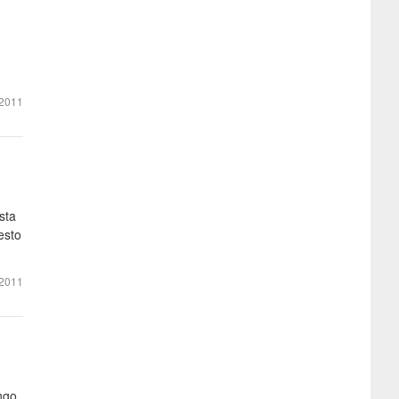
2011
sta
esto
2011
ngo