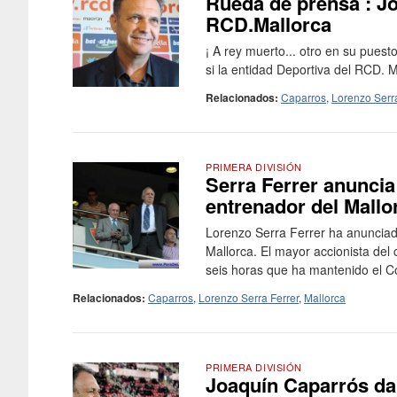
Rueda de prensa : J
RCD.Mallorca
¡ A rey muerto... otro en su puesto
si la entidad Deportiva del RCD. M
Relacionados:
Caparros
,
Lorenzo Serra
PRIMERA DIVISIÓN
Serra Ferrer anuncia
entrenador del Mallo
Lorenzo Serra Ferrer ha anunciad
Mallorca. El mayor accionista del
seis horas que ha mantenido el Co
Relacionados:
Caparros
,
Lorenzo Serra Ferrer
,
Mallorca
PRIMERA DIVISIÓN
Joaquín Caparrós da 