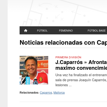
FÚTBOL
FEMENINO
FÚTBOL BASE
Noticias relacionadas con Ca
PRIMERA DIVISIÓN
J.Caparrós » Afronta
maximo convencimie
Una vez ha finalizado el entrenam
sala de prensa Joaquín Caparrós, 
lesiones ...
Relacionados:
Caparros
,
Mallorca