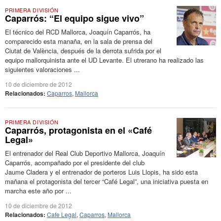
PRIMERA DIVISIÓN
Caparrós: “El equipo sigue vivo”
El técnico del RCD Mallorca, Joaquín Caparrós, ha
comparecido esta manaña, en la sala de prensa del
Ciutat de València, después de la derrota sufrida por el
equipo mallorquinista ante el UD Levante. El utrerano ha realizado las
siguientes valoraciones ...
10 de diciembre de 2012
Relacionados:
Caparros
,
Mallorca
PRIMERA DIVISIÓN
Caparrós, protagonista en el «Café
Legal»
El entrenador del Real Club Deportivo Mallorca, Joaquín
Caparrós, acompañado por el presidente del club
Jaume Cladera y el entrenador de porteros Luis Llopis, ha sido esta
mañana el protagonista del tercer “Café Legal”, una iniciativa puesta en
marcha este año por ...
10 de diciembre de 2012
Relacionados:
Cafe Legal
,
Caparros
,
Mallorca