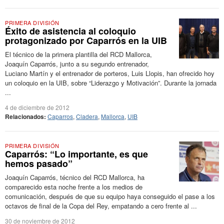
PRIMERA DIVISIÓN
Éxito de asistencia al coloquio
protagonizado por Caparrós en la UIB
El técnico de la primera plantilla del RCD Mallorca,
Joaquín Caparrós, junto a su segundo entrenador,
Luciano Martín y el entrenador de porteros, Luis Llopis, han ofrecido hoy
un coloquio en la UIB, sobre “Liderazgo y Motivación”. Durante la jornada
...
4 de diciembre de 2012
Relacionados:
Caparros
,
Cladera
,
Mallorca
,
UIB
PRIMERA DIVISIÓN
Caparrós: “Lo importante, es que
hemos pasado”
Joaquín Caparrós, técnico del RCD Mallorca, ha
comparecido esta noche frente a los medios de
comunicación, después de que su equipo haya conseguido el pase a los
octavos de final de la Copa del Rey, empatando a cero frente al ...
30 de noviembre de 2012