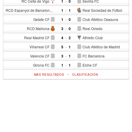
RC Celta de Vigo
1
-
0
Sevilla FC
RCD Espanyol de Barcelona
1
-
1
Real Sociedad de Fútbol
Getafe CF
1
-
0
Club Atlético Osasuna
RCD Mallorca
3
-
0
Real Oviedo
Real Madrid CF
4
-
2
Athletic Club
Villarreal CF
5
-
1
Club Atlético de Madrid
Valencia CF
3
-
1
FC Barcelona
Girona FC
1
-
1
Elche CF
-
MÁS RESULTADOS
CLASIFICACIÓN