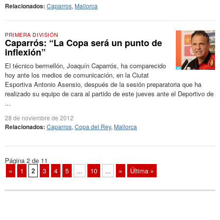
Relacionados:
Caparros
,
Mallorca
PRIMERA DIVISIÓN
Caparrós: “La Copa será un punto de
inflexión”
El técnico bermellón, Joaquín Caparrós, ha comparecido
hoy ante los medios de comunicación, en la Ciutat
Esportiva Antonio Asensio, después de la sesión preparatoria que ha
realizado su equipo de cara al partido de este jueves ante el Deportivo de
...
28 de noviembre de 2012
Relacionados:
Caparros
,
Copa del Rey
,
Mallorca
Página 2 de 11
«
1
2
3
4
5
...
10
...
»
Última »