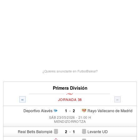
¿Quieres anunciarte en FutbolBalear?
Primera División
«
»
JORNADA 38
Deportivo Alavés
1
-
2
Rayo Vallecano de Madrid
SÁB 23/05/2026 - 21:00 H
MENDIZORROTZA
Real Betis Balompié
2
-
1
Levante UD