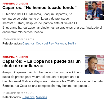
PRIMERA DIVISIÓN
Caparrós: “No hemos tocado fondo”
El técnico del RCD Mallorca, Joaquín Caparrós, ha
comparecido esta noche en la sala de prensa del
Iberostar Estadi, después del partido ante el Sevilla CF.
El utrerano ha realizado las siguientes valoraciones una vez finalizado el
encuentro: “No hemos tocado ...
13 de diciembre de 2012
Relacionados:
Caparros
,
Copa del Rey
,
Mallorca
,
Sevilla
PRIMERA DIVISIÓN
Caparrós: » La Copa nos puede dar un
chute de confianza»
Joaquín Caparrós, técnico bermellón, ha comparecido en
rueda de prensa para valorar el encuentro copero ante el
Sevilla que el Mallorca disputará mañana a las 20’00 horas en el Iberostar
Estadio. “La Copa es una competición muy bonita, nos puede ...
11 de diciembre de 2012
Relacionados:
Caparros
,
Mallorca