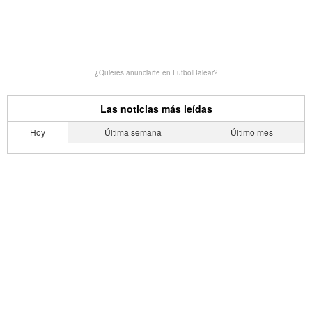
¿Quieres anunciarte en FutbolBalear?
Las noticias más leídas
Hoy
Última semana
Último mes