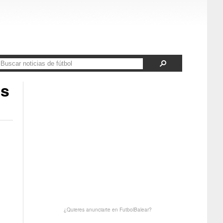
os
¿Quieres anunciarte en FutbolBalear?