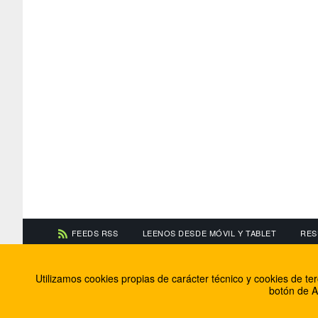
FEEDS RSS
LEENOS DESDE MÓVIL Y TABLET
RES
CONTACTA CON NOSOTROS
ACERCA DE NOSOTR
Utilizamos cookies propias de carácter técnico y cookies de t
Información de contacto
El equipo de FútbolBa
botón de A
Anúnciate en FútbolBalear
Soluciones Corporativ
Colabora con nosotros
Canal ético