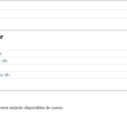
ar
l
a «B»
ca «B»
reve estarán disponibles de nuevo.