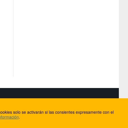
S
ookies solo se activarán si las consientes expresamente con el
lorca
nformación
.
ios