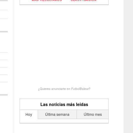
¿Quieres anunciarte en FutbolBalear?
Las noticias más leídas
Hoy
Última semana
Último mes