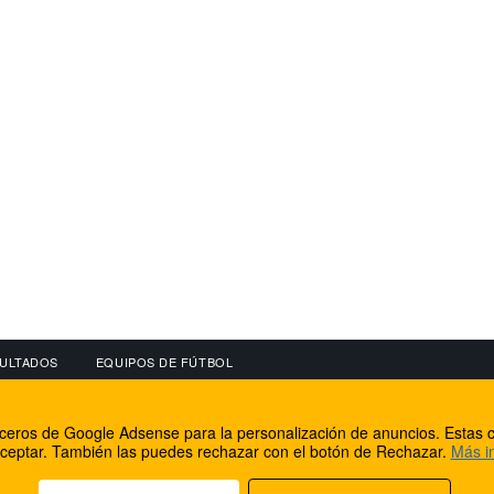
ULTADOS
EQUIPOS DE FÚTBOL
OS
CONECTA CON NOSOTROS
OTROS SERVICIO
erceros de Google Adsense para la personalización de anuncios. Estas c
lear
Facebook
Internet Rural Mal
ceptar. También las puedes rechazar con el botón de Rechazar.
Más i
as IP
Twitter
Registro de domin