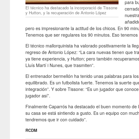
para b
El técnico ha destacado la incorporació de Tissone
cerrada
y Hutton, y la recuperación de Antonio López
nuestr
añadid
pero es impresionante la actitud de los chicos. En 90 m
Tenemos que ser regulares los 90 minutos. Eso tenemos 
El técnico mallorquinista ha valorado positivamente la ll
regreso de Antonio López: “La cara nuevas tienen que tra
ya tiene experiencia, y Hutton; pero también recuperamo
Lluís Martí i Nunes, que trasmiten”.
El entrenador bermellón ha tenido unas palabras para los
equilibrado. Es un futbolista fuerte. Tenemos la suerte q
integración”. Y sobre Tissone: “Es un jugador que conoc
jugador así”.
Finalmente Caparrós ha destacado el buen momento de la
su casa se está sintiendo a gusto. Es un equipo con mucha
tendremos que ir con cuidado”.
RCDM