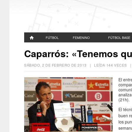
FÚTBOL
FEMENINO
FÚTBOL BASE
Caparrós: «Tenemos que
SÁBADO, 2 DE FEBRERO DE 2013
| LEÍDA 144 VECES
El ent
compar
comunic
analiza
(21h).
El téc
buen r
los pun
semana