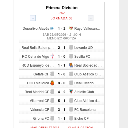
Primera División
«
»
JORNADA 38
Deportivo Alavés
1
-
2
Rayo Vallecano de Madrid
SÁB 23/05/2026 - 21:00 H
MENDIZORROTZA
Real Betis Balompié
2
-
1
Levante UD
RC Celta de Vigo
1
-
0
Sevilla FC
RCD Espanyol de Barcelona
1
-
1
Real Sociedad de Fútbol
Getafe CF
1
-
0
Club Atlético Osasuna
RCD Mallorca
3
-
0
Real Oviedo
Real Madrid CF
4
-
2
Athletic Club
Villarreal CF
5
-
1
Club Atlético de Madrid
Valencia CF
3
-
1
FC Barcelona
Girona FC
1
-
1
Elche CF
-
MÁS RESULTADOS
CLASIFICACIÓN