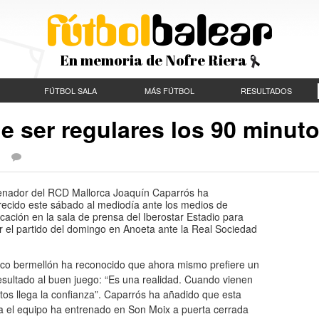
En memoria de Nofre Riera
FÚTBOL SALA
MÁS FÚTBOL
RESULTADOS
 ser regulares los 90 minut
 |
renador del RCD Mallorca Joaquín Caparrós ha
ecido este sábado al mediodía ante los medios de
ación en la sala de prensa del Iberostar Estadio para
r el partido del domingo en Anoeta ante la Real Sociedad
nico bermellón ha reconocido que ahora mismo prefiere un
esultado al buen juego: “Es una realidad. Cuando vienen
tos llega la confianza”. Caparrós ha añadido que esta
 el equipo ha entrenado en Son Moix a puerta cerrada