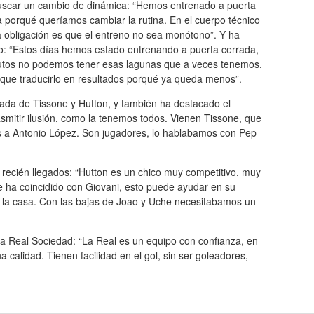
uscar un cambio de dinámica: “Hemos entrenado a puerta
 porqué queríamos cambiar la rutina. En el cuerpo técnico
a obligación es que el entreno no sea monótono”. Y ha
o: “Estos días hemos estado entrenando a puerta cerrada,
inutos no podemos tener esas lagunas que a veces tenemos.
que traducirlo en resultados porqué ya queda menos”.
egada de Tissone y Hutton, y también ha destacado el
smitir ilusión, como la tenemos todos. Vienen Tissone, que
s a Antonio López. Son jugadores, lo hablabamos con Pep
 recién llegados: “Hutton es un chico muy competitivo, muy
ue ha coincidido con Giovani, esto puede ayudar en su
e la casa. Con las bajas de Joao y Uche necesitabamos un
 Real Sociedad: “La Real es un equipo con confianza, en
 calidad. Tienen facilidad en el gol, sin ser goleadores,