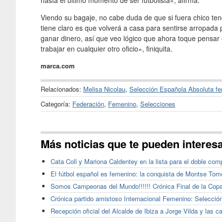
hasta el último momento de ser futbolista», afirma.
Viendo su bagaje, no cabe duda de que si fuera chico ten
tiene claro es que volverá a casa para sentirse arropada 
ganar dinero, así que veo lógico que ahora toque pensar 
trabajar en cualquier otro oficio», finiquita.
marca.com
Relacionados:
Melisa Nicolau
,
Selección Española Absoluta f
Categoría:
Federación
,
Femenino
,
Selecciones
Más noticias que te pueden interes
Cata Coll y Mariona Caldentey en la lista para el doble co
El fútbol español es femenino: la conquista de Montse Tom
Somos Campeonas del Mundo!!!!!! Crónica Final de la Copa
Crónica partido amistoso Internacional Femenino: Selecci
Recepción oficial del Alcalde de Ibiza a Jorge Vilda y las