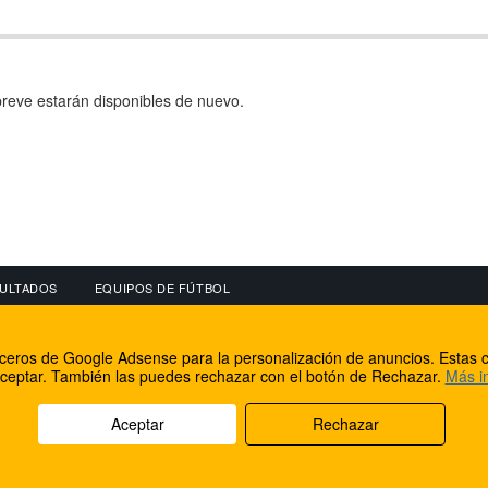
reve estarán disponibles de nuevo.
ULTADOS
EQUIPOS DE FÚTBOL
OS
CONECTA CON NOSOTROS
OTROS SERVICIO
erceros de Google Adsense para la personalización de anuncios. Estas c
lear
Facebook
Internet Rural Mal
ceptar. También las puedes rechazar con el botón de Rechazar.
Más i
as IP
Twitter
Registro de domin
Aceptar
Rechazar
rechos reservados.
Aviso legal
Cookies
Acerca de nosotros
Co