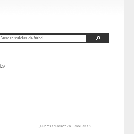
ia/
¿Quieres anunciarte en FutbolBalear?