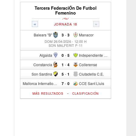
Tercera FederaciÓn De Futbol
Femenino
«
»
JORNADA 18
Balears "B"
3
-
3
Manacor
DOM 26/04/2026 - 12:00 H
SON MALFERIT F-11
Algaida
0
-
5
Independiente C/R
Constancia
1
-
4
Collerense
Son Sardina
5
-
1
Ciutadella C.E.
Mallorca International Football Club del S.p.
7
-
0
CCE Sant Lluis
-
MÁS RESULTADOS
CLASIFICACIÓN