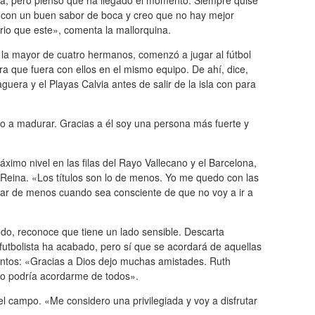
ga, pero pienso que ha llegado el momento. Siempre quise
o con un buen sabor de boca y creo que no hay mejor
io que este», comenta la mallorquina.
 la mayor de cuatro hermanos, comenzó a jugar al fútbol
a que fuera con ellos en el mismo equipo. De ahí, dice,
uera y el Playas Calvia antes de salir de la isla con para
do a madurar. Gracias a él soy una persona más fuerte y
ximo nivel en las filas del Rayo Vallecano y el Barcelona,
Reina. «Los títulos son lo de menos. Yo me quedo con las
ar de menos cuando sea consciente de que no voy a ir a
do, reconoce que tiene un lado sensible. Descarta
tbolista ha acabado, pero sí que se acordará de aquellas
tos: «Gracias a Dios dejo muchas amistades. Ruth
no podría acordarme de todos».
 campo. «Me considero una privilegiada y voy a disfrutar