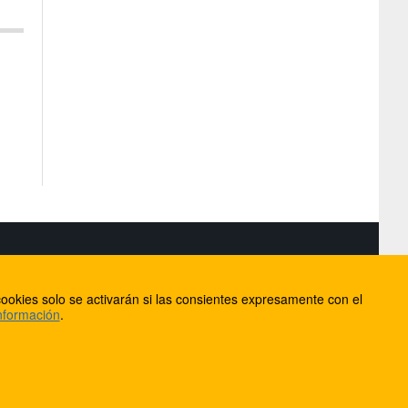
S
ookies solo se activarán si las consientes expresamente con el
lorca
nformación
.
ios
ntacto
Anúnciate en FútbolBalear