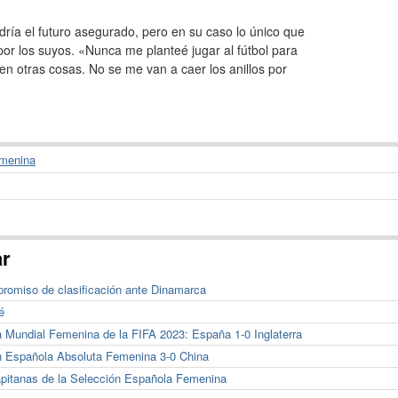
dría el futuro asegurado, pero en su caso lo único que
por los suyos. «Nunca me planteé jugar al fútbol para
en otras cosas. No se me van a caer los anillos por
emenina
ar
mpromiso de clasificación ante Dinamarca
é
 Mundial Femenina de la FIFA 2023: España 1-0 Inglaterra
ón Española Absoluta Femenina 3-0 China
 capitanas de la Selección Española Femenina