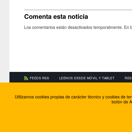
Comenta esta noticia
Los comentarios están desactivados temporalmente. En b
FEEDS RSS
LEENOS DESDE MÓVIL Y TABLET
RES
CONTACTA CON NOSOTROS
ACERCA DE NOSOTR
Utilizamos cookies propias de carácter técnico y cookies de t
Información de contacto
El equipo de FútbolBa
botón de A
Anúnciate en FútbolBalear
Soluciones Corporativ
Colabora con nosotros
Canal ético
© 2009 - 2026 Soluciones Corporativas IP, SL.
Todos los de