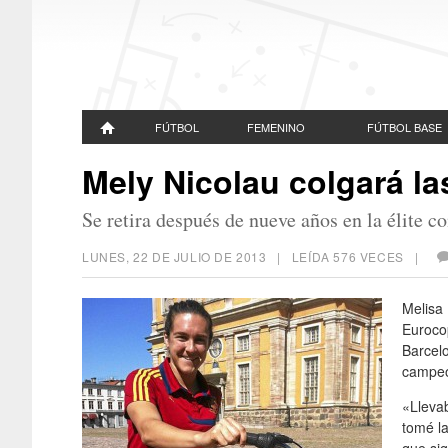
FÚTBOL
FEMENINO
FÚTBOL BASE
Mely Nicolau colgará la
Se retira después de nueve años en la élite c
LUNES, 22 DE JULIO DE 2013
| LEÍDA 576 VECES |
Melisa 
Eurocop
Barcelo
campeo
«Lleva
tomé la