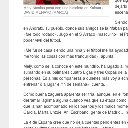
que si
dejarl
Mely Nicolau posa con una bicicleta en Kalmar /
escenar
DAVID MENAYO (MARCA)
Siendo
en Andratx, su pueblo, donde sus amigos se la rifaban par
«fue todo rodado». Jugó en el S´Arraco -masculino-, el Pag
poder vivir del fútbol.
«Me fui de casa siendo una niña y el fútbol me ha ayuda
me tomo las cosas con más tranquilidad», apunta.
Mely, como se la conoce en este mundillo, ha jugado al má
sumando en su palmarés cuatro Ligas y tres Copas de la 
personas. Es a mis compañeras a quienes más voy a ech
entrenar o a jugar el fin de semana», cuenta.
Como buena zaguera aparenta ser fría, aunque, en el fon
derramar lágrima alguna cuando vea que su etapa como fu
que la han acompañado en los buenos y los malos momen
García, Marta Unzúe, Ani Escribano, gente de Madrid… 
La 4 de España cree que no deja cuentas pendientes en el