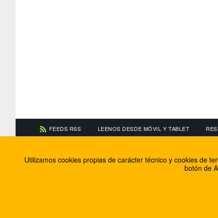
FEEDS RSS
LEENOS DESDE MÓVIL Y TABLET
RES
CONTACTA CON NOSOTROS
ACERCA DE NOSOTR
Utilizamos cookies propias de carácter técnico y cookies de t
Información de contacto
El equipo de FútbolBa
botón de A
Anúnciate en FútbolBalear
Soluciones Corporativ
Colabora con nosotros
Canal ético
© 2009 - 2026 Soluciones Corporativas IP, SL.
Todos los de