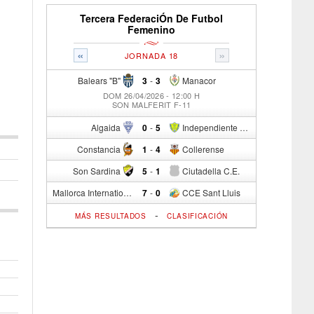
Tercera FederaciÓn De Futbol
Femenino
«
»
JORNADA 18
Balears "B"
3
-
3
Manacor
DOM 26/04/2026 - 12:00 H
SON MALFERIT F-11
Algaida
0
-
5
Independiente C/R
Constancia
1
-
4
Collerense
Son Sardina
5
-
1
Ciutadella C.E.
Mallorca International Football Club del S.p.
7
-
0
CCE Sant Lluis
-
MÁS RESULTADOS
CLASIFICACIÓN