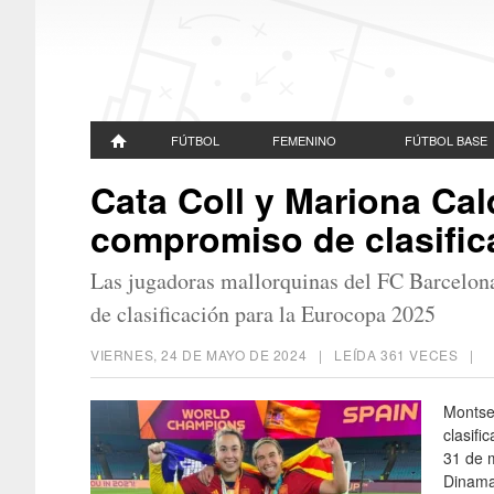
FÚTBOL
FEMENINO
FÚTBOL BASE
Cata Coll y Mariona Cald
compromiso de clasific
Las jugadoras mallorquinas del FC Barcelona 
de clasificación para la Eurocopa 2025
VIERNES, 24 DE MAYO DE 2024
| LEÍDA 361 VECES |
Montse
clasifi
31 de m
Dinama