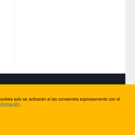
S
ookies solo se activarán si las consientes expresamente con el
lorca
nformación
.
ios
ntacto
Anúnciate en FútbolBalear