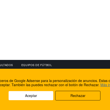
ULTADOS
EQUIPOS DE FÚTBOL
OS
CONECTA CON NOSOTROS
OTROS SERVICIO
erceros de Google Adsense para la personalización de anuncios. Estas c
lear
Facebook
Internet Rural Mal
ceptar. También las puedes rechazar con el botón de Rechazar.
Más i
as IP
Twitter
Registro de domin
Aceptar
Rechazar
rechos reservados.
Aviso legal
Cookies
Acerca de nosotros
Co