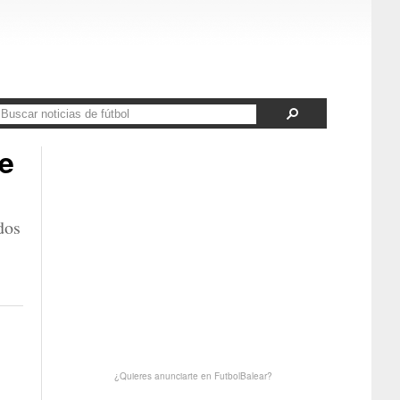
le
dos
¿Quieres anunciarte en FutbolBalear?