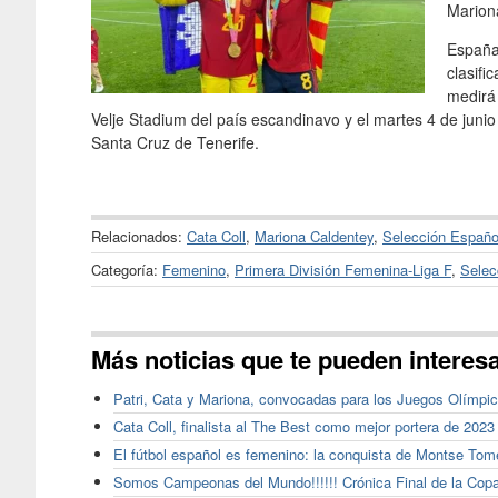
Mariona
España,
clasifi
medirá
Velje Stadium del país escandinavo y el martes 4 de juni
Santa Cruz de Tenerife.
Relacionados:
Cata Coll
,
Mariona Caldentey
,
Selección Españo
Categoría:
Femenino
,
Primera División Femenina-Liga F
,
Selec
Más noticias que te pueden interes
Patri, Cata y Mariona, convocadas para los Juegos Olímpi
Cata Coll, finalista al The Best como mejor portera de 2023
El fútbol español es femenino: la conquista de Montse Tom
Somos Campeonas del Mundo!!!!!! Crónica Final de la Copa