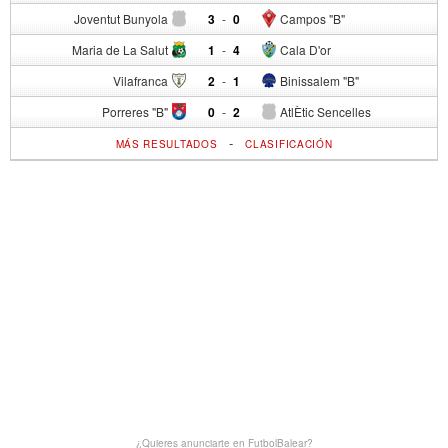
Joventut Bunyola
3
-
0
Campos "B"
Maria de La Salut
1
-
4
Cala D'or
Vilafranca
2
-
1
Binissalem "B"
Porreres "B"
0
-
2
AtlÈtic Sencelles
-
MÁS RESULTADOS
CLASIFICACIÓN
¿Quieres anunciarte en FutbolBalear?