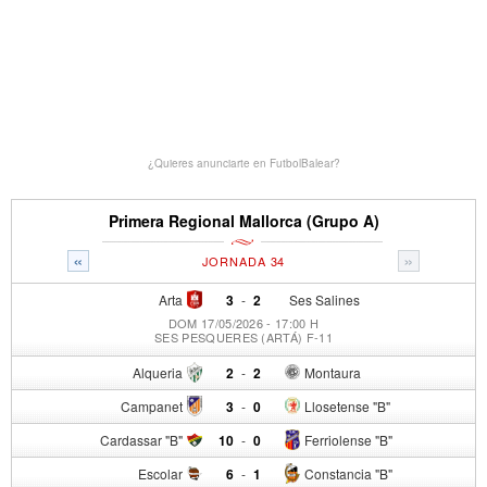
¿Quieres anunciarte en FutbolBalear?
Primera Regional Mallorca (Grupo A)
«
»
JORNADA 34
Arta
3
-
2
Ses Salines
DOM 17/05/2026 - 17:00 H
SES PESQUERES (ARTÁ) F-11
Alqueria
2
-
2
Montaura
Campanet
3
-
0
Llosetense "B"
Cardassar "B"
10
-
0
Ferriolense "B"
Escolar
6
-
1
Constancia "B"