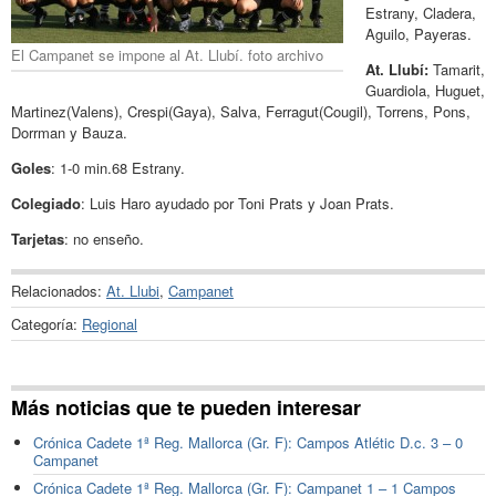
Estrany, Cladera,
Aguilo, Payeras.
El Campanet se impone al At. Llubí. foto archivo
At. Llubí:
Tamarit,
Guardiola, Huguet,
Martinez(Valens), Crespi(Gaya), Salva, Ferragut(Cougil), Torrens, Pons,
Dorrman y Bauza.
Goles
: 1-0 min.68 Estrany.
Colegiado
: Luis Haro ayudado por Toni Prats y Joan Prats.
Tarjetas
: no enseño.
Relacionados:
At. Llubi
,
Campanet
Categoría:
Regional
Más noticias que te pueden interesar
Crónica Cadete 1ª Reg. Mallorca (Gr. F): Campos Atlétic D.c. 3 – 0
Campanet
Crónica Cadete 1ª Reg. Mallorca (Gr. F): Campanet 1 – 1 Campos