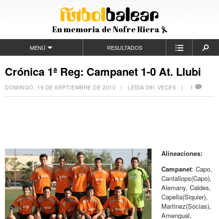
En memoria de Nofre Riera
MENÚ
RESULTADOS
Crónica 1ª Reg: Campanet 1-0 At. Llubi
DOMINGO, 19 DE SEPTIEMBRE DE 2010
| LEÍDA 591 VECES |
1
Alineaciones:
Campanet
: Capo,
Cantallops(Capo),
Alemany, Caldes,
Capella(Siquier),
Martinez(Socias),
Amengual,