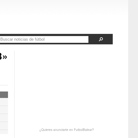
B»
¿Quieres anunciarte en FutbolBalear?