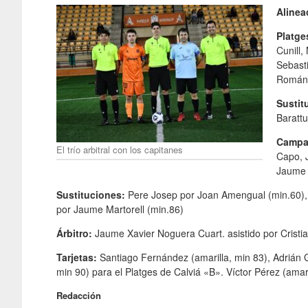
Alinea
Platge
Cunill,
Sebast
Román 
Sustit
Barattu
Campa
El trío arbitral con los capitanes
Capo, J
Jaume 
Sustituciones:
Pere Josep por Joan Amengual (min.60),
por Jaume Martorell (min.86)
Árbitro:
Jaume Xavier Noguera Cuart. asistido por Cristia
Tarjetas:
Santiago Fernández (amarilla, min 83), Adrián 
min 90) para el Platges de Calviá «B». Víctor Pérez (amar
Redacción