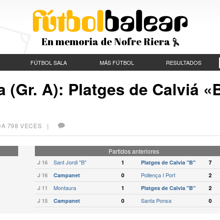
En memoria de Nofre Riera
FÚTBOL SALA
MÁS FÚTBOL
RESULTADOS
a (Gr. A): Platges de Calviá «
DA 798 VECES |
Partidos anteriores
Sant Jordi "B"
J 16
1
Platges de Calvia "B"
7
Pollença I Port
J 16
Campanet
0
2
Montaura
J 11
1
Platges de Calvia "B"
2
Santa Ponsa
J 15
Campanet
0
0