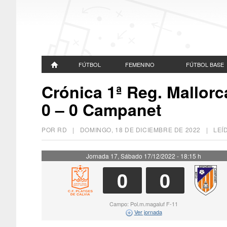
FÚTBOL
FEMENINO
FÚTBOL BASE
Crónica 1ª Reg. Mallorc
0 – 0 Campanet
POR RD |
DOMINGO, 18 DE DICIEMBRE DE 2022
| LEÍ
Jornada 17, Sábado 17/12/2022 - 18:15 h
0
0
Campo: Pol.m.magaluf F-11
Ver jornada