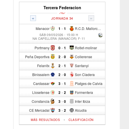
Tercera Federacion
«
»
JORNADA 34
Manacor
1
-
1
R.C.D. Mallorca Sad "B"
SÁB 09/05/2026 - 15:00 H
NA CAPELLERA (MANACOR) F-11
Portmany
0
-
1
Rotlet-molinar
Peña Deportiva
2
-
0
Collerense
Felanitx
2
-
1
Santanyi
Binissalem
2
-
0
Son Cladera
Cardassar
3
-
1
Platges de Calvia
Llosetense
2
-
2
Formentera
Constancia
3
-
0
Inter Ibiza
CE Mercadal
3
-
2
Alcudia
-
MÁS RESULTADOS
CLASIFICACIÓN