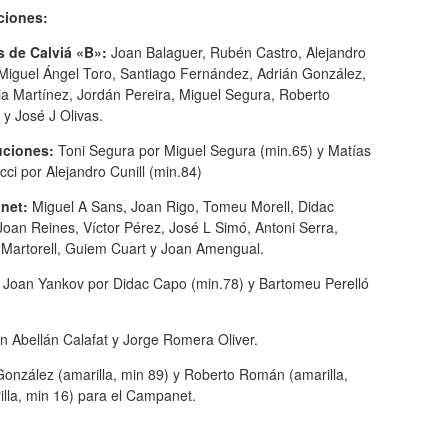
ciones:
s de Calviá «B»:
Joan Balaguer, Rubén Castro, Alejandro
 Miguel Ángel Toro, Santiago Fernández, Adrián González,
ia Martínez, Jordán Pereira, Miguel Segura, Roberto
y José J Olivas.
uciones:
Toni Segura por Miguel Segura (min.65) y Matías
cci por Alejandro Cunill (min.84)
net:
Miguel A Sans, Joan Rigo, Tomeu Morell, Didac
oan Reines, Víctor Pérez, José L Simó, Antoni Serra,
Martorell, Guiem Cuart y Joan Amengual.
 Joan Yankov por Didac Capo (min.78) y Bartomeu Perelló
n Abellán Calafat y Jorge Romera Oliver.
González (amarilla, min 89) y Roberto Román (amarilla,
illa, min 16) para el Campanet.