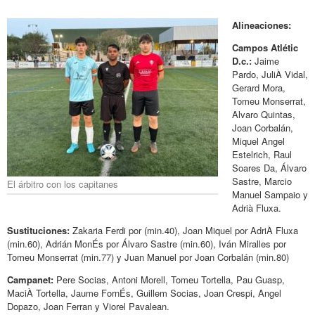
Alineaciones:
Campos Atlétic
D.c.:
Jaime
Pardo, JuliÀ Vidal,
Gerard Mora,
Tomeu Monserrat,
Alvaro Quintas,
Joan Corbalán,
Miquel Angel
Estelrich, Raul
Soares Da, Álvaro
Sastre, Marcio
El árbitro con los capitanes
Manuel Sampaio y
Adrià Fluxa.
Sustituciones:
Zakaria Ferdi por (min.40), Joan Miquel por AdriÀ Fluxa
(min.60), Adrián MonÉs por Álvaro Sastre (min.60), Iván Miralles por
Tomeu Monserrat (min.77) y Juan Manuel por Joan Corbalán (min.80)
Campanet:
Pere Socias, Antoni Morell, Tomeu Tortella, Pau Guasp,
MaciÀ Tortella, Jaume FornÉs, Guillem Socias, Joan Crespi, Angel
Dopazo, Joan Ferran y Viorel Pavalean.