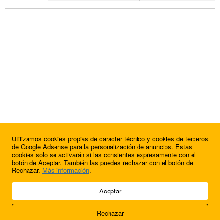
Utilizamos cookies propias de carácter técnico y cookies de terceros
de Google Adsense para la personalización de anuncios. Estas
cookies solo se activarán si las consientes expresamente con el
botón de Aceptar. También las puedes rechazar con el botón de
Rechazar.
Más información
.
© 2009 - 2026 Soluciones Corporativas IP, SL.
Aceptar
Todos los derechos reservados.
Rechazar
Aviso legal
Cookies
Acerca de nosotros
Contacto
Anúnciate en