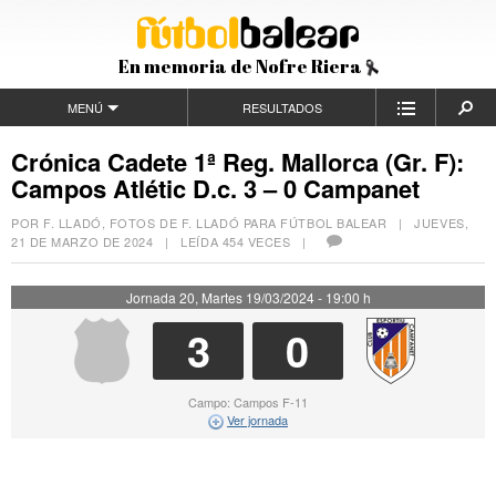
En memoria de Nofre Riera
MENÚ
RESULTADOS
Crónica Cadete 1ª Reg. Mallorca (Gr. F):
Campos Atlétic D.c. 3 – 0 Campanet
POR F. LLADÓ, FOTOS DE F. LLADÓ PARA FÚTBOL BALEAR |
JUEVES,
21 DE MARZO DE 2024
| LEÍDA 454 VECES |
Jornada 20, Martes 19/03/2024 - 19:00 h
3
0
Campo: Campos F-11
Ver jornada