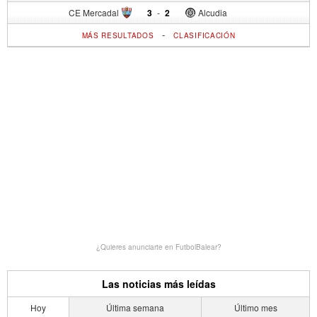
CE Mercadal
3
-
2
Alcudia
-
MÁS RESULTADOS
CLASIFICACIÓN
¿Quieres anunciarte en FutbolBalear?
Las noticias más leídas
Hoy
Última semana
Último mes