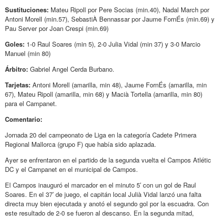
Sustituciones:
Mateu Ripoll por Pere Socias (min.40), Nadal March por
Antoni Morell (min.57), SebastiÀ Bennassar por Jaume FornÉs (min.69) y
Pau Server por Joan Crespi (min.69)
Goles:
1-0 Raul Soares (min 5), 2-0 Julia Vidal (min 37) y 3-0 Marcio
Manuel (min 80)
Árbitro:
Gabriel Angel Cerda Burbano.
Tarjetas:
Antoni Morell (amarilla, min 48), Jaume FornÉs (amarilla, min
67), Mateu Ripoll (amarilla, min 68) y Macià Tortella (amarilla, min 80)
para el Campanet.
Comentario:
Jornada 20 del campeonato de Liga en la categoría Cadete Primera
Regional Mallorca (grupo F) que había sido aplazada.
Ayer se enfrentaron en el partido de la segunda vuelta el Campos Atlétic
DC y el Campanet en el municipal de Campos.
El Campos inauguró el marcador en el minuto 5′ con un gol de Raul
Soares. En el 37′ de juego, el capitán local Julià Vidal lanzó una falta
directa muy bien ejecutada y anotó el segundo gol por la escuadra. Con
este resultado de 2-0 se fueron al descanso. En la segunda mitad,