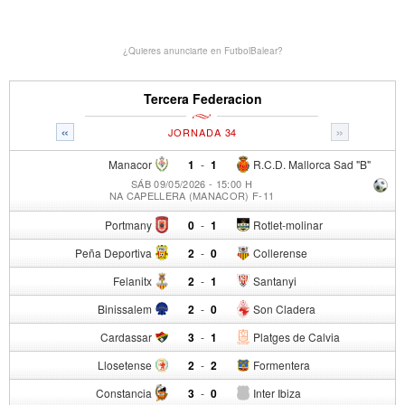
¿Quieres anunciarte en FutbolBalear?
Tercera Federacion
«
»
JORNADA 34
Manacor
1
-
1
R.C.D. Mallorca Sad "B"
SÁB 09/05/2026 - 15:00 H
NA CAPELLERA (MANACOR) F-11
Portmany
0
-
1
Rotlet-molinar
Peña Deportiva
2
-
0
Collerense
Felanitx
2
-
1
Santanyi
Binissalem
2
-
0
Son Cladera
Cardassar
3
-
1
Platges de Calvia
Llosetense
2
-
2
Formentera
Constancia
3
-
0
Inter Ibiza