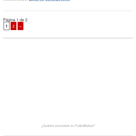
Página 1 de 2
1
2
»
¿Quieres anunciarte en FutbolBalear?