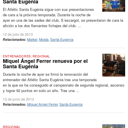
Santa Eugénia
El Atlétic Santa Eugénia sigue con sus presentaciones
de cara a la próxima temporada. Durante la noche de
ayer en una de las sedes del club, S´escargot, se presentaron de cara la
afición a los dos flamantes fichajes del club. ...
12 de julio de 2013
Relacionados:
Maikel
,
Mosta
,
Santa Eugenia
ENTRENADORES
,
REGIONAL
Miquel Ángel Ferrer renueva por el
Santa Eugénia
Durante la noche de ayer se firmó la renovación del
entrenador del Atlétic Santa Eugénia tras una temporada
en la que se ha conseguido el campeonato de segunda regional, ascenso
y lograr 92 puntos en solo un año. Tras una ...
13 de junio de 2013
Relacionados:
Miguel Angel Ferrer
,
Santa Eugenia
REGIONAL