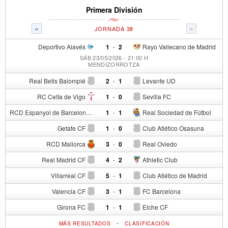
Primera División
«
»
JORNADA 38
Deportivo Alavés
1
-
2
Rayo Vallecano de Madrid
SÁB 23/05/2026 - 21:00 H
MENDIZORROTZA
Real Betis Balompié
2
-
1
Levante UD
RC Celta de Vigo
1
-
0
Sevilla FC
RCD Espanyol de Barcelona
1
-
1
Real Sociedad de Fútbol
Getafe CF
1
-
0
Club Atlético Osasuna
RCD Mallorca
3
-
0
Real Oviedo
Real Madrid CF
4
-
2
Athletic Club
Villarreal CF
5
-
1
Club Atlético de Madrid
Valencia CF
3
-
1
FC Barcelona
Girona FC
1
-
1
Elche CF
-
MÁS RESULTADOS
CLASIFICACIÓN