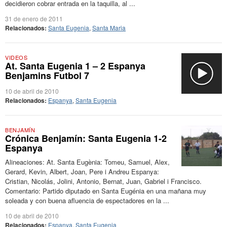
decidieron cobrar entrada en la taquilla, al ...
31 de enero de 2011
Relacionados:
Santa Eugenia
,
Santa Maria
VIDEOS
At. Santa Eugenia 1 – 2 Espanya
Benjamins Futbol 7
10 de abril de 2010
Relacionados:
Espanya
,
Santa Eugenia
BENJAMÍN
Crónica Benjamín: Santa Eugenia 1-2
Espanya
Alineaciones: At. Santa Eugènia: Tomeu, Samuel, Alex,
Gerard, Kevin, Albert, Joan, Pere i Andreu Espanya:
Cristian, Nicolás, Jolini, Antonio, Bernat, Juan, Gabriel i Francisco.
Comentario: Partido diputado en Santa Eugénia en una mañana muy
soleada y con buena afluencia de espectadores en la ...
10 de abril de 2010
Relacionados:
Espanya
,
Santa Eugenia