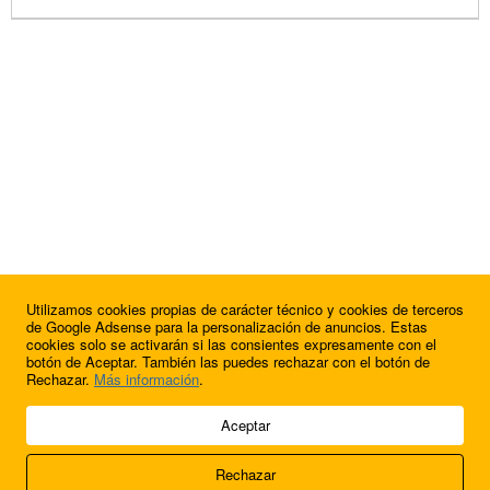
Utilizamos cookies propias de carácter técnico y cookies de terceros
de Google Adsense para la personalización de anuncios. Estas
cookies solo se activarán si las consientes expresamente con el
botón de Aceptar. También las puedes rechazar con el botón de
Rechazar.
Más información
.
© 2009 - 2026 Soluciones Corporativas IP, SL.
Aceptar
Todos los derechos reservados.
Rechazar
Aviso legal
Cookies
Acerca de nosotros
Contacto
Anúnciate en