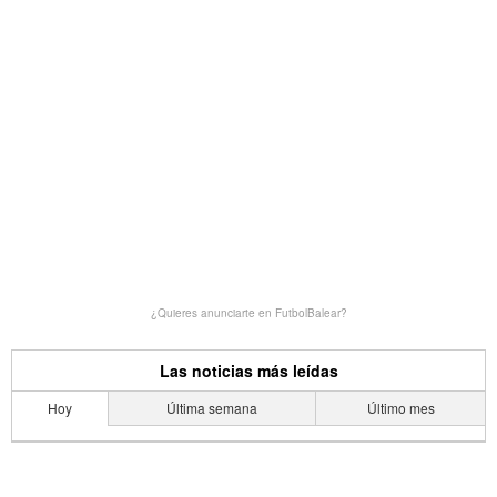
¿Quieres anunciarte en FutbolBalear?
Las noticias más leídas
Hoy
Última semana
Último mes