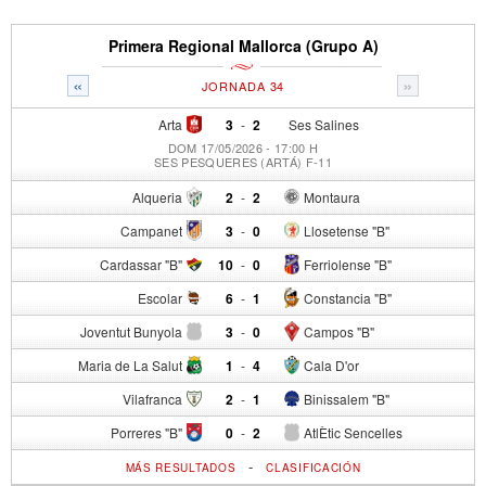
Primera Regional Mallorca (Grupo A)
«
»
JORNADA 34
Arta
3
-
2
Ses Salines
DOM 17/05/2026 - 17:00 H
SES PESQUERES (ARTÁ) F-11
Alqueria
2
-
2
Montaura
Campanet
3
-
0
Llosetense "B"
Cardassar "B"
10
-
0
Ferriolense "B"
Escolar
6
-
1
Constancia "B"
Joventut Bunyola
3
-
0
Campos "B"
Maria de La Salut
1
-
4
Cala D'or
Vilafranca
2
-
1
Binissalem "B"
Porreres "B"
0
-
2
AtlÈtic Sencelles
-
MÁS RESULTADOS
CLASIFICACIÓN