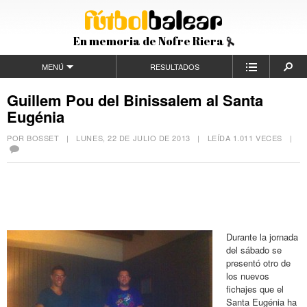
En memoria de Nofre Riera
MENÚ
RESULTADOS
Guillem Pou del Binissalem al Santa
Eugénia
POR BOSSET |
LUNES, 22 DE JULIO DE 2013
| LEÍDA 1.011 VECES |
Durante la jornada
del sábado se
presentó otro de
los nuevos
fichajes que el
Santa Eugénia ha