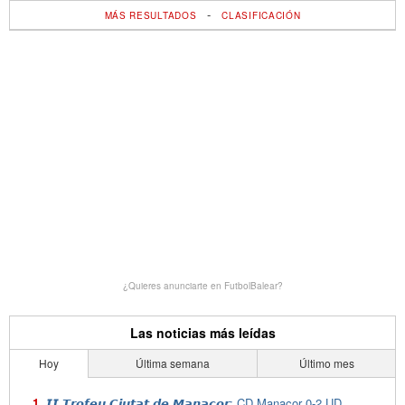
-
MÁS RESULTADOS
CLASIFICACIÓN
¿Quieres anunciarte en FutbolBalear?
Las noticias más leídas
Hoy
Última semana
Último mes
𝙄𝙄 𝙏𝙧𝙤𝙛𝙚𝙪 𝘾𝙞𝙪𝙩𝙖𝙩 𝙙𝙚 𝙈𝙖𝙣𝙖𝙘𝙤𝙧: CD Manacor 0-2 UD