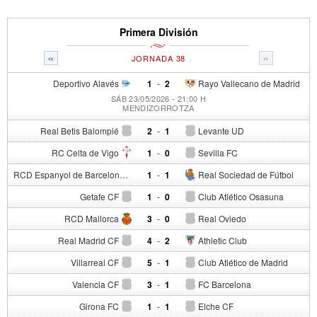
Primera División
«
»
JORNADA 38
Deportivo Alavés
1
-
2
Rayo Vallecano de Madrid
SÁB 23/05/2026 - 21:00 H
MENDIZORROTZA
Real Betis Balompié
2
-
1
Levante UD
RC Celta de Vigo
1
-
0
Sevilla FC
RCD Espanyol de Barcelona
1
-
1
Real Sociedad de Fútbol
Getafe CF
1
-
0
Club Atlético Osasuna
RCD Mallorca
3
-
0
Real Oviedo
Real Madrid CF
4
-
2
Athletic Club
Villarreal CF
5
-
1
Club Atlético de Madrid
Valencia CF
3
-
1
FC Barcelona
Girona FC
1
-
1
Elche CF