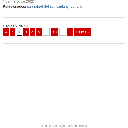
1 de marzo de 2022
Relacionados:
san-rafael-del-i.e.
,
santanyi-del-at.b.
Página 2 de 18
«
1
2
3
4
5
...
10
...
»
Última »
¿Quieres anunciarte en FutbolBalear?