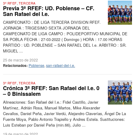
3ª RFEF
,
TERCERA
Previa 3ª RFEF: UD. Poblense – CF.
San Rafael del I.e.
CAMPEONATO : DE LIGA TERCERA DIVISION RFEF.
JORNADA : TRIGESIMO SEXTA JORNADA DEL
CAMPEONATO DE LIGA CAMPO : POLIDEPORTIVO MUNICIPAL DE
SA POBLA FECHA : 27-03-2022 ( Domingo ) HORA : 17.00 HORAS
PARTIDO : UD. POBLENSE – SAN RAFAEL DEL I.e. ARBITRO : SR.
MIGUEL ...
25 de marzo de 2022
Relacionados:
Poblense
,
san-rafael-del-i.e.
3ª RFEF
,
TERCERA
Crónica 3ª RFEF: San Rafael del I.e. 0
– 0 Binissalem
Alineaciones: San Rafael del I.e.: Fidel Castillo, Javier
Martínez, Adrián Rosa, Manuel Martos, Mike Alexander
Cevallos, Daniel Peña, Javier Verdú, Alejandro Claverías, Ángel De La
Fuente Moya, Pablo Antonio Trapiello y Andres Estela. Sustituciones:
Luis Esteban por Daniel Peña (min.66), Julio ...
19 de marzo de 2022