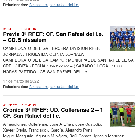
Relacionados:
Binissalem
,
san-rafael-del-i.e.
3ª RFEF
,
TERCERA
Previa 3ª RFEF: CF. San Rafael del I.e.
– CD.Binissalem
CAMPEONATO DE LIGA TERCERA DIVISION RFEF.
JORNADA : TRIGESIMA QUINTA JORNADA
CAMPEONATO DE LIGA CAMPO : MUNICIPAL DE SAN RAFEL DE SA
CREU ( IBIZA ) FECHA : 19-03-2022 – ( SABADO ) HORA : 16.00
HORAS PARTIDO : CF. SAN RAFAEL DEL I.e. – ...
17 de marzo de 2022
Relacionados:
Binissalem
,
san-rafael-del-i.e.
3ª RFEF
,
TERCERA
Crónica 3ª RFEF: UD. Collerense 2 – 1
CF. San Rafael del I.e.
Alineaciones: Collerense: José A Liñán, José Custodio,
Xavier Oriola, Francisco J García, Alejandro Pons,
Miguel Mesquida, Agustín M Nájera, Raúl Gómez, Ignacio Martínez