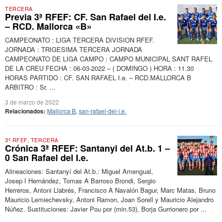
TERCERA
Previa 3ª RFEF: CF. San Rafael del I.e.
– RCD. Mallorca «B»
CAMPEONATO : LIGA TERCERA DIVISION RFEF.
JORNADA : TRIGESIMA TERCERA JORNADA
CAMPEONATO DE LIGA CAMPO : CAMPO MUNICIPAL SANT RAFEL
DE LA CREU FECHA : 06-03-2022 – ( DOMINGO ) HORA : 11.30
HORAS PARTIDO : CF. SAN RAFAEL I.e. – RCD.MALLORCA B
ARBITRO : Sr. ...
3 de marzo de 2022
Relacionados:
Mallorca B
,
san-rafael-del-i.e.
3ª RFEF
,
TERCERA
Crónica 3ª RFEF: Santanyi del At.b. 1 –
0 San Rafael del I.e.
Alineaciones: Santanyí del At.b.: Miguel Amengual,
Josep I Hernández, Tomas A Barroso Brondi, Sergio
Herreros, Antoni Llabrés, Francisco A Navalón Bagur, Marc Matas, Bruno
Mauricio Lemiechevsky, Antoni Ramon, Joan Sorell y Mauricio Alejandro
Núñez. Sustituciones: Javier Pou por (min.53), Borja Gurrionero por ...