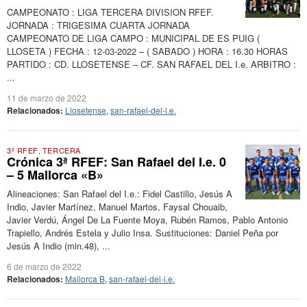
CAMPEONATO : LIGA TERCERA DIVISION RFEF.
JORNADA : TRIGESIMA CUARTA JORNADA
CAMPEONATO DE LIGA CAMPO : MUNICIPAL DE ES PUIG (
LLOSETA ) FECHA : 12-03-2022 – ( SABADO ) HORA : 16.30 HORAS
PARTIDO : CD. LLOSETENSE – CF. SAN RAFAEL DEL I.e. ARBITRO :
...
11 de marzo de 2022
Relacionados:
Llosetense
,
san-rafael-del-i.e.
3ª RFEF
,
TERCERA
Crónica 3ª RFEF: San Rafael del I.e. 0
– 5 Mallorca «B»
Alineaciones: San Rafael del I.e.: Fidel Castillo, Jesús A
Indio, Javier Martínez, Manuel Martos, Faysal Chouaib,
Javier Verdú, Ángel De La Fuente Moya, Rubén Ramos, Pablo Antonio
Trapiello, Andrés Estela y Julio Insa. Sustituciones: Daniel Peña por
Jesús A Indio (min.48), ...
6 de marzo de 2022
Relacionados:
Mallorca B
,
san-rafael-del-i.e.