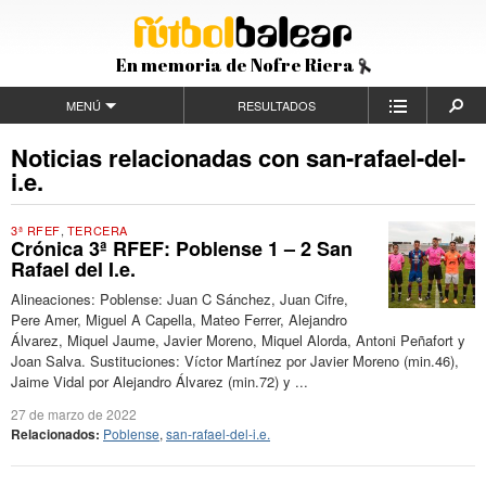
En memoria de Nofre Riera
MENÚ
RESULTADOS
Noticias relacionadas con san-rafael-del-
i.e.
3ª RFEF
,
TERCERA
Crónica 3ª RFEF: Poblense 1 – 2 San
Rafael del I.e.
Alineaciones: Poblense: Juan C Sánchez, Juan Cifre,
Pere Amer, Miguel A Capella, Mateo Ferrer, Alejandro
Álvarez, Miquel Jaume, Javier Moreno, Miquel Alorda, Antoni Peñafort y
Joan Salva. Sustituciones: Víctor Martínez por Javier Moreno (min.46),
Jaime Vidal por Alejandro Álvarez (min.72) y ...
27 de marzo de 2022
Relacionados:
Poblense
,
san-rafael-del-i.e.