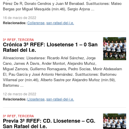
Pérez De R, Donato Cendros y Juan M Benabad. Sustituciones: Mateo
Bergas por Miguel Mesquida (min.46), Sergio Arjona ...
16 de marzo de 2022
Relacionados:
Collerense
,
san-rafael-del-i.e.
3ª RFEF
,
TERCERA
Crónica 3ª RFEF: Llosetense 1 – 0 San
Rafael del I.e.
Alineaciones: Llosetense: Ricardo Ariel Sánchez, Jorge
Cano, James A Davis, Ander Montori, Alejandro Muñoz,
Miguel Zamora, Guillermo Romaguera, Pedro Socias, Monir Abdeselam
El, Pau García y José Antonio Hernández. Sustituciones: Bartomeu
Villarreal por (min.46), Alberto Sastre por Alejandro Muñoz (min.59),
Bartomeu ...
12 de marzo de 2022
Relacionados:
Llosetense
,
san-rafael-del-i.e.
3ª RFEF
,
TERCERA
Previa 3ª RFEF: CD. Llosetense – CG.
San Rafael del I.e.