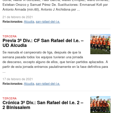
Esteban Orozco y Samuel Pérez De. Sustituciones: Emmanuel Kofi por
Antonio Armada (min.60), Antonio J Archidona por ...
21 de febrero de 2021
Relacionados:
Alcudia
,
san-rafael-del-i.e.
TERCERA
Previa 3ª Div.: CF San Rafael del I.e. –
UD Alcudia
Se reanuda el campeonato de liga, después de que la
semana pasada todos los equipos tuvieran una jornada
de descanso, excepto alguno de ellos, que tenían partidos aplazados. A
partir de esta jornada entramos paulatinamente en la fase definitiva para
...
17 de febrero de 2021
Relacionados:
Alcudia
,
san-rafael-del-i.e.
TERCERA
Crónica 3ª Div.: San Rafael del I.e. 2 –
2 Binissalem