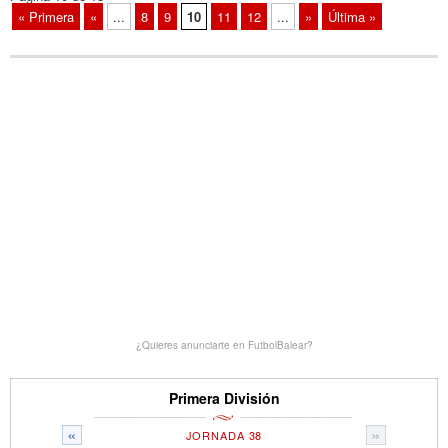
« Primera
«
...
8
9
10
11
12
...
»
Última »
¿Quieres anunciarte en FutbolBalear?
Primera División
«
»
JORNADA 38