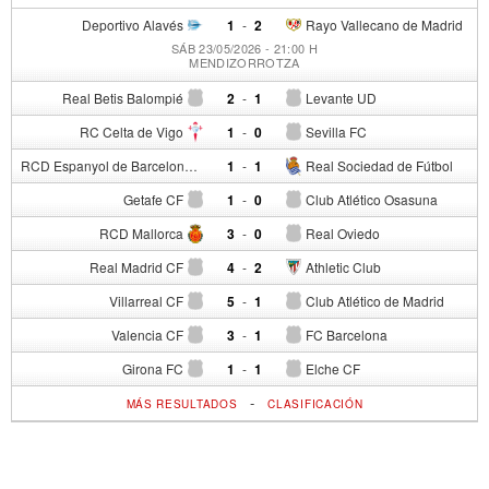
Deportivo Alavés
1
-
2
Rayo Vallecano de Madrid
SÁB 23/05/2026 - 21:00 H
MENDIZORROTZA
Real Betis Balompié
2
-
1
Levante UD
RC Celta de Vigo
1
-
0
Sevilla FC
RCD Espanyol de Barcelona
1
-
1
Real Sociedad de Fútbol
Getafe CF
1
-
0
Club Atlético Osasuna
RCD Mallorca
3
-
0
Real Oviedo
Real Madrid CF
4
-
2
Athletic Club
Villarreal CF
5
-
1
Club Atlético de Madrid
Valencia CF
3
-
1
FC Barcelona
Girona FC
1
-
1
Elche CF
-
MÁS RESULTADOS
CLASIFICACIÓN