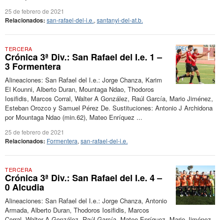
25 de febrero de 2021
Relacionados:
san-rafael-del-i.e.
,
santanyi-del-at.b.
TERCERA
Crónica 3ª Div.: San Rafael del I.e. 1 –
3 Formentera
Alineaciones: San Rafael del I.e.: Jorge Chanza, Karim
El Kounni, Alberto Duran, Mountaga Ndao, Thodoros
Iosifidis, Marcos Corral, Walter A González, Raúl García, Mario Jiménez,
Esteban Orozco y Samuel Pérez De. Sustituciones: Antonio J Archidona
por Mountaga Ndao (min.62), Mateo Enríquez ...
25 de febrero de 2021
Relacionados:
Formentera
,
san-rafael-del-i.e.
TERCERA
Crónica 3ª Div.: San Rafael del I.e. 4 –
0 Alcudia
Alineaciones: San Rafael del I.e.: Jorge Chanza, Antonio
Armada, Alberto Duran, Thodoros Iosifidis, Marcos
Corral, Walter A González, Raúl García, Mateo Enríquez, Mario Jiménez,