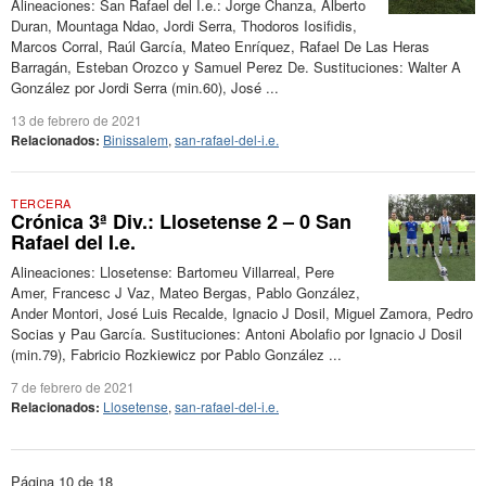
Alineaciones: San Rafael del I.e.: Jorge Chanza, Alberto
Duran, Mountaga Ndao, Jordi Serra, Thodoros Iosifidis,
Marcos Corral, Raúl García, Mateo Enríquez, Rafael De Las Heras
Barragán, Esteban Orozco y Samuel Perez De. Sustituciones: Walter A
González por Jordi Serra (min.60), José ...
13 de febrero de 2021
Relacionados:
Binissalem
,
san-rafael-del-i.e.
TERCERA
Crónica 3ª Div.: Llosetense 2 – 0 San
Rafael del I.e.
Alineaciones: Llosetense: Bartomeu Villarreal, Pere
Amer, Francesc J Vaz, Mateo Bergas, Pablo González,
Ander Montori, José Luis Recalde, Ignacio J Dosil, Miguel Zamora, Pedro
Socias y Pau García. Sustituciones: Antoni Abolafio por Ignacio J Dosil
(min.79), Fabricio Rozkiewicz por Pablo González ...
7 de febrero de 2021
Relacionados:
Llosetense
,
san-rafael-del-i.e.
Página 10 de 18