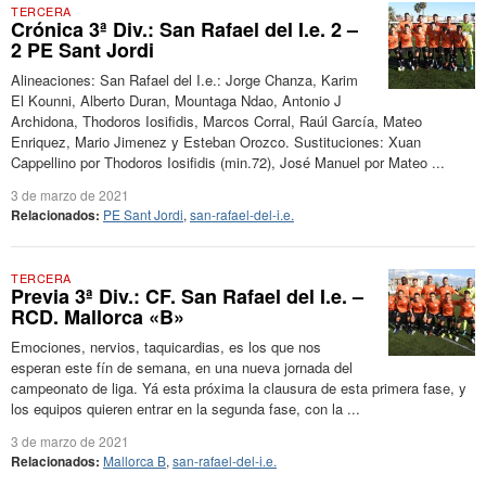
TERCERA
Crónica 3ª Div.: San Rafael del I.e. 2 –
2 PE Sant Jordi
Alineaciones: San Rafael del I.e.: Jorge Chanza, Karim
El Kounni, Alberto Duran, Mountaga Ndao, Antonio J
Archidona, Thodoros Iosifidis, Marcos Corral, Raúl García, Mateo
Enriquez, Mario Jimenez y Esteban Orozco. Sustituciones: Xuan
Cappellino por Thodoros Iosifidis (min.72), José Manuel por Mateo ...
3 de marzo de 2021
Relacionados:
PE Sant Jordi
,
san-rafael-del-i.e.
TERCERA
Previa 3ª Div.: CF. San Rafael del I.e. –
RCD. Mallorca «B»
Emociones, nervios, taquicardias, es los que nos
esperan este fín de semana, en una nueva jornada del
campeonato de liga. Yá esta próxima la clausura de esta primera fase, y
los equipos quieren entrar en la segunda fase, con la ...
3 de marzo de 2021
Relacionados:
Mallorca B
,
san-rafael-del-i.e.