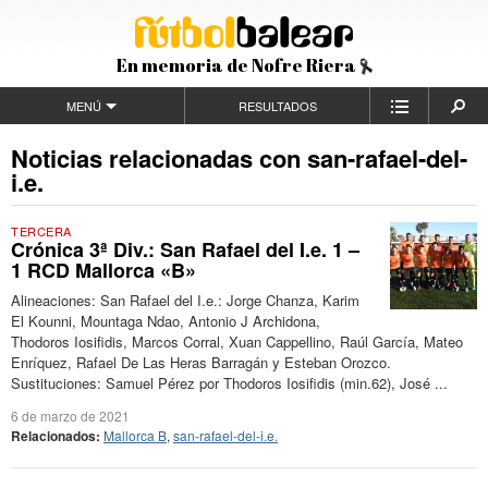
En memoria de Nofre Riera
MENÚ
RESULTADOS
Noticias relacionadas con san-rafael-del-
i.e.
TERCERA
Crónica 3ª Div.: San Rafael del I.e. 1 –
1 RCD Mallorca «B»
Alineaciones: San Rafael del I.e.: Jorge Chanza, Karim
El Kounni, Mountaga Ndao, Antonio J Archidona,
Thodoros Iosifidis, Marcos Corral, Xuan Cappellino, Raúl García, Mateo
Enríquez, Rafael De Las Heras Barragán y Esteban Orozco.
Sustituciones: Samuel Pérez por Thodoros Iosifidis (min.62), José ...
6 de marzo de 2021
Relacionados:
Mallorca B
,
san-rafael-del-i.e.