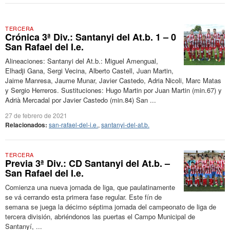
TERCERA
Crónica 3ª Div.: Santanyi del At.b. 1 – 0
San Rafael del I.e.
Alineaciones: Santanyi del At.b.: Miguel Amengual,
Elhadji Gana, Sergi Vecina, Alberto Castell, Juan Martin,
Jaime Manresa, Jaume Munar, Javier Castedo, Adria Nicoli, Marc Matas
y Sergio Herreros. Sustituciones: Hugo Martin por Juan Martin (min.67) y
Adrià Mercadal por Javier Castedo (min.84) San ...
27 de febrero de 2021
Relacionados:
san-rafael-del-i.e.
,
santanyi-del-at.b.
TERCERA
Previa 3ª Div.: CD Santanyi del At.b. –
San Rafael del I.e.
Comienza una nueva jornada de liga, que paulatinamente
se vá cerrando esta primera fase regular. Este fín de
semana se juega la décimo séptima jornada del campeonato de liga de
tercera división, abriéndonos las puertas el Campo Municipal de
Santanyí, ...