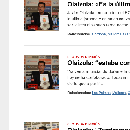
Olaizola: «Es la últi
Javier Olaizola, entrenador del R
la última jornada y estamos conve
ser felices el sábado tarde noche”.
Relacionados:
Cordoba
,
Mallorca
,
Olai
SEGUNDA DIVISIÓN
Olaizola: “estaba c
“Ya venía anunciando durante la
hoy se ha corroborado. Todavía n
cierto que a partir ...
Relacionados:
Las Palmas
,
Mallorca
,
O
SEGUNDA DIVISIÓN
Olaizola: “Tendremos