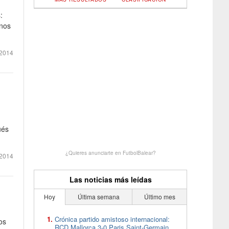
:
rnos
2014
ués
¿Quieres anunciarte en FutbolBalear?
2014
Las noticias más leídas
Hoy
Última semana
Último mes
Crónica partido amistoso internacional:
os
RCD Mallorca 3-0 Paris Saint-Germain