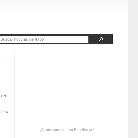
 en
2014
¿Quieres anunciarte en FutbolBalear?