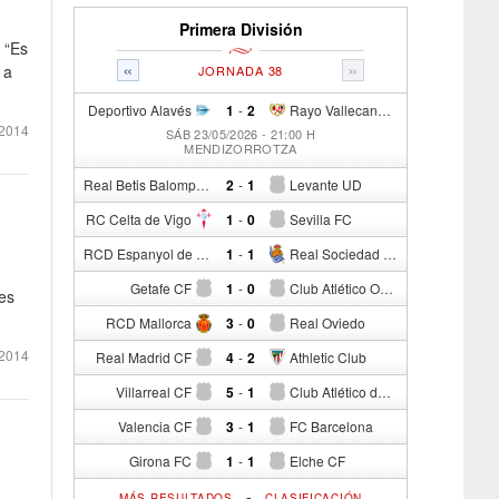
Primera División
 “Es
«
»
 a
JORNADA 38
Deportivo Alavés
1
-
2
Rayo Vallecano de Madrid
2014
SÁB 23/05/2026 - 21:00 H
MENDIZORROTZA
Real Betis Balompié
2
-
1
Levante UD
RC Celta de Vigo
1
-
0
Sevilla FC
RCD Espanyol de Barcelona
1
-
1
Real Sociedad de Fútbol
Getafe CF
1
-
0
Club Atlético Osasuna
es
RCD Mallorca
3
-
0
Real Oviedo
2014
Real Madrid CF
4
-
2
Athletic Club
Villarreal CF
5
-
1
Club Atlético de Madrid
Valencia CF
3
-
1
FC Barcelona
Girona FC
1
-
1
Elche CF
-
MÁS RESULTADOS
CLASIFICACIÓN