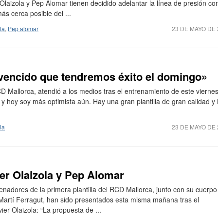
Olaizola y Pep Alomar tienen decidido adelantar la línea de presión con
ás cerca posible del ...
la
,
Pep alomar
23 DE MAYO DE 
nvencido que tendremos éxito el domingo»
CD Mallorca, atendió a los medios tras el entrenamiento de este viernes
y hoy soy más optimista aún. Hay una gran plantilla de gran calidad y
la
23 DE MAYO DE 
er Olaizola y Pep Alomar
renadores de la primera plantilla del RCD Mallorca, junto con su cuerpo
 Martí Ferragut, han sido presentados esta misma mañana tras el
ier Olaizola: “La propuesta de ...