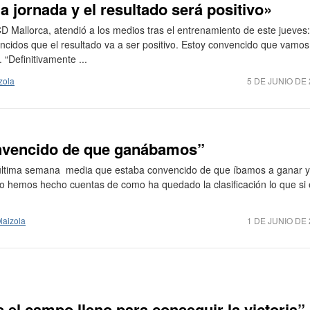
ma jornada y el resultado será positivo»
CD Mallorca, atendió a los medios tras el entrenamiento de este jueves:
ncidos que el resultado va a ser positivo. Estoy convencido que vamos
 “Definitivamente ...
zola
5 DE JUNIO DE 
onvencido de que ganábamos”
 última semana media que estaba convencido de que íbamos a ganar y
o hemos hecho cuentas de como ha quedado la clasificación lo que si 
laizola
1 DE JUNIO DE 
 el campo lleno para conseguir la victoria”