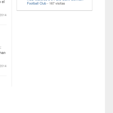
 el
Football Club
- 167 visitas
2014
:
 han
2014