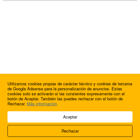
Utilizamos cookies propias de carácter técnico y cookies de terceros
de Google Adsense para la personalización de anuncios. Estas
cookies solo se activarán si las consientes expresamente con el
botón de Aceptar. También las puedes rechazar con el botón de
Rechazar.
Más información
.
© 2009 - 2026 Soluciones Corporativas IP, SL.
Aceptar
Todos los derechos reservados.
Rechazar
Aviso legal
Cookies
Acerca de nosotros
Contacto
Anúnciate en
FútbolBalear