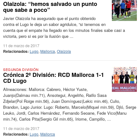
Olaizola: “hemos salvado un punto
que sabe a poco”
Javier Olaizola ha asegurado que el punto obtenido
contra el Lugo le deja un sabor agridulce, “si tenemos en
cuenta que el empate ha llegado en los minutos finales sabe casi a
victoria, pero si es por la ilusión que ...
11 de marzo de 2017
Relacionados:
Lugo
,
Mallorca
,
Olaizola
SEGUNDA DIVISIÓN
Crónica 2ª División: RCD Mallorca 1-1
CD Lugo
Alineaciones: Mallorca: Cabrero, Héctor Yuste,
Juanjo(Dalmau min.71), Ansotegui, Angeliño, Raillo Sasa
Zdjelar(Pol Roige min.56), Juan Domínguez(Lekic min.46), Culio,
Brandon, Lago Junior. Lugo: Roberto, Marcelo(Miquel min.59), Djló, Serge
Leuko, Jordi, Carlos Hernández, Fernando Seoane, Fede Vico(Manu
min.74), Carlos Pita(Sergio Gil min.65), Iriome, Campillo, ...
11 de marzo de 2017
Relacionados:
Lugo
,
Mallorca