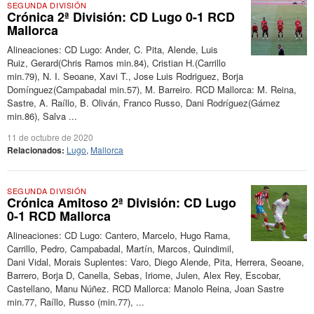
SEGUNDA DIVISIÓN
Crónica 2ª División: CD Lugo 0-1 RCD
Mallorca
Alineaciones: CD Lugo: Ander, C. Pita, Alende, Luis
Ruiz, Gerard(Chris Ramos min.84), Cristian H.(Carrillo
min.79), N. I. Seoane, Xavi T., Jose Luis Rodriguez, Borja
Domínguez(Campabadal min.57), M. Barreiro. RCD Mallorca: M. Reina,
Sastre, A. Raíllo, B. Oliván, Franco Russo, Dani Rodríguez(Gámez
min.86), Salva ...
11 de octubre de 2020
Relacionados:
Lugo
,
Mallorca
SEGUNDA DIVISIÓN
Crónica Amitoso 2ª División: CD Lugo
0-1 RCD Mallorca
Alineaciones: CD Lugo: Cantero, Marcelo, Hugo Rama,
Carrillo, Pedro, Campabadal, Martín, Marcos, Quindimil,
Dani Vidal, Morais Suplentes: Varo, Diego Alende, Pita, Herrera, Seoane,
Barrero, Borja D, Canella, Sebas, Iriome, Julen, Alex Rey, Escobar,
Castellano, Manu Núñez. RCD Mallorca: Manolo Reina, Joan Sastre
min.77, Raíllo, Russo (min.77), ...