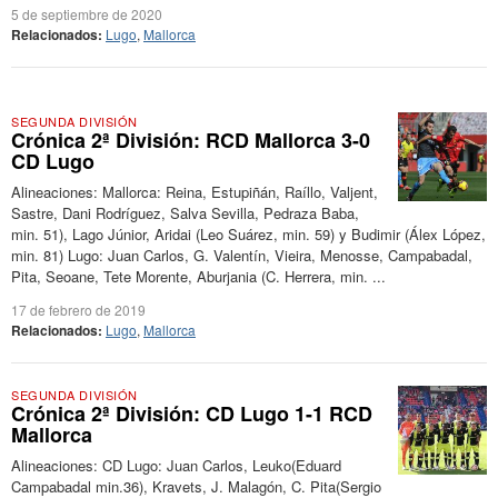
5 de septiembre de 2020
Relacionados:
Lugo
,
Mallorca
SEGUNDA DIVISIÓN
Crónica 2ª División: RCD Mallorca 3-0
CD Lugo
Alineaciones: Mallorca: Reina, Estupiñán, Raíllo, Valjent,
Sastre, Dani Rodríguez, Salva Sevilla, Pedraza Baba,
min. 51), Lago Júnior, Aridai (Leo Suárez, min. 59) y Budimir (Álex López,
min. 81) Lugo: Juan Carlos, G. Valentín, Vieira, Menosse, Campabadal,
Pita, Seoane, Tete Morente, Aburjania (C. Herrera, min. ...
17 de febrero de 2019
Relacionados:
Lugo
,
Mallorca
SEGUNDA DIVISIÓN
Crónica 2ª División: CD Lugo 1-1 RCD
Mallorca
Alineaciones: CD Lugo: Juan Carlos, Leuko(Eduard
Campabadal min.36), Kravets, J. Malagón, C. Pita(Sergio