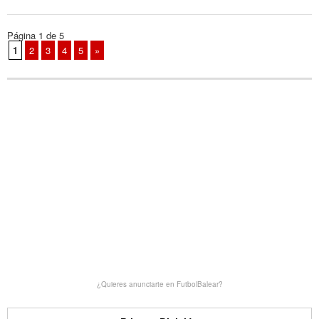
Página 1 de 5
1
2
3
4
5
»
¿Quieres anunciarte en FutbolBalear?