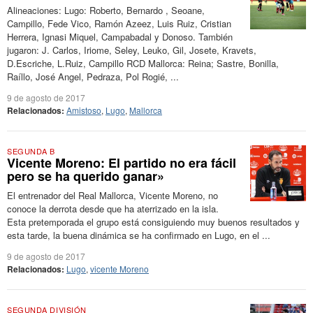
Alineaciones: Lugo: Roberto, Bernardo , Seoane,
Campillo, Fede Vico, Ramón Azeez, Luis Ruiz, Cristian
Herrera, Ignasi Miquel, Campabadal y Donoso. También
jugaron: J. Carlos, Iriome, Seley, Leuko, Gil, Josete, Kravets,
D.Escriche, L.Ruiz, Campillo RCD Mallorca: Reina; Sastre, Bonilla,
Raíllo, José Angel, Pedraza, Pol Rogié, ...
9 de agosto de 2017
Relacionados:
Amistoso
,
Lugo
,
Mallorca
SEGUNDA B
Vicente Moreno: El partido no era fácil
pero se ha querido ganar»
El entrenador del Real Mallorca, Vicente Moreno, no
conoce la derrota desde que ha aterrizado en la isla.
Esta pretemporada el grupo está consiguiendo muy buenos resultados y
esta tarde, la buena dinámica se ha confirmado en Lugo, en el ...
9 de agosto de 2017
Relacionados:
Lugo
,
vicente Moreno
SEGUNDA DIVISIÓN