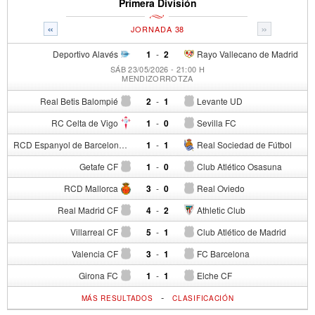
Primera División
«
»
JORNADA 38
Deportivo Alavés
1
-
2
Rayo Vallecano de Madrid
SÁB 23/05/2026 - 21:00 H
MENDIZORROTZA
Real Betis Balompié
2
-
1
Levante UD
RC Celta de Vigo
1
-
0
Sevilla FC
RCD Espanyol de Barcelona
1
-
1
Real Sociedad de Fútbol
Getafe CF
1
-
0
Club Atlético Osasuna
RCD Mallorca
3
-
0
Real Oviedo
Real Madrid CF
4
-
2
Athletic Club
Villarreal CF
5
-
1
Club Atlético de Madrid
Valencia CF
3
-
1
FC Barcelona
Girona FC
1
-
1
Elche CF
-
MÁS RESULTADOS
CLASIFICACIÓN