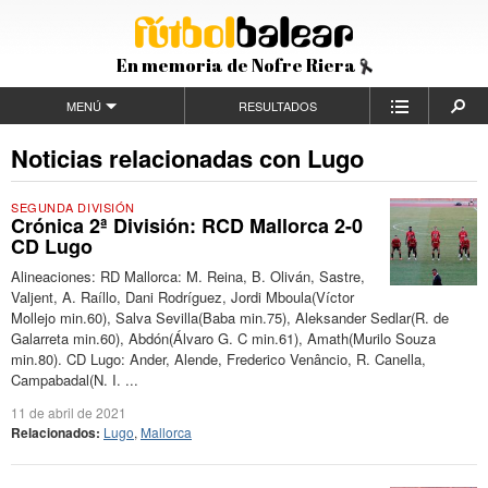
En memoria de Nofre Riera
MENÚ
RESULTADOS
Noticias relacionadas con Lugo
SEGUNDA DIVISIÓN
Crónica 2ª División: RCD Mallorca 2-0
CD Lugo
Alineaciones: RD Mallorca: M. Reina, B. Oliván, Sastre,
Valjent, A. Raíllo, Dani Rodríguez, Jordi Mboula(Víctor
Mollejo min.60), Salva Sevilla(Baba min.75), Aleksander Sedlar(R. de
Galarreta min.60), Abdón(Álvaro G. C min.61), Amath(Murilo Souza
min.80). CD Lugo: Ander, Alende, Frederico Venâncio, R. Canella,
Campabadal(N. I. ...
11 de abril de 2021
Relacionados:
Lugo
,
Mallorca