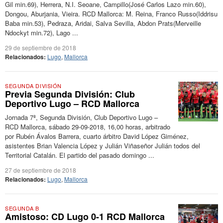
Gil min.69), Herrera, N.I. Seoane, Campillo(José Carlos Lazo min.60),
Dongou, Aburjania, Vieira. RCD Mallorca: M. Reina, Franco Russo(Iddrisu
Baba min.53), Pedraza, Aridai, Salva Sevilla, Abdon Prats(Merveille
Ndockyt min.72), Lago ...
29 de septiembre de 2018
Relacionados:
Lugo
,
Mallorca
SEGUNDA DIVISIÓN
Previa Segunda División: Club
Deportivo Lugo – RCD Mallorca
Jornada 7ª, Segunda División, Club Deportivo Lugo –
RCD Mallorca, sábado 29-09-2018, 16,00 horas, arbitrado
por Rubén Ávalos Barrera, cuarto árbitro David López Giménez,
asistentes Brian Valencia López y Julián Viñaseñor Julián todos del
Territorial Catalán. El partido del pasado domingo ...
27 de septiembre de 2018
Relacionados:
Lugo
,
Mallorca
SEGUNDA B
Amistoso: CD Lugo 0-1 RCD Mallorca