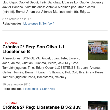
Lluc Capo, Gabriel Segui, Felix Sanchez, Libasse Lo, Gabriel Llobera y
Javier Pancho. Sustituciones: Antonio Martinez por Otman Jamii
(min.45), Bernat Arrom por Alfonso Martinez (min.45), Edip ...
8 de octubre de 2017
Relacionados:
Llosetense B
,
Son Verí
REGIONAL
Crónica 2ª Reg: Son Oliva 1-1
Llosetense B
Alineaciones: SON OLIVA: Ángel, Juan, Tete, Llorenç,
José, Jaime, Cristian, Juanma, Pedro, Javi M y Coto.
También jugaron: Tino, Edu y Oscar LLOSETENSE B: Juan, Andreu,
Carlos, Tomás, Bernat, Horrach, Villalonga, Pol, Coll, Ibrahima y Pérez.
También jugaron: Pons, Ballesteros, Valero y ...
10 de enero de 2010
Relacionados:
Llosetense B
,
Son Oliva
REGIONAL
Crónica 2ª Reg: Llosetense B 3-2 Juv.