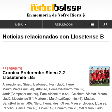
En memoria de Nofre Riera
MENÚ
RESULTADOS
Noticias relacionadas con Llosetense B
PREFERENTE
Crónica Preferente: Sineu 2-2
Llosetense «B»
Alineaciones: Sineu: Bartomeu, Iván Lladó, Ferrer,
Mauro(Mieres min.76), Alfonso, Romero(Navarro min.82),
Jorda(Campaner min.65), Ramis(Hane min.55), Gelabert, Alomar, Mauro
Lladó. Llosetense"B": Martorell, Martínez(Capó min.46), Madan,
Sans(Rullán min.65), Nieto, Fernández, Oliver, Maese, Llobera, Libasse,
Pancho(Cuenca min.46). Goles: 1-0 Romero min.20, 2-0 Mauro Lladó