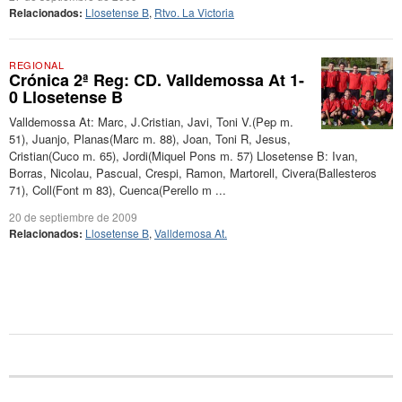
Relacionados:
Llosetense B
,
Rtvo. La Victoria
REGIONAL
Crónica 2ª Reg: CD. Valldemossa At 1-
0 Llosetense B
Valldemossa At: Marc, J.Cristian, Javi, Toni V.(Pep m.
51), Juanjo, Planas(Marc m. 88), Joan, Toni R, Jesus,
Cristian(Cuco m. 65), Jordi(Miquel Pons m. 57) Llosetense B: Ivan,
Borras, Nicolau, Pascual, Crespi, Ramon, Martorell, Civera(Ballesteros
71), Coll(Font m 83), Cuenca(Perello m ...
20 de septiembre de 2009
Relacionados:
Llosetense B
,
Valldemosa At.