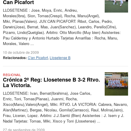
Can Picafort
LLOSETENSE : Jose, Moya, Enric, Andreu,
Morales(Ibra), Sion, Tomas(Crespi), Rocha, Manu(Angel),
Miki, Planas(Valero). JUV.CAN PICAFORT: Ribot, Carlos, Pedro,
Darwin(Jose), Bernat, Mas, Juan(Sanchez), Leandro, Perello(Cifre),
Pizarro, Lindo(Quetglas). Arbitro: Otto Morcillo (Muy bien) Asistentes:
Pau Caldentey y Antonio Hurtado Tarjetas Amarillas : Rocha, Manu,
Morales, Valero ...
10 de octubre de 2009
Relacionados:
C'an Picafort
,
Llosetense B
REGIONAL
Crónica 2ª Reg: Llosetense B 3-2 Rtvo.
La Victoria.
LLOSETENSE: Ivan, Bernat(Ibrahima), Jose Carlos,
Enric, Toni, Tomas(Planas), Juanmi, Rocha,
Xisco(Manu),Valero(Angel), Miki. RTVO. LA VICTORIA: Cabrera, Navarro,
Alan(Martinez), Bergas, Nicolau, Gomila(Carrasco), Raul, Molina(Jairo),
Frau, Liceran, Lopez. Arbitro: J.J.Sarrió (Bien) Asistentes : J. Isern y J.
Nadal Tarjetas: Tomas, Miki, Xisco y Toni (Llosetense) ...
27 de septiembre de 2009