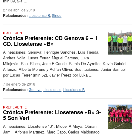
min.39, 2-1 ...
27 de abril de 2018
Relacionados:
Llosetense B
,
Sineu
PREFERENTE
Crónica Preferente: CD Genova 6 – 1
CD. Llosetense «B»
Alineaciones: Genova: Henrique Sanchez, Luis Tienda,
Andres Nolla, Lucas Ferrer, Miguel Garcias, Luka
Milojevic, Raul Ribes, Jose F Candel Ramis De Ayreflor, Kevin Gabriel
Alfonzo, Alberto Moreno y Adrian Oliver. Sustituciones: Junior Samuel
por Lucas Ferrer (min.52), Javier Perez por Luka ...
7 de enero de 2018
Relacionados:
Genova
,
Llosetense
,
Llosetense B
PREFERENTE
Crónica Preferente: Llosetense «B» 3-
5 Son Verí
Alineaciones: Llosetense "B": Miquel A Moya, Otman
Jamii, Alfonso Martinez, Marc Capo, Carlos Maldonado,