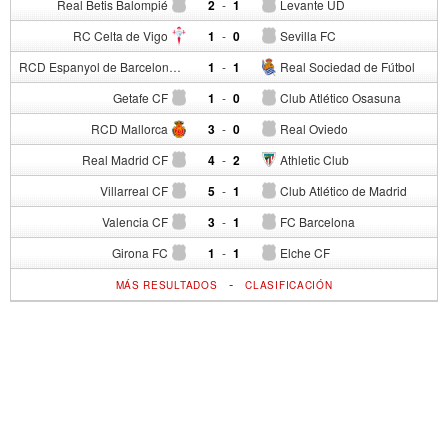
Real Betis Balompié
2
-
1
Levante UD
RC Celta de Vigo
1
-
0
Sevilla FC
RCD Espanyol de Barcelona
1
-
1
Real Sociedad de Fútbol
Getafe CF
1
-
0
Club Atlético Osasuna
RCD Mallorca
3
-
0
Real Oviedo
Real Madrid CF
4
-
2
Athletic Club
Villarreal CF
5
-
1
Club Atlético de Madrid
Valencia CF
3
-
1
FC Barcelona
Girona FC
1
-
1
Elche CF
-
MÁS RESULTADOS
CLASIFICACIÓN