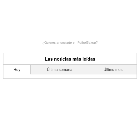
¿Quieres anunciarte en FutbolBalear?
Las noticias más leídas
Hoy
Última semana
Último mes