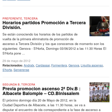
PREFERENTE
,
TERCERA
Horarios partidos Promoción a Tercera
División.
Se están conociendo los horarios de los partidos de
vuelta de la primera eliminatoria de promoción de
ascenso a Tercera División y los que conocemos de momento son los
siguientes: Genova - S'Horta, Domingo 03/06/2012 a las 11:30 Horas El
S'Horta pone ...
29 de mayo de 2012
Relacionados:
Andratx
,
Cardassar
,
Formentera
,
Genova
,
Liguilla ascenso
,
S'horta
,
Serverense
SEGUNDA B
,
TERCERA
Previa promocion ascenso 2ª Div.B :
Albacete Balompie – CD.Binissalem
El próximo domingo día 20 de Mayo de 2012, en la
Ciudad Deportiva de Albacete, a las 11.30 horas, se va a
disputar el encuentro de ida correspondiente a la fase de ascenso a