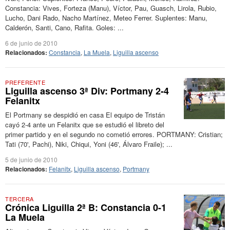
Constancia: Vives, Forteza (Manu), Víctor, Pau, Guasch, Lirola, Rubio,
Lucho, Dani Rado, Nacho Martínez, Meteo Ferrer. Suplentes: Manu,
Calderón, Santi, Cano, Rafita. Goles: ...
6 de junio de 2010
Relacionados:
Constancia
,
La Muela
,
Liguilla ascenso
PREFERENTE
Liguilla ascenso 3ª Div: Portmany 2-4
Felanitx
El Portmany se despidió en casa El equipo de Tristán
cayó 2-4 ante un Felanitx que se estudió el libreto del
primer partido y en el segundo no cometió errores. PORTMANY: Cristian;
Tati (70', Pachi), Niki, Chiqui, Yoni (46', Álvaro Fraile); ...
5 de junio de 2010
Relacionados:
Felanitx
,
Liguilla ascenso
,
Portmany
TERCERA
Crónica Liguilla 2ª B: Constancia 0-1
La Muela