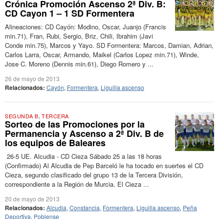
Crónica Promoción Ascenso 2ª Div. B:
CD Cayon 1 – 1 SD Formentera
Alineaciones: CD Cayón: Modino, Oscar, Juanjo (Francis
min.71), Fran, Rubi, Sergio, Briz, Chili, Ibrahim (Javi
Conde min.75), Marcos y Yayo. SD Formentera: Marcos, Damian, Adrian,
Carlos Larra, Oscar, Armando, Maikel (Carlos Lopez min.71), Winde,
Jose C. Moreno (Dennis min.61), Diego Romero y ...
26 de mayo de 2013
Relacionados:
Cayón
,
Formentera
,
Liguilla ascenso
SEGUNDA B
,
TERCERA
Sorteo de las Promociones por la
Permanencia y Ascenso a 2ª Div. B de
los equipos de Baleares
26-5 UE. Alcudia - CD Cieza Sábado 25 a las 18 horas
(Confirmado) Al Alcudia de Pep Barceló le ha tocado en suertes el CD
Cieza, segundo clasificado del grupo 13 de la Tercera División,
correspondiente a la Región de Murcia. El Cieza ...
20 de mayo de 2013
Relacionados:
Alcudia
,
Constancia
,
Formentera
,
Liguilla ascenso
,
Peña
Deportiva
,
Poblense