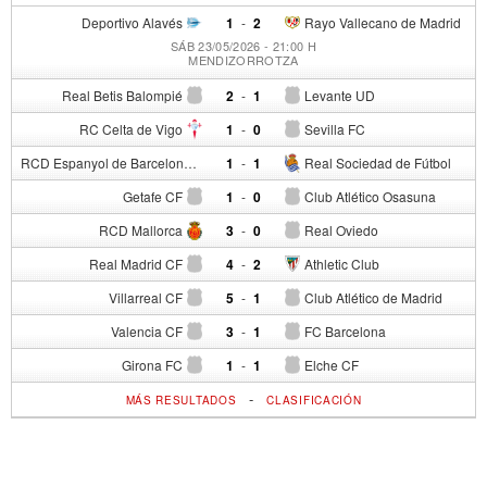
Deportivo Alavés
1
-
2
Rayo Vallecano de Madrid
SÁB 23/05/2026 - 21:00 H
MENDIZORROTZA
Real Betis Balompié
2
-
1
Levante UD
RC Celta de Vigo
1
-
0
Sevilla FC
RCD Espanyol de Barcelona
1
-
1
Real Sociedad de Fútbol
Getafe CF
1
-
0
Club Atlético Osasuna
RCD Mallorca
3
-
0
Real Oviedo
Real Madrid CF
4
-
2
Athletic Club
Villarreal CF
5
-
1
Club Atlético de Madrid
Valencia CF
3
-
1
FC Barcelona
Girona FC
1
-
1
Elche CF
-
MÁS RESULTADOS
CLASIFICACIÓN