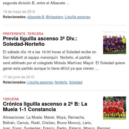
segunda división B, entre el Albacete ...
19 de mayo de 2012
Relacionados:
albacete B
,
Binissalem
,
Liguilla ascenso
PREFERENTE
,
TERCERA
Previa liguilla ascenso 3ª Div.:
Soledad-Norteño
El sábado día 19 a las 16:00 horas el Soledad recibe en
Son Malferit al equipo menorquín Norteño, el partido
será arbitrado por el colegiado Moisés Martínez Mayol. El Soledad quiere
ganar este partido aunque lo tiene difícil ya que vienen ...
17 de junio de 2010
Relacionados:
Liguilla ascenso
,
Norteño
,
Soledad
TERCERA
Crónica liguilla ascenso a 2ª B: La
Muela 1-1 Constancia
Alineaciones: La Muela: Manel, Moya, Remacha,
Beltrán, Camús, Rodri, Cristian, Bruno Monco), Lario,
Ivan, Fonsi. Suplentes: Franco, Pedro, Palacin, Monco, Ramirez.