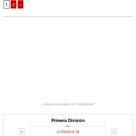
1
2
»
¿Quieres anunciarte en FutbolBalear?
Primera División
«
»
JORNADA 38