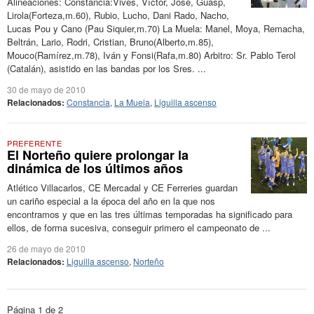
Alineaciones: Constancia:Vives, Víctor, Jose, Guasp,
Lirola(Forteza,m.60), Rubio, Lucho, Dani Rado, Nacho,
Lucas Pou y Cano (Pau Siquier,m.70) La Muela: Manel, Moya, Remacha,
Beltrán, Lario, Rodri, Cristian, Bruno(Alberto,m.85),
Mouco(Ramírez,m.78), Iván y Fonsi(Rafa,m.80) Arbitro: Sr. Pablo Terol
(Catalán), asistido en las bandas por los Sres. ...
30 de mayo de 2010
Relacionados:
Constancia
,
La Muela
,
Liguilla ascenso
PREFERENTE
El Norteño quiere prolongar la
dinámica de los últimos años
Atlético Villacarlos, CE Mercadal y CE Ferreries guardan
un cariño especial a la época del año en la que nos
encontramos y que en las tres últimas temporadas ha significado para
ellos, de forma sucesiva, conseguir primero el campeonato de ...
26 de mayo de 2010
Relacionados:
Liguilla ascenso
,
Norteño
Página 1 de 2