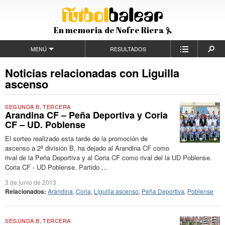
En memoria de Nofre Riera
MENÚ
RESULTADOS
Noticias relacionadas con Liguilla
ascenso
SEGUNDA B
,
TERCERA
Arandina CF – Peña Deportiva y Coria
CF – UD. Poblense
El sorteo realizado esta tarde de la promoción de
ascenso a 2ª división B, ha dejado al Arandina CF como
rival de la Peña Deportiva y al Coria CF como rival del la UD Poblense.
Coria CF - UD Poblense. Partido ...
3 de junio de 2013
Relacionados:
Arandina
,
Coria
,
Liguilla ascenso
,
Peña Deportiva
,
Poblense
SEGUNDA B
,
TERCERA