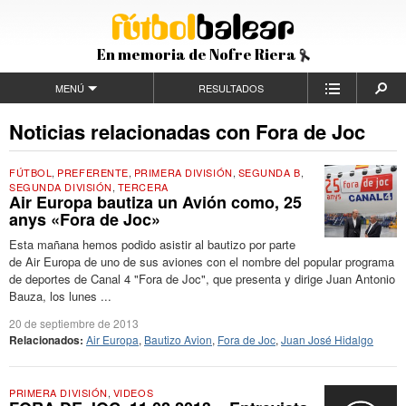
En memoria de Nofre Riera
MENÚ
RESULTADOS
Noticias relacionadas con Fora de Joc
FÚTBOL
,
PREFERENTE
,
PRIMERA DIVISIÓN
,
SEGUNDA B
,
SEGUNDA DIVISIÓN
,
TERCERA
Air Europa bautiza un Avión como, 25
anys «Fora de Joc»
Esta mañana hemos podido asistir al bautizo por parte
de Air Europa de uno de sus aviones con el nombre del popular programa
de deportes de Canal 4 "Fora de Joc", que presenta y dirige Juan Antonio
Bauza, los lunes ...
20 de septiembre de 2013
Relacionados:
Air Europa
,
Bautizo Avion
,
Fora de Joc
,
Juan José Hidalgo
PRIMERA DIVISIÓN
,
VIDEOS