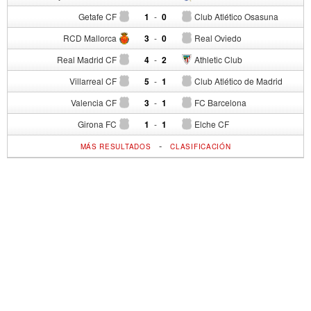
Getafe CF
1
-
0
Club Atlético Osasuna
RCD Mallorca
3
-
0
Real Oviedo
Real Madrid CF
4
-
2
Athletic Club
Villarreal CF
5
-
1
Club Atlético de Madrid
Valencia CF
3
-
1
FC Barcelona
Girona FC
1
-
1
Elche CF
-
MÁS RESULTADOS
CLASIFICACIÓN