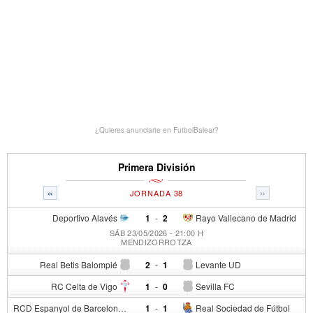
¿Quieres anunciarte en FutbolBalear?
Primera División
«
»
JORNADA 38
Deportivo Alavés
1
-
2
Rayo Vallecano de Madrid
SÁB 23/05/2026 - 21:00 H
MENDIZORROTZA
Real Betis Balompié
2
-
1
Levante UD
RC Celta de Vigo
1
-
0
Sevilla FC
RCD Espanyol de Barcelona
1
-
1
Real Sociedad de Fútbol