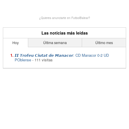
¿Quieres anunciarte en FutbolBalear?
Las noticias más leídas
Hoy
Última semana
Último mes
𝙄𝙄 𝙏𝙧𝙤𝙛𝙚𝙪 𝘾𝙞𝙪𝙩𝙖𝙩 𝙙𝙚 𝙈𝙖𝙣𝙖𝙘𝙤𝙧: CD Manacor 0-2 UD
POblense
- 111 visitas