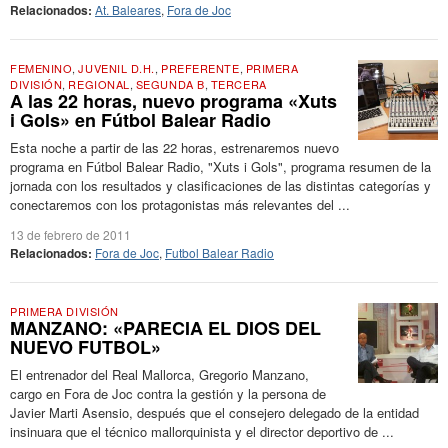
Relacionados:
At. Baleares
,
Fora de Joc
FEMENINO
,
JUVENIL D.H.
,
PREFERENTE
,
PRIMERA
DIVISIÓN
,
REGIONAL
,
SEGUNDA B
,
TERCERA
A las 22 horas, nuevo programa «Xuts
i Gols» en Fútbol Balear Radio
Esta noche a partir de las 22 horas, estrenaremos nuevo
programa en Fútbol Balear Radio, "Xuts i Gols", programa resumen de la
jornada con los resultados y clasificaciones de las distintas categorías y
conectaremos con los protagonistas más relevantes del ...
13 de febrero de 2011
Relacionados:
Fora de Joc
,
Futbol Balear Radio
PRIMERA DIVISIÓN
MANZANO: «PARECIA EL DIOS DEL
NUEVO FUTBOL»
El entrenador del Real Mallorca, Gregorio Manzano,
cargo en Fora de Joc contra la gestión y la persona de
Javier Marti Asensio, después que el consejero delegado de la entidad
insinuara que el técnico mallorquinista y el director deportivo de ...