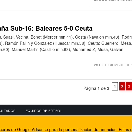
a Sub-16: Baleares 5-0 Ceuta
u, Suasi, Vecina, Bonet (Mercer min.41), Costa (Navalon min.43), Rodri
2), Ramón Pallin y Gonzalez (Huescar min.58). Ceuta: Guerrero, Mesa
n.60), Manuel Martin (Castillo min.63), Mohamed Z, Musa, Galvan,
28 DE DICIEMBRE DE 
1
2
3
Página 1 de 3
ULTADOS
EQUIPOS DE FÚTBOL
OS
CONECTA CON NOSOTROS
OTROS SERVICIO
erceros de Google Adsense para la personalización de anuncios. Estas c
lear
Facebook
Internet Rural Mal