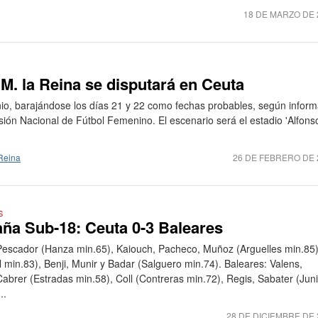
18 DE MARZO DE 
.M. la Reina se disputará en Ceuta
unio, barajándose los días 21 y 22 como fechas probables, según inform
sión Nacional de Fútbol Femenino. El escenario será el estadio 'Alfons
Reina
26 DE FEBRERO DE 
S
a Sub-18: Ceuta 0-3 Baleares
 Pescador (Hanza min.65), Kaiouch, Pacheco, Muñoz (Arguelles min.85)
min.83), Benji, Munir y Badar (Salguero min.74). Baleares: Valens,
abrer (Estradas min.58), Coll (Contreras min.72), Regis, Sabater (Jun
..
28 DE DICIEMBRE DE 