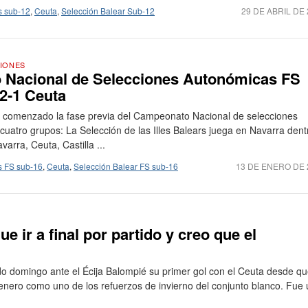
s sub-12
,
Ceuta
,
Selección Balear Sub-12
29 DE ABRIL DE
IONES
 Nacional de Selecciones Autonómicas FS
 2-1 Ceuta
a comenzado la fase previa del Campeonato Nacional de selecciones
uatro grupos: La Selección de las Illes Balears juega en Navarra dent
arra, Ceuta, Castilla ...
s FS sub-16
,
Ceuta
,
Selección Balear FS sub-16
13 DE ENERO DE 
 ir a final por partido y creo que el
do domingo ante el Écija Balompié su primer gol con el Ceuta desde q
enero como uno de los refuerzos de invierno del conjunto blanco. Fue 