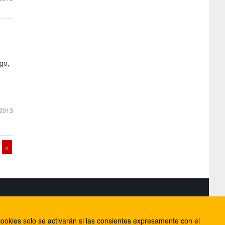
go,
,
2013
»
S
ookies solo se activarán si las consientes expresamente con el
lorca