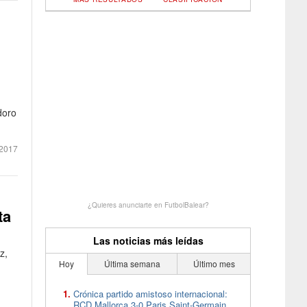
doro
2017
¿Quieres anunciarte en FutbolBalear?
ta
Las noticias más leídas
z,
Hoy
Última semana
Último mes
Crónica partido amistoso internacional:
RCD Mallorca 3-0 Paris Saint-Germain