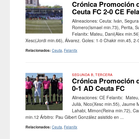
Crónica Promoción d
Ceuta FC 2-0 CE Fela
Alineaciones: Ceuta: Iván, Segura
Romero(Ismael min.73), Perita, Su
Felanitx: Mateu, Dani(Alex min.56)
Xesc(Jordi min.66), Álvarez. Goles: 1-0 Chakir min.45, 2-
Relacionados:
Ceuta
,
Felanitx
SEGUNDA B
,
TERCERA
Crónica Promoción de
0-1 AD Ceuta FC
Alineaciones: CE Felanitx: Mateu,
Julià, Nico(Xesc min.55), Jaume M
Lahabi, Mimon(Reina min.72), Cam
min.12 Árbitro: Pau Gibert González asistido en ...
Relacionados:
Ceuta
,
Felanitx