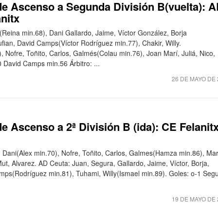
e Ascenso a Segunda División B(vuelta): 
nitx
(Reina min.68), Dani Gallardo, Jaime, Víctor González, Borja
fian, David Camps(Víctor Rodríguez min.77), Chakir, Willy.
, Nofre, Toñito, Carlos, Galmés(Colau min.76), Joan Marí, Juliá, Nico,
0 David Camps min.56 Árbitro: ...
26 DE MAYO DE 
 Ascenso a 2ª División B (ida): CE Felanit
 Dani(Alex min.70), Nofre, Toñito, Carlos, Galmes(Hamza min.86), Mar
ut, Alvarez. AD Ceuta: Juan, Segura, Gallardo, Jaime, Víctor, Borja,
ps(Rodríguez min.81), Tuhami, Willy(Ismael min.89). Goles: o-1 Seg
19 DE MAYO DE 