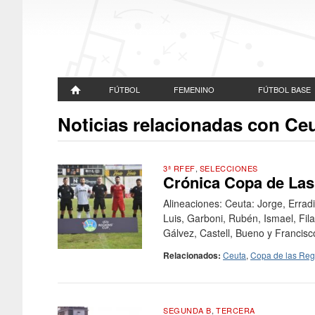
FÚTBOL
FEMENINO
FÚTBOL BASE
Noticias relacionadas con Ce
3ª RFEF
,
SELECCIONES
Crónica Copa de Las 
Alineaciones: Ceuta: Jorge, Erradi,
Luis, Garboni, Rubén, Ismael, Filali
Gálvez, Castell, Bueno y Francisco 
Relacionados:
Ceuta
,
Copa de las Reg
SEGUNDA B
,
TERCERA