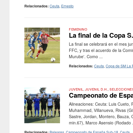
Relacionados:
Ceuta
,
Ernesto
FEMENINO
La final de la Copa S
La final se celebrará en el mes j
FFC, y tras el acuerdo de la Comi
Murube'. Como ...
Relacionados:
Ceuta
,
Copa de SM La 
JUVENIL
,
JUVENIL D.H.
,
SELECCIONE
Campeonato de Españ
Alineaciones: Ceuta: Luis Cueto,
Muhammad, Villanueva, Rivas (Gil 
Sastre, Jordan, Montero, Bauza, C
min.67), Marco Asensio (Rodado .
Relacionados:
Baleares
,
Campeonato de España Sub-18
,
Ceuta