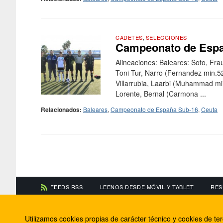
CADETES
,
SELECCIONES
Campeonato de Españ
Alineaciones: Baleares: Soto, Fra
Toni Tur, Narro (Fernandez min.5
Villarrubia, Laarbi (Muhammad mi
Lorente, Bernal (Carmona ...
Relacionados:
Baleares
,
Campeonato de España Sub-16
,
Ceuta
FEEDS RSS
LEENOS DESDE MÓVIL Y TABLET
RES
CONTACTA CON NOSOTROS
ACERCA DE NOSOTR
Utilizamos cookies propias de carácter técnico y cookies de t
Información de contacto
El equipo de FútbolBa