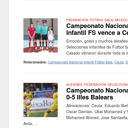
FEDERACIÓN
,
FÚTBOL SALA
,
SELECC
Campeonato Nacional 
Infantil FS vence a C
Emoción, goles y muchos detalles
Selecciones Infantiles de Fútbol
Casado vibraron durante toda la m
Relacionados:
Campeonato Nacional Infantil Fútbol Sala
,
Ceuta
,
S
ALEVINES
,
FEDERACIÓN
,
SELECCION
Campeonato Nacional
0-5 Illes Balears
Alineaciones: Ceuta: Eduardo Bar
Oscar Damian, Ubai Mohamed y Yo
Mohamed Ahmed, Jose Santaella, 
Avila, ...