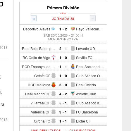
AD
Primera División
«
»
JORNADA 38
Deportivo Alavés
1
-
2
Rayo Vallecano de Madrid
SÁB 23/05/2026 - 21:00 H
MENDIZORROTZA
2018
Real Betis Balompié
2
-
1
Levante UD
RC Celta de Vigo
1
-
0
Sevilla FC
RCD Espanyol de Barcelona
1
-
1
Real Sociedad de Fútbol
x
Getafe CF
1
-
0
Club Atlético Osasuna
RCD Mallorca
3
-
0
Real Oviedo
i,
Real Madrid CF
4
-
2
Athletic Club
Villarreal CF
5
-
1
Club Atlético de Madrid
ura
Valencia CF
3
-
1
FC Barcelona
2018
Girona FC
1
-
1
Elche CF
-
MÁS RESULTADOS
CLASIFICACIÓN