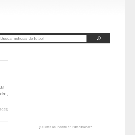
ar-.
ndro,
2023
¿Quieres anunciarte en FutbolBalear?