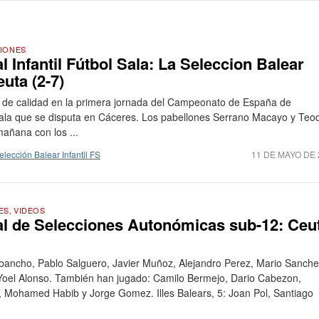
IONES
Infantil Fútbol Sala: La Seleccion Balear
euta (2-7)
 de calidad en la primera jornada del Campeonato de España de
 Sala que se disputa en Cáceres. Los pabellones Serrano Macayo y Teo
añana con los ...
elección Balear Infantil FS
11 DE MAYO DE 
ES
,
VIDEOS
 de Selecciones Autonómicas sub-12: Ceu
bancho, Pablo Salguero, Javier Muñoz, Alejandro Perez, Mario Sanche
el Alonso. También han jugado: Camilo Bermejo, Dario Cabezon,
Mohamed Habib y Jorge Gomez. Illes Balears, 5: Joan Pol, Santiago