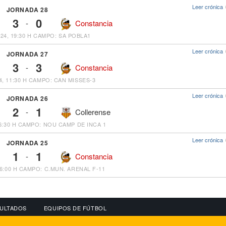
Leer crónica
JORNADA 28
3
0
-
Constancia
24, 19:30 H
CAMPO: SA POBLA1
Leer crónica
JORNADA 27
3
3
-
Constancia
4, 11:30 H
CAMPO: CAN MISSES-3
Leer crónica
JORNADA 26
2
1
-
Collerense
6:30 H
CAMPO: NOU CAMP DE INCA 1
Leer crónica
JORNADA 25
1
1
-
Constancia
6:00 H
CAMPO: C.MUN. ARENAL F-11
ULTADOS
EQUIPOS DE FÚTBOL