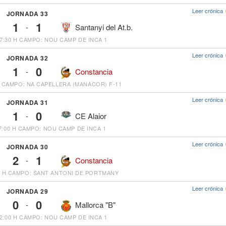
Leer crónica
JORNADA 33
1
1
-
Santanyi del At.b.
7:30 H
CAMPO: NOU CAMP DE INCA 1
Leer crónica
JORNADA 32
1
0
-
Constancia
CAMPO: NA CAPELLERA (MANACOR) F-11
Leer crónica
JORNADA 31
1
0
-
CE Alaior
7:00 H
CAMPO: NOU CAMP DE INCA 1
Leer crónica
JORNADA 30
2
1
-
Constancia
0 H
CAMPO: SANT ANTONI DE PORTMANY
Leer crónica
JORNADA 29
0
0
-
Mallorca "B"
2:00 H
CAMPO: NOU CAMP DE INCA 1