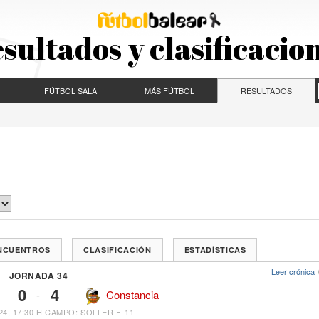
sultados y clasificacio
FÚTBOL SALA
MÁS FÚTBOL
RESULTADOS
ENCUENTROS
CLASIFICACIÓN
ESTADÍSTICAS
Leer crónica
JORNADA 34
0
4
-
Constancia
4, 17:30 H
CAMPO: SOLLER F-11