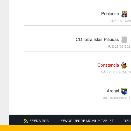
Poblense
JUE 04/04/20
CD Ibiza Islas Pitiusas
JUE 28/03/202
Constancia
SÁB 23/03/2024, 1
Arenal
SÁB 16/03/2024, 1
FEEDS RSS
LEENOS DESDE MÓVIL Y TABLET
RES