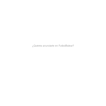
¿Quieres anunciarte en FutbolBalear?