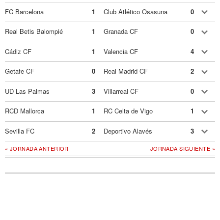
FC Barcelona
1
Club Atlético Osasuna
0
Real Betis Balompié
1
Granada CF
0
Cádiz CF
1
Valencia CF
4
Getafe CF
0
Real Madrid CF
2
UD Las Palmas
3
Villarreal CF
0
RCD Mallorca
1
RC Celta de Vigo
1
Sevilla FC
2
Deportivo Alavés
3
« JORNADA ANTERIOR
JORNADA SIGUIENTE »