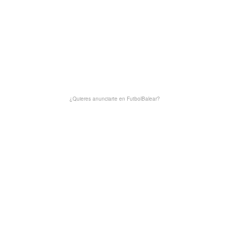
¿Quieres anunciarte en FutbolBalear?