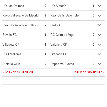
UD Las Palmas
0
UD Almería
1
Rayo Vallecano de Madrid
2
Real Betis Balompié
0
Real Sociedad de Fútbol
2
Cádiz CF
0
Sevilla FC
1
RC Celta de Vigo
2
Villarreal CF
1
Valencia CF
0
RCD Mallorca
1
Granada CF
0
Athletic Club
2
Deportivo Alavés
0
« JORNADA ANTERIOR
JORNADA SIGUIENTE »