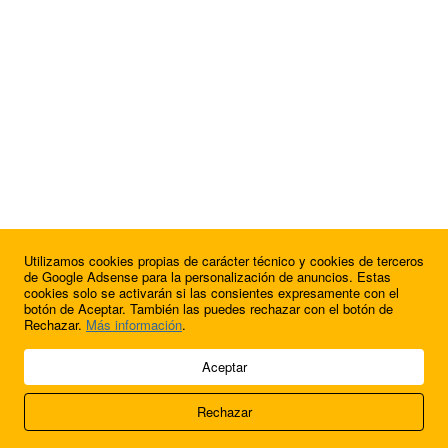
Utilizamos cookies propias de carácter técnico y cookies de terceros
¿Quieres anunciarte en FutbolBalear?
de Google Adsense para la personalización de anuncios. Estas
cookies solo se activarán si las consientes expresamente con el
botón de Aceptar. También las puedes rechazar con el botón de
Rechazar.
Más información
.
© 2009 - 2026 Soluciones Corporativas IP, SL.
Aceptar
Todos los derechos reservados.
Rechazar
Aviso legal
Cookies
Acerca de nosotros
Contacto
Anúnciate en
FútbolBalear