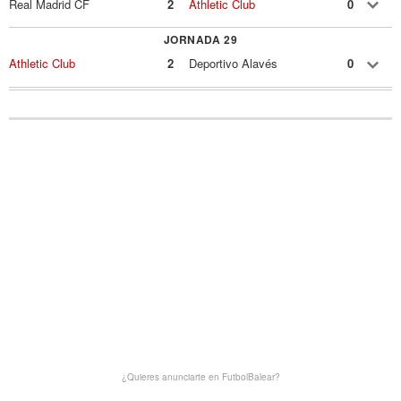
Real Madrid CF
2
Athletic Club
0
JORNADA 29
Athletic Club
2
Deportivo Alavés
0
¿Quieres anunciarte en FutbolBalear?