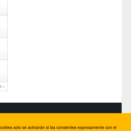
E »
S
ookies solo se activarán si las consientes expresamente con el
lorca