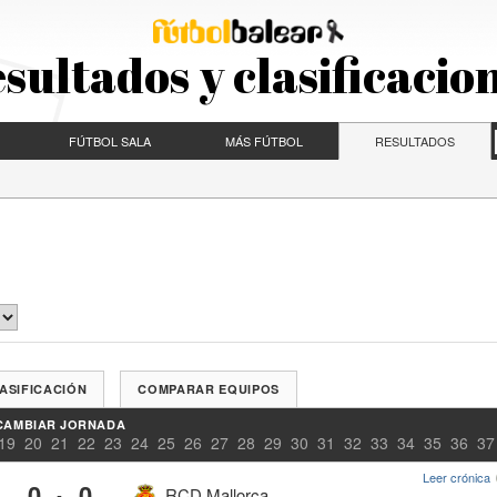
sultados y clasificacio
FÚTBOL SALA
MÁS FÚTBOL
RESULTADOS
ASIFICACIÓN
COMPARAR EQUIPOS
CAMBIAR JORNADA
19
20
21
22
23
24
25
26
27
28
29
30
31
32
33
34
35
36
37
Leer crónica
0
0
-
RCD Mallorca