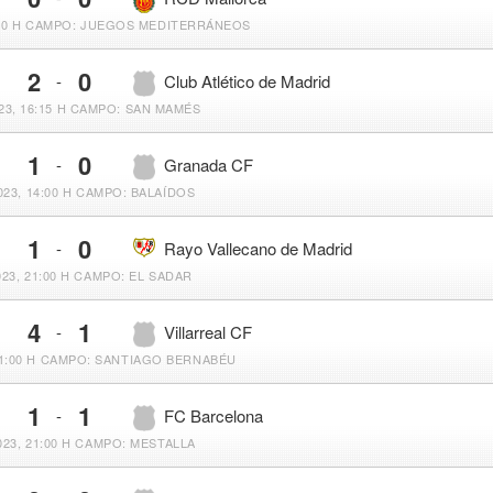
00 H
CAMPO: JUEGOS MEDITERRÁNEOS
2
0
-
Club Atlético de Madrid
23, 16:15 H
CAMPO: SAN MAMÉS
1
0
-
Granada CF
023, 14:00 H
CAMPO: BALAÍDOS
1
0
-
Rayo Vallecano de Madrid
023, 21:00 H
CAMPO: EL SADAR
4
1
-
Villarreal CF
1:00 H
CAMPO: SANTIAGO BERNABÉU
1
1
-
FC Barcelona
023, 21:00 H
CAMPO: MESTALLA