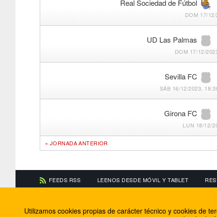
Real Sociedad de Fútbol
DOM 17/12/
UD Las Palmas
DOM 17/12/2023
Sevilla FC
SÁB 16/12/2023, 18:3
Girona FC
LUN 18/12/2
« JORNADA ANTERIOR
FEEDS RSS
LEENOS DESDE MÓVIL Y TABLET
RES
CONTACTA CON NOSOTROS
ACERCA DE NOSOTR
Utilizamos cookies propias de carácter técnico y cookies de t
Información de contacto
El equipo de FútbolBa