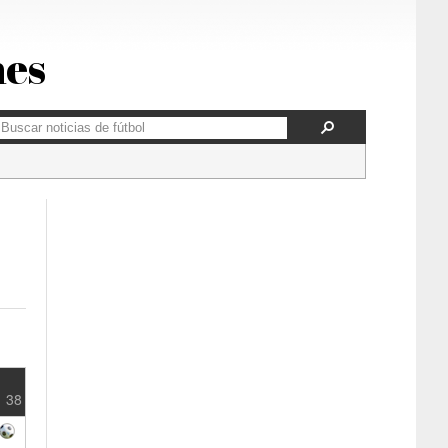
nes
38