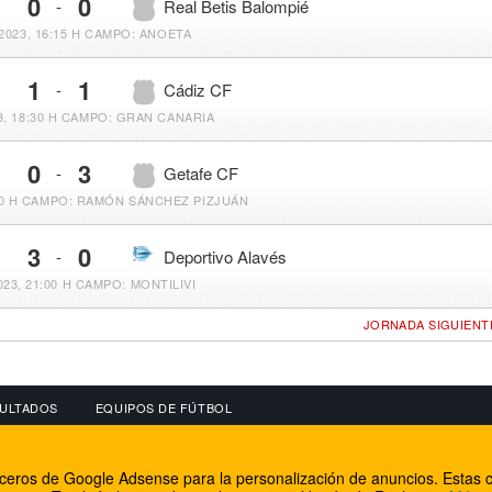
0
0
-
Real Betis Balompié
2023, 16:15 H
CAMPO: ANOETA
1
1
-
Cádiz CF
, 18:30 H
CAMPO: GRAN CANARIA
0
3
-
Getafe CF
0 H
CAMPO: RAMÓN SÁNCHEZ PIZJUÁN
3
0
-
Deportivo Alavés
023, 21:00 H
CAMPO: MONTILIVI
JORNADA SIGUIENT
ULTADOS
EQUIPOS DE FÚTBOL
OS
CONECTA CON NOSOTROS
OTROS SERVICIO
erceros de Google Adsense para la personalización de anuncios. Estas c
lear
Facebook
Internet Rural Mal