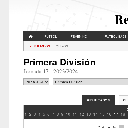
Re
FÚTBOL
FEMENINO
FÚTBOL BASE
RESULTADOS
EQUIPOS
Primera División
Jornada 17 - 2023/2024
RESULTADOS
CL
1
2
3
4
5
6
7
8
9
10
11
12
13
14
15
16
17
18
UD Almería