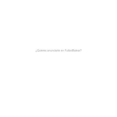
¿Quieres anunciarte en FutbolBalear?