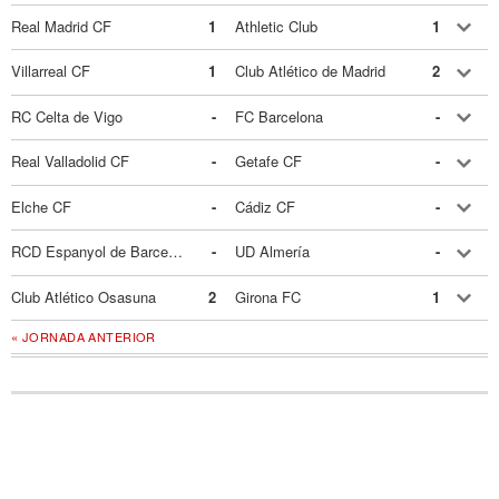
Real Madrid CF
1
Athletic Club
1
Villarreal CF
1
Club Atlético de Madrid
2
RC Celta de Vigo
-
FC Barcelona
-
Real Valladolid CF
-
Getafe CF
-
Elche CF
-
Cádiz CF
-
RCD Espanyol de Barcelona
-
UD Almería
-
Club Atlético Osasuna
2
Girona FC
1
« JORNADA ANTERIOR