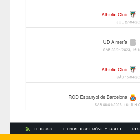
Athletic Club
JUE 27/04/20
UD Almería
SÁB 22/04/2023, 16:1
Athletic Club
SÁB 15/04/20
RCD Espanyol de Barcelona
SÁB 08/04/2023, 16:15 H
FEEDS RSS
LEENOS DESDE MÓVIL Y TABLET
RES