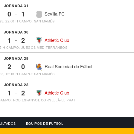
JORNADA 31
0
1
-
Sevilla FC
23, 22:00 H
CAMPO: SAN MAMÉS
JORNADA 30
1
2
-
Athletic Club
5 H
CAMPO: JUEGOS MEDITERRÁNEOS
JORNADA 29
2
0
-
Real Sociedad de Fútbol
23, 16:15 H
CAMPO: SAN MAMÉS
JORNADA 28
1
2
-
Athletic Club
CAMPO: RCD ESPANYOL CORNELLÀ-EL PRAT
ULTADOS
EQUIPOS DE FÚTBOL