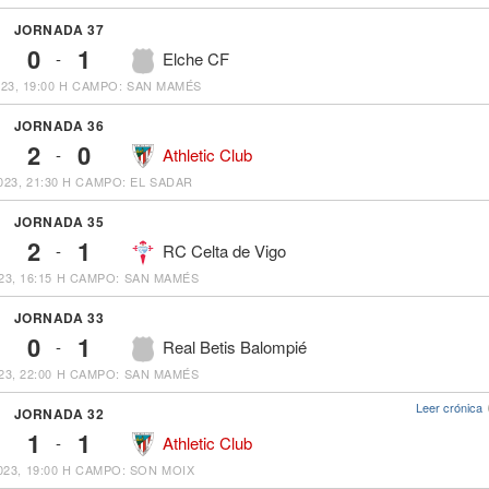
JORNADA 37
0
1
-
Elche CF
23, 19:00 H
CAMPO: SAN MAMÉS
JORNADA 36
2
0
-
Athletic Club
023, 21:30 H
CAMPO: EL SADAR
JORNADA 35
2
1
-
RC Celta de Vigo
23, 16:15 H
CAMPO: SAN MAMÉS
JORNADA 33
0
1
-
Real Betis Balompié
23, 22:00 H
CAMPO: SAN MAMÉS
Leer crónica
JORNADA 32
1
1
-
Athletic Club
023, 19:00 H
CAMPO: SON MOIX