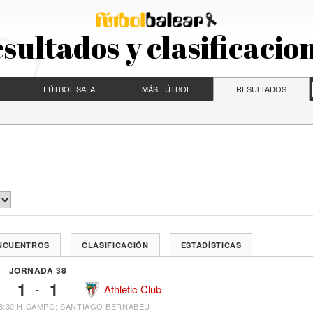
sultados y clasificacio
FÚTBOL SALA
MÁS FÚTBOL
RESULTADOS
ENCUENTROS
CLASIFICACIÓN
ESTADÍSTICAS
JORNADA 38
1
1
-
Athletic Club
8:30 H
CAMPO: SANTIAGO BERNABÉU