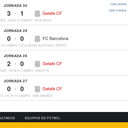
Leer previa
JORNADA 30
Leer crónica
3
1
-
Getafe CF
023, 18:30 H
CAMPO: SON MOIX
JORNADA 29
0
0
-
FC Barcelona
5 H
CAMPO: COLISEUM ALFONSO PÉREZ
JORNADA 28
2
0
-
Getafe CF
2023, 18:30 H
CAMPO: ANOETA
JORNADA 27
0
0
-
Getafe CF
23, 16:15 H
CAMPO: SAN MAMÉS
ULTADOS
EQUIPOS DE FÚTBOL