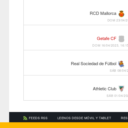
RCD Mallorca
DOM 23/04/2
Getafe CF
DOM 16/04/2023, 16:1
Real Sociedad de Fútbol
SÁB 08/04/
Athletic Club
SÁB 01/04/20
FEEDS RSS
LEENOS DESDE MÓVIL Y TABLET
RES