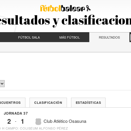
sultados y clasificacio
FÚTBOL SALA
MÁS FÚTBOL
RESULTADOS
ENCUENTROS
CLASIFICACIÓN
ESTADÍSTICAS
JORNADA 37
2
1
-
Club Atlético Osasuna
0 H
CAMPO: COLISEUM ALFONSO PÉREZ