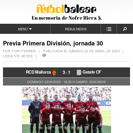
En memoria de Nofre Riera
MENÚ
RESULTADOS
Previa Primera División, jornada 30
POR TONI FERRER | PUBLICADA EL
SÁBADO 22 DE ABRIL DE 2023
|
LEÍDA 570 VECES |
RCD Mallorca
3
1
Getafe CF
-
DOMINGO 23/04/2023 - 18:30 H
CAMPO: SON MOIX