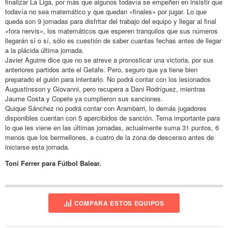
finalizar La Liga, por más que algunos todavía se empeñen en insistir que
todavía no sea matemático y que quedan «finales» por jugar. Lo que
queda son 9 jornadas para disfritar del trabajo del equipo y llegar al final
«fora nervis», los matemáticos que esperen tranquilos que sus números
llegarán sí o sí, sólo es cuestión de saber cuantas fechas antes de llegar
a la plácida última jornada.
Javier Aguirre dice que no se atreve a pronosticar una victoria, por sus
anteriores partidos ante el Getafe. Pero, seguro que ya tiene bien
preparado el guión para intentarlo. No podrá contar con los lesionados
Augustinsson y Giovanni, pero recupera a Dani Rodríguez, mientras
Jaume Costa y Copete ya cumplieron sus sanciones.
Quique Sánchez no podrá contar con Arambarri, lo demás jugadores
disponibles cuentan con 5 apercibidos de sanción. Tema importante para
lo que les viene en las últimas jornadas, actualmente suma 31 puntos, 6
menos que los bermellones, a cuatro de la zona de descenso antes de
iniciarse esta jornada.
Toni Ferrer para Fútbol Balear.
COMPARA ESTOS EQUIPOS