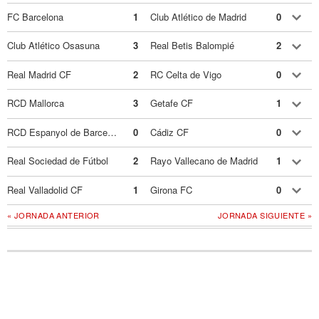
FC Barcelona
1
Club Atlético de Madrid
0
Club Atlético Osasuna
3
Real Betis Balompié
2
Real Madrid CF
2
RC Celta de Vigo
0
RCD Mallorca
3
Getafe CF
1
RCD Espanyol de Barcelona
0
Cádiz CF
0
Real Sociedad de Fútbol
2
Rayo Vallecano de Madrid
1
Real Valladolid CF
1
Girona FC
0
« JORNADA ANTERIOR
JORNADA SIGUIENTE »