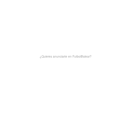
¿Quieres anunciarte en FutbolBalear?