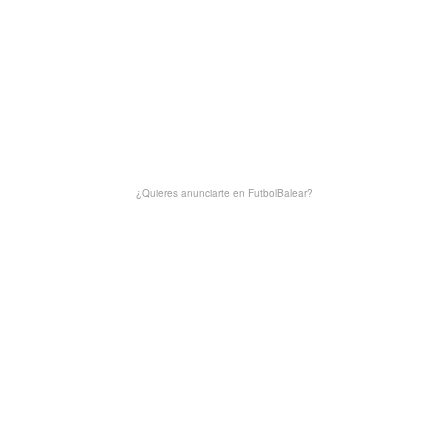
¿Quieres anunciarte en FutbolBalear?