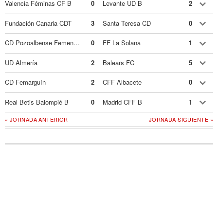
Valencia Féminas CF B
0
Levante UD B
2
Fundación Canaria CDT
3
Santa Teresa CD
0
CD Pozoalbense Femenino
0
FF La Solana
1
UD Almería
2
Balears FC
5
CD Femarguín
2
CFF Albacete
0
Real Betis Balompié B
0
Madrid CFF B
1
« JORNADA ANTERIOR
JORNADA SIGUIENTE »