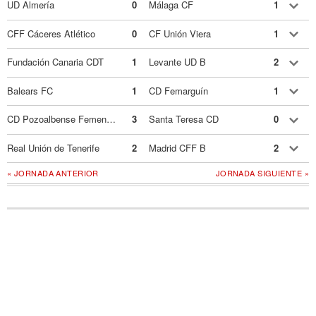
UD Almería
0
Málaga CF
1
CFF Cáceres Atlético
0
CF Unión Viera
1
Fundación Canaria CDT
1
Levante UD B
2
Balears FC
1
CD Femarguín
1
CD Pozoalbense Femenino
3
Santa Teresa CD
0
Real Unión de Tenerife
2
Madrid CFF B
2
« JORNADA ANTERIOR
JORNADA SIGUIENTE »