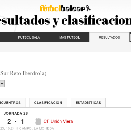
sultados y clasificacio
FÚTBOL SALA
MÁS FÚTBOL
RESULTADOS
Sur Reto Iberdrola)
ENCUENTROS
CLASIFICACIÓN
ESTADÍSTICAS
JORNADA 28
2
1
-
CF Unión Viera
23, 10:24 H
CAMPO: LA MOHEDA