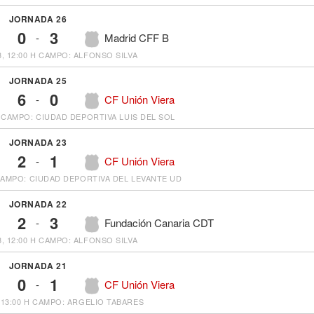
JORNADA 26
0
3
-
Madrid CFF B
, 12:00 H
CAMPO: ALFONSO SILVA
JORNADA 25
6
0
-
CF Unión Viera
CAMPO: CIUDAD DEPORTIVA LUIS DEL SOL
JORNADA 23
2
1
-
CF Unión Viera
AMPO: CIUDAD DEPORTIVA DEL LEVANTE UD
JORNADA 22
2
3
-
Fundación Canaria CDT
, 12:00 H
CAMPO: ALFONSO SILVA
JORNADA 21
0
1
-
CF Unión Viera
13:00 H
CAMPO: ARGELIO TABARES