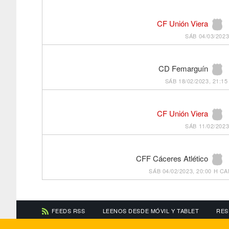
CF Unión Viera
SÁB 04/03/2023
CD Femarguín
SÁB 18/02/2023, 21:15
CF Unión Viera
SÁB 11/02/2023
CFF Cáceres Atlético
SÁB 04/02/2023, 20:00 H
CA
FEEDS RSS
LEENOS DESDE MÓVIL Y TABLET
RES