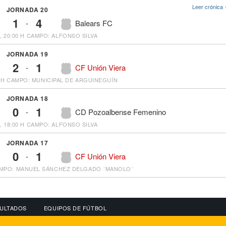
Leer crónica
JORNADA 20
1
4
-
Balears FC
, 20:00 H
CAMPO: ALFONSO SILVA
JORNADA 19
2
1
-
CF Unión Viera
 H
CAMPO: MUNICIPAL DE ARGUINEGUÍN
JORNADA 18
0
1
-
CD Pozoalbense Femenino
, 18:00 H
CAMPO: ALFONSO SILVA
JORNADA 17
0
1
-
CF Unión Viera
MPO: MANUEL SÁNCHEZ DELGADO ´MANOLO´
ULTADOS
EQUIPOS DE FÚTBOL