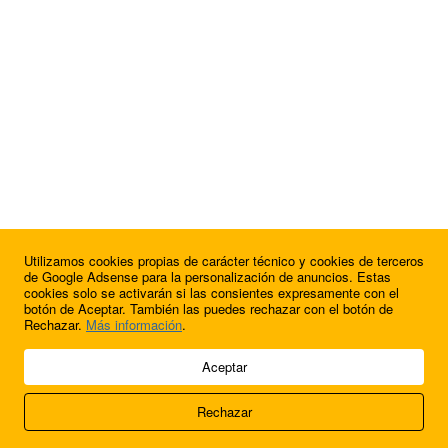
Utilizamos cookies propias de carácter técnico y cookies de terceros
¿Quieres anunciarte en FutbolBalear?
de Google Adsense para la personalización de anuncios. Estas
cookies solo se activarán si las consientes expresamente con el
botón de Aceptar. También las puedes rechazar con el botón de
Rechazar.
Más información
.
© 2009 - 2026 Soluciones Corporativas IP, SL.
Aceptar
Todos los derechos reservados.
Rechazar
Aviso legal
Cookies
Acerca de nosotros
Contacto
Anúnciate en
FútbolBalear