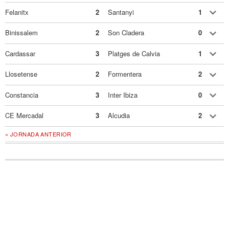
Felanitx
2
Santanyi
1
Binissalem
2
Son Cladera
0
Cardassar
3
Platges de Calvia
1
Llosetense
2
Formentera
2
Constancia
3
Inter Ibiza
0
CE Mercadal
3
Alcudia
2
« JORNADA ANTERIOR