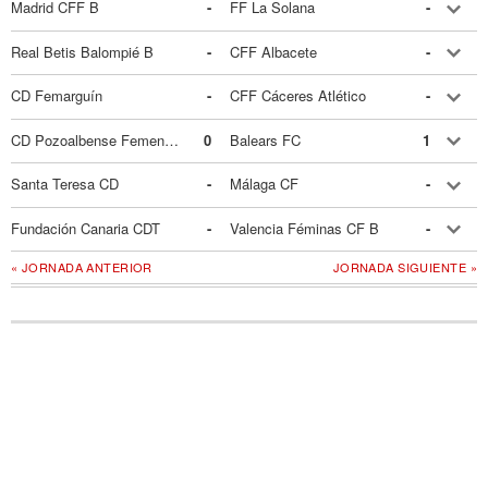
Madrid CFF B
-
FF La Solana
-
Real Betis Balompié B
-
CFF Albacete
-
CD Femarguín
-
CFF Cáceres Atlético
-
CD Pozoalbense Femenino
0
Balears FC
1
Santa Teresa CD
-
Málaga CF
-
Fundación Canaria CDT
-
Valencia Féminas CF B
-
« JORNADA ANTERIOR
JORNADA SIGUIENTE »