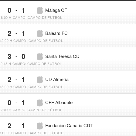
0
1
-
Málaga CF
18:00 H
CAMPO: CAMPO DE FÚTBOL
2
1
-
Balears FC
12:00 H
CAMPO: CAMPO DE FÚTBOL
3
0
-
Santa Teresa CD
09:18 H
CAMPO: CAMPO DE FÚTBOL
2
1
-
UD Almería
13:00 H
CAMPO: CAMPO DE FÚTBOL
0
1
-
CFF Albacete
17:00 H
CAMPO: CAMPO DE FÚTBOL
2
1
-
Fundación Canaria CDT
11:00 H
CAMPO: CAMPO DE FÚTBOL