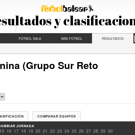
sultados y clasificacio
FÚTBOL SALA
MÁS FÚTBOL
RESULTADOS
nina (Grupo Sur Reto
ASIFICACIÓN
COMPARAR EQUIPOS
CAMBIAR JORNADA
15
16
17
18
19
20
21
22
23
24
25
26
27
28
29
30