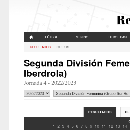
Re
FÚTBOL
FEMENINO
FÚTBOL BASE
RESULTADOS
EQUIPOS
Segunda División Feme
Iberdrola)
Jornada 4 - 2022/2023
RESULTADOS
CL
1
2
3
4
5
6
7
8
9
10
11
12
13
14