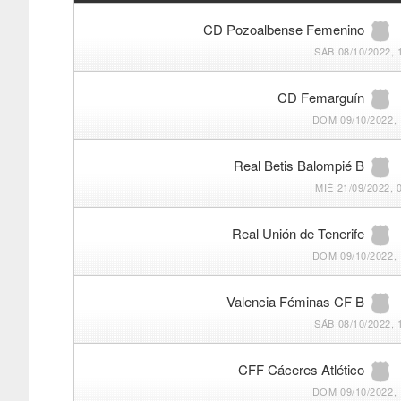
CD Pozoalbense Femenino
SÁB 08/10/2022, 
CD Femarguín
DOM 09/10/2022, 
Real Betis Balompié B
MIÉ 21/09/2022, 
Real Unión de Tenerife
DOM 09/10/2022, 
Valencia Féminas CF B
SÁB 08/10/2022, 
CFF Cáceres Atlético
DOM 09/10/2022, 