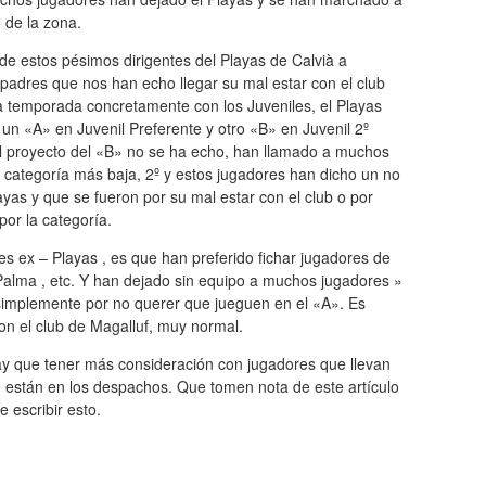
 de la zona.
de estos pésimos dirigentes del Playas de Calvià a
padres que nos han echo llegar su mal estar con el club
a temporada concretamente con los Juveniles, el Playas
 un «A» en Juvenil Preferente y otro «B» en Juvenil 2º
l proyecto del «B» no se ha echo, han llamado a muchos
a categoría más baja, 2º y estos jugadores han dicho un no
yas y que se fueron por su mal estar con el club o por
por la categoría.
 ex – Playas , es que han preferido fichar jugadores de
 Palma , etc. Y han dejado sin equipo a muchos jugadores »
, simplemente por no querer que jueguen en el «A». Es
n el club de Magalluf, muy normal.
hay que tener más consideración con jugadores que llevan
stán en los despachos. Que tomen nota de este artículo
e escribir esto.