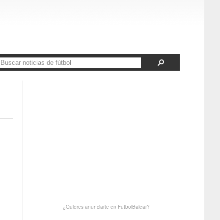
¿Quieres anunciarte en FutbolBalear?