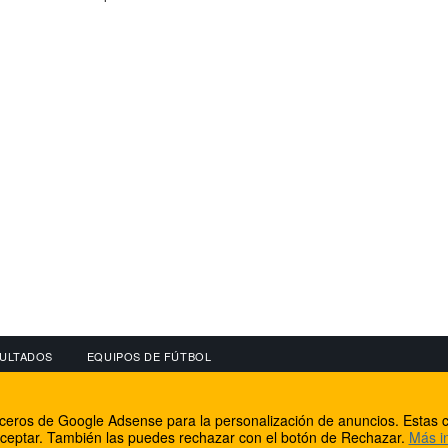
ULTADOS
EQUIPOS DE FÚTBOL
OS
CONECTA CON NOSOTROS
OTROS SERVICIO
erceros de Google Adsense para la personalización de anuncios. Estas c
lear
Facebook
Internet Rural Mal
ceptar. También las puedes rechazar con el botón de Rechazar.
Más i
as IP
Twitter
Registro de domin