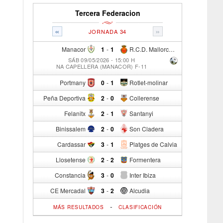
Tercera Federacion
«
»
JORNADA 34
Manacor
1
-
1
R.C.D. Mallorca Sad "B"
SÁB 09/05/2026 - 15:00 H
NA CAPELLERA (MANACOR) F-11
Portmany
0
-
1
Rotlet-molinar
Peña Deportiva
2
-
0
Collerense
Felanitx
2
-
1
Santanyi
Binissalem
2
-
0
Son Cladera
Cardassar
3
-
1
Platges de Calvia
Llosetense
2
-
2
Formentera
Constancia
3
-
0
Inter Ibiza
CE Mercadal
3
-
2
Alcudia
-
MÁS RESULTADOS
CLASIFICACIÓN