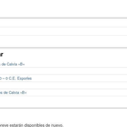
ar
s de Calvia «B»
0 – 0 C.E. Esporles
es de Calvia «B»
reve estarán disponibles de nuevo.