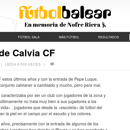
En memoria de Nofre Riera
FÚTBOL SALA
MÁS FÚTBOL
RESULTADOS
de Calvia CF
| LEÍDA 4.003 VECES |
F estos últimos años y con la entrada de Pepe Luque,
 conjunto calvianer a cambiado y mucho, pero para mal.
e caracterizaba por ser un club con jugadores de la zona y
o últimamente no trata muy bien a sus jugadores a los
 vida» , jugadores que desde la «escoleta» de fútbol del
an la piel en el campo por el escudo y los colores.
años, precisamente con la entrada de algunos de los
uchos jugadores han dejado el Playas y se han marchado a