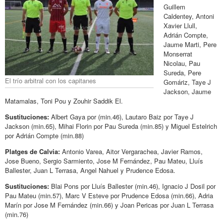
Guillem
Caldentey, Antoni
Xavier Llull,
Adrián Compte,
Jaume Marti, Pere
Monserrat
Nicolau, Pau
Sureda, Pere
El trío arbitral con los capitanes
Gomáriz, Taye J
Jackson, Jaume
Matamalas, Toni Pou y Zouhir Saddik El.
Sustituciones:
Albert Gaya por (min.46), Lautaro Baiz por Taye J
Jackson (min.65), Mihai Florin por Pau Sureda (min.85) y Miguel Estelrich
por Adrián Compte (min.88)
Platges de Calvia:
Antonio Varea, Aitor Vergarachea, Javier Ramos,
Jose Bueno, Sergio Sarmiento, Jose M Fernández, Pau Mateu, Lluís
Ballester, Juan L Terrasa, Angel Nahuel y Prudence Edosa.
Sustituciones:
Blai Pons por Lluís Ballester (min.46), Ignacio J Dosil por
Pau Mateu (min.57), Marc V Esteve por Prudence Edosa (min.66), Adria
Marín por Jose M Fernández (min.66) y Joan Pericas por Juan L Terrasa
(min.76)