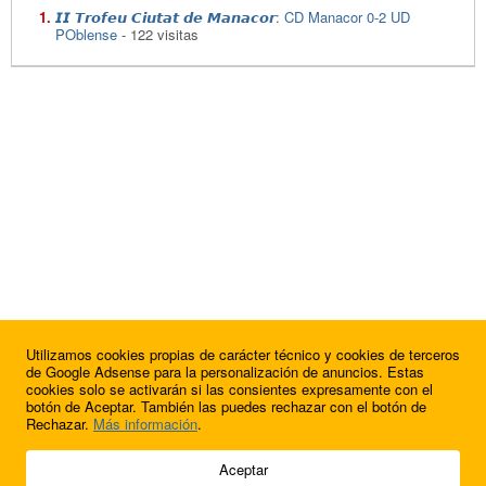
𝙄𝙄 𝙏𝙧𝙤𝙛𝙚𝙪 𝘾𝙞𝙪𝙩𝙖𝙩 𝙙𝙚 𝙈𝙖𝙣𝙖𝙘𝙤𝙧: CD Manacor 0-2 UD
POblense
- 122 visitas
Utilizamos cookies propias de carácter técnico y cookies de terceros
de Google Adsense para la personalización de anuncios. Estas
cookies solo se activarán si las consientes expresamente con el
botón de Aceptar. También las puedes rechazar con el botón de
Rechazar.
Más información
.
© 2009 - 2026 Soluciones Corporativas IP, SL.
Aceptar
Todos los derechos reservados.