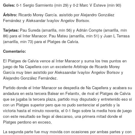
Goles:
0-1 Sergio Sarmiento (min 29) y 0-2 Marc V Esteve (min 90)
Árbitro:
Ricardo Morey García. asistido por Alejandro González
Fernández y Aleksandar Ivaylov Angelov Borisov.
Tarjetas:
Pau Sureda (amarilla, min 56) y Adrián Compte (amarilla, min
86) para el Inter Manacor. Pau Mateu (amarilla, min 51) y Juan L Terrasa
(amarilla, min 73) para el Platges de Calvia.
Comentario:
El Platges de Calvia vence al Inter Manacor y suma los tres puntos en
juego de Na Capellera con un excelente Arbitraje de Ricardo Morey
García muy bien asistido por Aleksaandar Ivaylov Angelov Borisov y
Alejandro González Fernández.
Partido donde el Inter Manacor se despedía de Na Capellera y acabara su
andadura en esta tercera Balear en Felanitx, de rival el Platges de Calvia
que se jugaba la tercera plaza, partido muy disputado y entretenido eso si
con un Platges superior pero que no pudo sentenciar el partido y la
victoria hasta el minuto noventa, el 0-1 llego sobre la media hora de juego
con este resultado se llego al descanso, una primera mitad donde el
Platges perdono en exceso,
La segunda parte fue muy movida con ocasiones por ambas partes y con