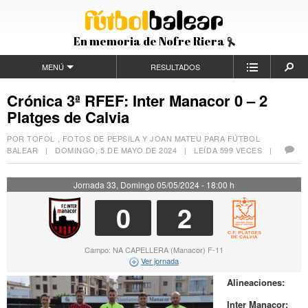
En memoria de Nofre Riera
MENÚ
RESULTADOS
Crónica 3ª RFEF: Inter Manacor 0 – 2
Platges de Calvia
POR TOFOL , FOTOS DE PEPSILA Y JOAN MATEU PARA FÚTBOL
BALEAR |
DOMINGO, 5 DE MAYO DE 2024
| LEÍDA 599 VECES |
Jornada 33, Domingo 05/05/2024 - 18:00 h
0
2
Campo: NA CAPELLERA (Manacor) F-11
Ver jornada
Alineaciones:
Inter Manacor: