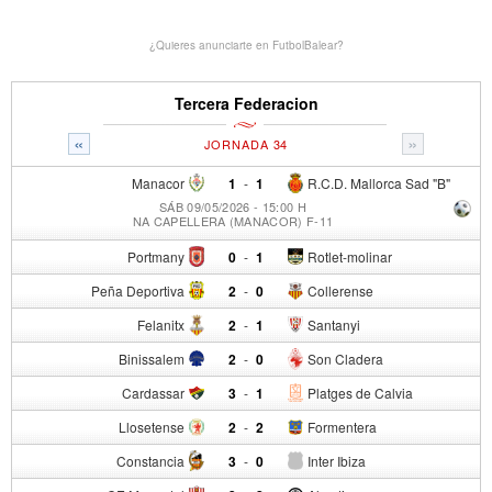
¿Quieres anunciarte en FutbolBalear?
Tercera Federacion
«
»
JORNADA 34
Manacor
1
-
1
R.C.D. Mallorca Sad "B"
SÁB 09/05/2026 - 15:00 H
NA CAPELLERA (MANACOR) F-11
Portmany
0
-
1
Rotlet-molinar
Peña Deportiva
2
-
0
Collerense
Felanitx
2
-
1
Santanyi
Binissalem
2
-
0
Son Cladera
Cardassar
3
-
1
Platges de Calvia
Llosetense
2
-
2
Formentera
Constancia
3
-
0
Inter Ibiza