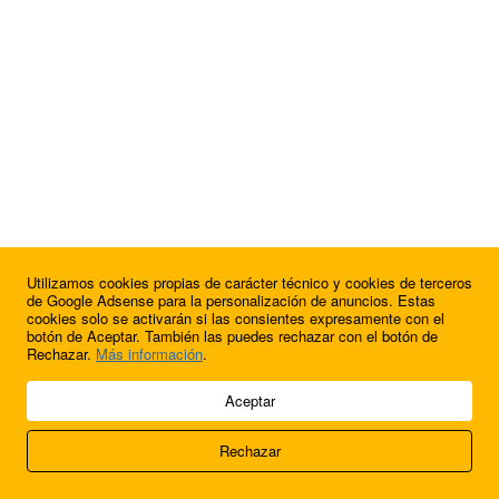
Utilizamos cookies propias de carácter técnico y cookies de terceros
de Google Adsense para la personalización de anuncios. Estas
cookies solo se activarán si las consientes expresamente con el
botón de Aceptar. También las puedes rechazar con el botón de
Rechazar.
Más información
.
© 2009 - 2026 Soluciones Corporativas IP, SL.
Aceptar
Todos los derechos reservados.
Rechazar
Aviso legal
Cookies
Acerca de nosotros
Contacto
Anúnciate en
FútbolBalear