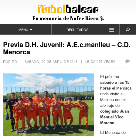
En memoria de Nofre Riera
MENÚ
RESULTADOS
Previa D.H. Juvenil: A.E.c.manlleu – C.D.
Menorca
POR RD |
SÁBADO, 20 DE ABRIL DE 2013
| LEÍDA 276 VECES |
El próximo
s
ábado a las 15
horas
el Menorca
rinde visita al
Manlleu con el
arbitraje del
colegiado Juan
Manuel Vico
Moreno.
El Menorca de