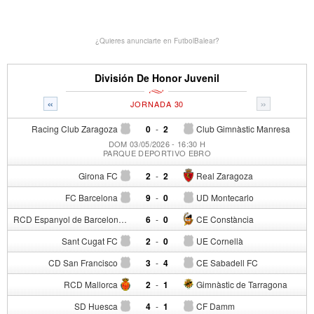
¿Quieres anunciarte en FutbolBalear?
División De Honor Juvenil
«
»
JORNADA 30
Racing Club Zaragoza
0
-
2
Club Gimnàstic Manresa
DOM 03/05/2026 - 16:30 H
PARQUE DEPORTIVO EBRO
Girona FC
2
-
2
Real Zaragoza
FC Barcelona
9
-
0
UD Montecarlo
RCD Espanyol de Barcelona
6
-
0
CE Constància
Sant Cugat FC
2
-
0
UE Cornellà
CD San Francisco
3
-
4
CE Sabadell FC
RCD Mallorca
2
-
1
Gimnàstic de Tarragona
SD Huesca
4
-
1
CF Damm