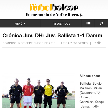
En memoria de Nofre Riera
MENÚ
RESULTADOS
Crónica Juv. DH: Juv. Sallista 1-1 Damm
DOMINGO, 5 DE SEPTIEMBRE DE 2010
| LEÍDA 2.856 VECES |
2
Alineaciones:
Sallista
: Sergio,
Majarrón, Millán
(Guerrerom.70),
Cortés, J.
González, Xesqui
(Bernat m.66),