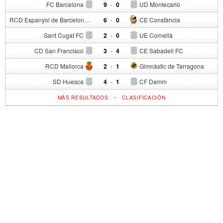
FC Barcelona
9
-
0
UD Montecarlo
RCD Espanyol de Barcelona
6
-
0
CE Constància
Sant Cugat FC
2
-
0
UE Cornellà
CD San Francisco
3
-
4
CE Sabadell FC
RCD Mallorca
2
-
1
Gimnàstic de Tarragona
SD Huesca
4
-
1
CF Damm
-
MÁS RESULTADOS
CLASIFICACIÓN