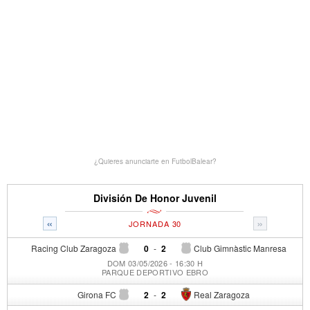
¿Quieres anunciarte en FutbolBalear?
División De Honor Juvenil
«
»
JORNADA 30
Racing Club Zaragoza
0
-
2
Club Gimnàstic Manresa
DOM 03/05/2026 - 16:30 H
PARQUE DEPORTIVO EBRO
Girona FC
2
-
2
Real Zaragoza