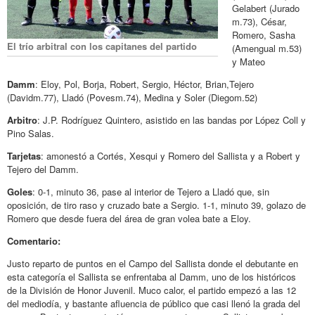
Gelabert (Jurado
m.73), César,
Romero, Sasha
El trío arbitral con los capitanes del partido
(Amengual m.53)
y Mateo
Damm
: Eloy, Pol, Borja, Robert, Sergio, Héctor, Brian,Tejero
(Davidm.77), Lladó (Povesm.74), Medina y Soler (Diegom.52)
Arbitro
: J.P. Rodríguez Quintero, asistido en las bandas por López Coll y
Pino Salas.
Tarjetas
: amonestó a Cortés, Xesqui y Romero del Sallista y a Robert y
Tejero del Damm.
Goles
: 0-1, minuto 36, pase al interior de Tejero a Lladó que, sin
oposición, de tiro raso y cruzado bate a Sergio. 1-1, minuto 39, golazo de
Romero que desde fuera del área de gran volea bate a Eloy.
Comentario:
Justo reparto de puntos en el Campo del Sallista donde el debutante en
esta categoría el Sallista se enfrentaba al Damm, uno de los históricos
de la División de Honor Juvenil. Muco calor, el partido empezó a las 12
del mediodía, y bastante afluencia de público que casi llenó la grada del