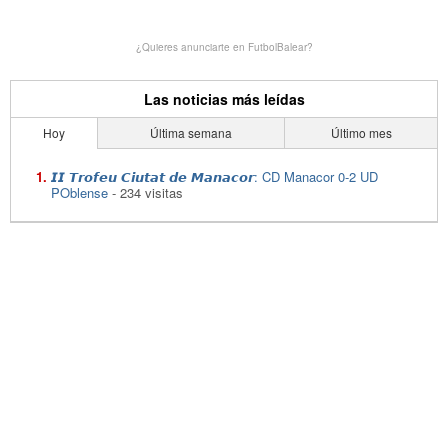
¿Quieres anunciarte en FutbolBalear?
Las noticias más leídas
Hoy
Última semana
Último mes
𝙄𝙄 𝙏𝙧𝙤𝙛𝙚𝙪 𝘾𝙞𝙪𝙩𝙖𝙩 𝙙𝙚 𝙈𝙖𝙣𝙖𝙘𝙤𝙧: CD Manacor 0-2 UD
POblense
- 234 visitas