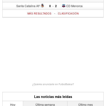
Santa Catalina Atº
0
-
2
CD Menorca
-
MÁS RESULTADOS
CLASIFICACIÓN
¿Quieres anunciarte en FutbolBalear?
Las noticias más leídas
Hoy
Última semana
Último mes