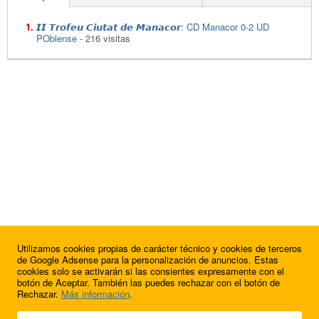
𝙄𝙄 𝙏𝙧𝙤𝙛𝙚𝙪 𝘾𝙞𝙪𝙩𝙖𝙩 𝙙𝙚 𝙈𝙖𝙣𝙖𝙘𝙤𝙧: CD Manacor 0-2 UD
POblense
- 216 visitas
Utilizamos cookies propias de carácter técnico y cookies de terceros
de Google Adsense para la personalización de anuncios. Estas
cookies solo se activarán si las consientes expresamente con el
botón de Aceptar. También las puedes rechazar con el botón de
Rechazar.
Más información
.
© 2009 - 2026 Soluciones Corporativas IP, SL.