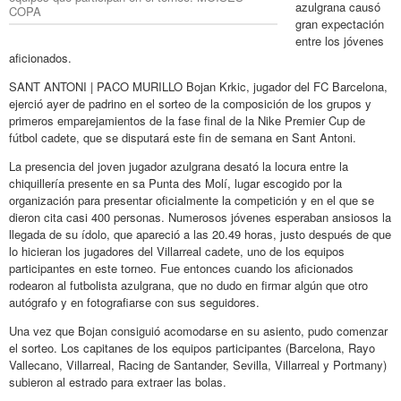
azulgrana causó
COPA
gran expectación
entre los jóvenes
aficionados.
SANT ANTONI | PACO MURILLO Bojan Krkic, jugador del FC Barcelona,
ejerció ayer de padrino en el sorteo de la composición de los grupos y
primeros emparejamientos de la fase final de la Nike Premier Cup de
fútbol cadete, que se disputará este fin de semana en Sant Antoni.
La presencia del joven jugador azulgrana desató la locura entre la
chiquillería presente en sa Punta des Molí, lugar escogido por la
organización para presentar oficialmente la competición y en el que se
dieron cita casi 400 personas. Numerosos jóvenes esperaban ansiosos la
llegada de su ídolo, que apareció a las 20.49 horas, justo después de que
lo hicieran los jugadores del Villarreal cadete, uno de los equipos
participantes en este torneo. Fue entonces cuando los aficionados
rodearon al futbolista azulgrana, que no dudo en firmar algún que otro
autógrafo y en fotografiarse con sus seguidores.
Una vez que Bojan consiguió acomodarse en su asiento, pudo comenzar
el sorteo. Los capitanes de los equipos participantes (Barcelona, Rayo
Vallecano, Villarreal, Racing de Santander, Sevilla, Villarreal y Portmany)
subieron al estrado para extraer las bolas.