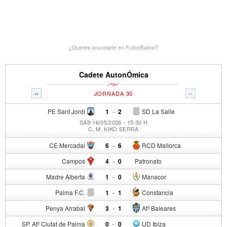
¿Quieres anunciarte en FutbolBalear?
Cadete AutonÓmica
«
»
JORNADA 30
PE Sant Jordi
1
-
2
SD La Salle
SÁB 16/05/2026 - 15:30 H
C. M. KIKO SERRA
CE Mercadal
6
-
6
RCD Mallorca
Campos
4
-
0
Patronato
Madre Alberta
1
-
0
Manacor
Palma F.C.
1
-
1
Constancia
Penya Arrabal
3
-
1
Atº Baleares
SP. Atº Ciutat de Palma
0
-
0
UD Ibiza