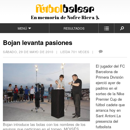
En memoria de Nofre Riera
MENÚ
RESULTADOS
Bojan levanta pasiones
SÁBADO, 29 DE MAYO DE 2010
| LEÍDA 701 VECES |
El jugador del FC
Barcelona de
Primera División
ejerció ayer de
padrino en el
sorteo de la Nike
Premier Cup de
fútbol cadete que
arranca hoy en
Sant Antoni.La
presencia del
Bojan introduce las bolas con los nombres de los
futbolista
equipos que participan en el torneo. MOISÉS