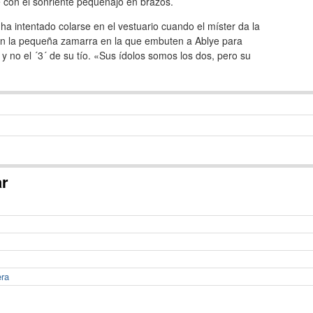
e con el sonriente pequeñajo en brazos.
ha intentado colarse en el vestuario cuando el míster da la
í, en la pequeña zamarra en la que embuten a Ablye para
y no el ´3´ de su tío. «Sus ídolos somos los dos, pero su
ar
era