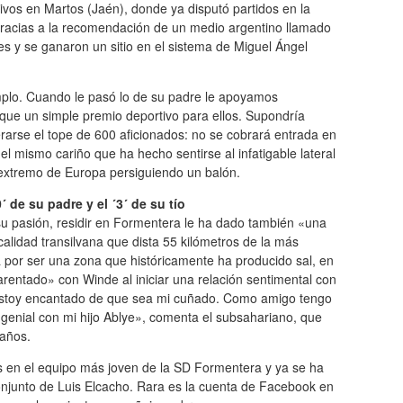
livos en Martos (Jaén), donde ya disputó partidos en la
ó gracias a la recomendación de un medio argentino llamado
s y se ganaron un sitio en el sistema de Miguel Ángel
emplo. Cuando le pasó lo de su padre le apoyamos
que un simple premio deportivo para ellos. Supondría
perarse el tope de 600 aficionados: no se cobrará entrada en
 el mismo cariño que ha hecho sentirse al infatigable lateral
extremo de Europa persiguiendo un balón.
´ de su padre y el ´3´ de su tío
su pasión, residir en Formentera le ha dado también «una
calidad transilvana que dista 55 kilómetros de la más
 por ser una zona que históricamente ha producido sal, en
arentado» con Winde al iniciar una relación sentimental con
«Estoy encantado de que sea mi cuñado. Como amigo tengo
genial con mi hijo Ablye», comenta el subsahariano, que
 años.
es en el equipo más joven de la SD Formentera y ya se ha
onjunto de Luis Elcacho. Rara es la cuenta de Facebook en