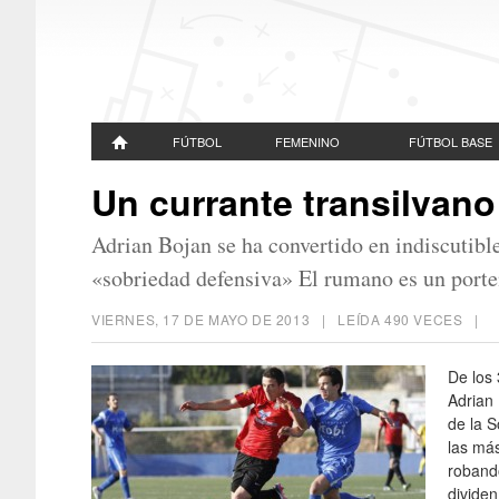
FÚTBOL
FEMENINO
FÚTBOL BASE
Un currante transilvano 
Adrian Bojan se ha convertido en indiscutible
«sobriedad defensiva» El rumano es un porten
VIERNES, 17 DE MAYO DE 2013
| LEÍDA 490 VECES |
De los 
Adrian 
de la S
las má
roband
dividen