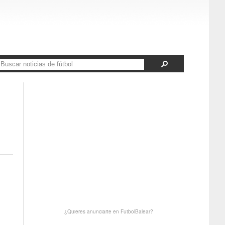
¿Quieres anunciarte en FutbolBalear?