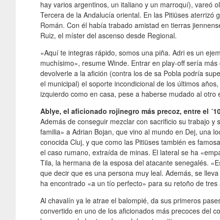
hay varios argentinos, un italiano y un marroquí), vareó o
Tercera de la Andalucía oriental. En las Pitiüses aterriz
Román. Con él había trabado amistad en tierras jiennense
Ruiz, el míster del ascenso desde Regional.
«Aquí te integras rápido, somos una piña. Adri es un ej
muchísimo», resume Winde. Entrar en play-off sería más 
devolverle a la afición (contra los de sa Pobla podría su
el municipal) el soporte incondicional de los últimos años,
izquierdo como en casa, pese a haberse mudado al otro 
Ablye, el aficionado rojinegro más precoz, entre el ´10
Además de conseguir mezclar con sacrificio su trabajo y 
familia» a Adrian Bojan, que vino al mundo en Dej, una lo
conocida Cluj, y que como las Pitiüses también es famosa
el caso rumano, extraída de minas. El lateral se ha «emp
Tila, la hermana de la esposa del atacante senegalés. 
que decir que es una persona muy leal. Además, se lleva 
ha encontrado «a un tío perfecto» para su retoño de tres
Al chavalín ya le atrae el balompié, da sus primeros pas
convertido en uno de los aficionados más precoces del c