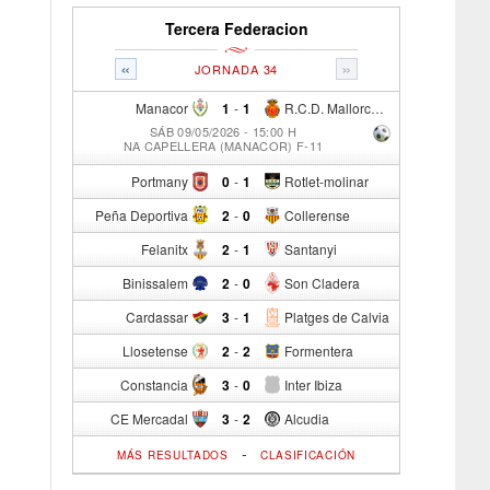
Tercera Federacion
«
»
JORNADA 34
Manacor
1
-
1
R.C.D. Mallorca Sad "B"
SÁB 09/05/2026 - 15:00 H
NA CAPELLERA (MANACOR) F-11
Portmany
0
-
1
Rotlet-molinar
Peña Deportiva
2
-
0
Collerense
Felanitx
2
-
1
Santanyi
Binissalem
2
-
0
Son Cladera
Cardassar
3
-
1
Platges de Calvia
Llosetense
2
-
2
Formentera
Constancia
3
-
0
Inter Ibiza
CE Mercadal
3
-
2
Alcudia
-
MÁS RESULTADOS
CLASIFICACIÓN