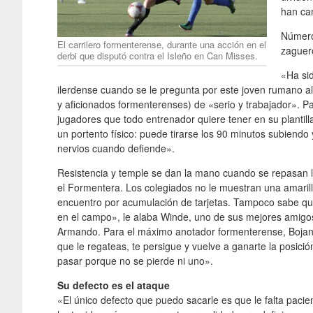
han ca
Número
El carrilero formenterense, durante una acción en el
zaguero
derbi que disputó contra el Isleño en Can Misses.
«Ha sid
ilerdense cuando se le pregunta por este joven rumano al q
y aficionados formenterenses) de «serio y trabajador». Pa
jugadores que todo entrenador quiere tener en su plantil
un portento físico: puede tirarse los 90 minutos subiendo
nervios cuando defiende».
Resistencia y temple se dan la mano cuando se repasan l
el Formentera. Los colegiados no le muestran una amarill
encuentro por acumulación de tarjetas. Tampoco sabe qué
en el campo», le alaba Winde, uno de sus mejores amigos
Armando. Para el máximo anotador formenterense, Bojan 
que le regateas, te persigue y vuelve a ganarte la posició
pasar porque no se pierde ni uno».
Su defecto es el ataque
«El único defecto que puedo sacarle es que le falta pac