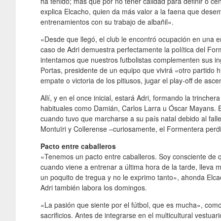
ha tenido; más que por no tener calidad para definir o c
explica Elcacho, quien da más valor a la faena que des
entrenamientos con su trabajo de albañil».
«Desde que llegó, el club le encontró ocupación en una e
caso de Adri demuestra perfectamente la política del Fo
intentamos que nuestros futbolistas complementen sus ing
Portas, presidente de un equipo que vivirá «otro partido 
empate o victoria de los pitiusos, jugar el play-off de as
Allí, y en el once inicial, estará Adri, formando la trinch
habituales como Damián, Carlos Larra u Óscar Mayans. 
cuando tuvo que marcharse a su país natal debido al fall
Montuïri y Collerense –curiosamente, el Formentera perd
Pacto entre caballeros
«Tenemos un pacto entre caballeros. Soy consciente de qu
cuando viene a entrenar a última hora de la tarde, lleva 
un poquito de tregua y no le exprimo tanto», ahonda Elc
Adri también labora los domingos.
«La pasión que siente por el fútbol, que es mucha», como
sacrificios. Antes de integrarse en el multicultural vestu