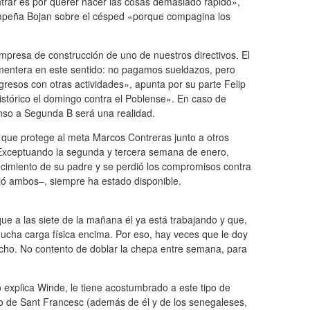
entrar es por querer hacer las cosas demasiado rápido»,
empeña Bojan sobre el césped «porque compagina los
mpresa de construcción de uno de nuestros directivos. El
rmentera en este sentido: no pagamos sueldazos, pero
resos con otras actividades», apunta por su parte Felip
histórico el domingo contra el Poblense». En caso de
censo a Segunda B será una realidad.
era que protege al meta Marcos Contreras junto a otros
Exceptuando la segunda y tercera semana de enero,
ecimiento de su padre y se perdió los compromisos contra
ió ambos–, siempre ha estado disponible.
e a las siete de la mañana él ya está trabajando y que,
mucha carga física encima. Por eso, hay veces que le doy
acho. No contento de doblar la chepa entre semana, para
 explica Winde, le tiene acostumbrado a este tipo de
ario de Sant Francesc (además de él y de los senegaleses,