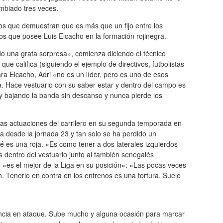
mbiado tres veces.
s que demuestran que es más que un fijo entre los
s que posee Luis Elcacho en la formación rojinegra.
o una grata sorpresa», comienza diciendo el técnico
ue califica (siguiendo el ejemplo de directivos, futbolistas
ra Elcacho, Adri «no es un líder, pero es uno de esos
la. Hace vestuario con su saber estar y dentro del campo es
 y bajando la banda sin descanso y nunca pierde los
as actuaciones del carrilero en su segunda temporada en
a desde la jornada 23 y tan solo se ha perdido un
 es una roja. «Es como tener a dos laterales izquierdos
 dentro del vestuario junto al también senegalés
«es el mejor de la Liga en su posición»: «Las pocas veces
n. Tenerlo en contra en los entrenos es una tortura. Suele
iencia en ataque. Sube mucho y alguna ocasión para marcar